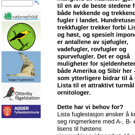
til en av de beste stedene 
både hekkende og trekken
fugler i landet. Hundretuse
trekkfugler trekker forbi Li
og høst, og spesielt impo
er antallene av sjøfugler,
vadefugler, rovfugler og
spurvefugler. Det er også
muligheter for sjeldenheter
både Amerika og Sibir her 
som ytterligere bidrar til å
Lista til et attraktivt turmål
ornitologer.
Dette har vi behov for?
Lista fuglestasjon ønsker å kn
seg ringmerkere med A-, B- e
lisens til høstens