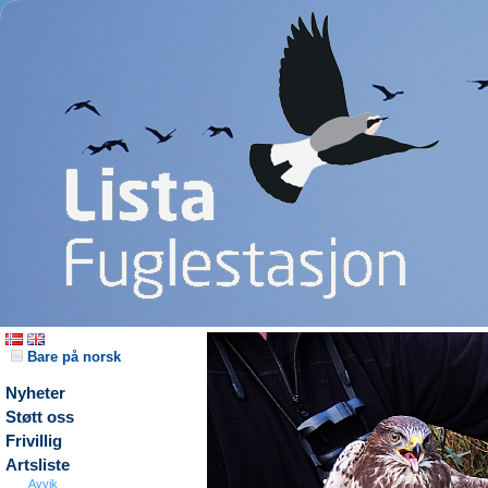
Bare på norsk
Nyheter
Støtt oss
Frivillig
Artsliste
Avvik