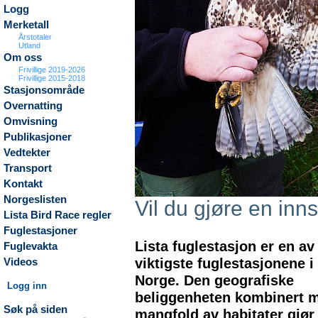
Logg
Merketall
Årstotaler
Utland
Om oss
Frivillige 2019-2026
Frivillige 2015-2018
Stasjonsområde
Overnatting
Omvisning
Publikasjoner
Vedtekter
Transport
Kontakt
Norgeslisten
Vil du gjøre en inns
Lista Bird Race regler
Fuglestasjoner
Lista fuglestasjon er en av
Fuglevakta
viktigste fuglestasjonene i
Videos
Norge. Den geografiske
Logg inn
beliggenheten kombinert m
Søk på siden
mangfold av habitater gjør