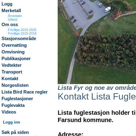
Logg
Merketall
Årstotaler
Utland
Om oss
Frivillige 2019-2026
Frivillige 2015-2018
Stasjonsområde
Overnatting
Omvisning
Publikasjoner
Vedtekter
Transport
Kontakt
Norgeslisten
Lista Fyr og noe av område
Lista Bird Race regler
Kontakt Lista Fugl
Fuglestasjoner
Fuglevakta
Lista fuglestasjon holder ti
Videos
Farsund kommune.
Logg inn
Søk på siden
Adresse: