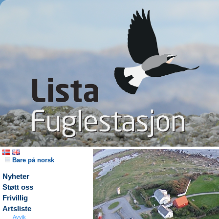
Bare på norsk
Nyheter
Støtt oss
Frivillig
Artsliste
Avvik