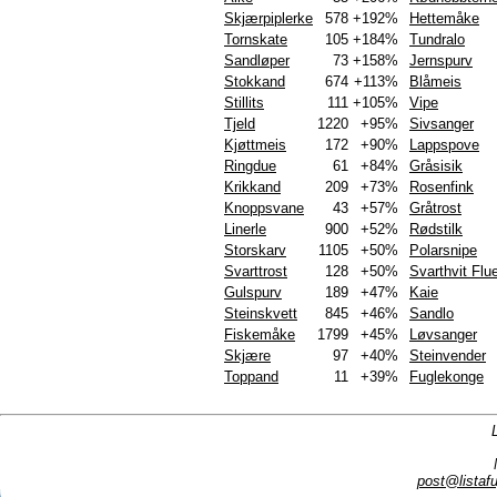
Skjærpiplerke
578
+192%
Hettemåke
Tornskate
105
+184%
Tundralo
Sandløper
73
+158%
Jernspurv
Stokkand
674
+113%
Blåmeis
Stillits
111
+105%
Vipe
Tjeld
1220
+95%
Sivsanger
Kjøttmeis
172
+90%
Lappspove
Ringdue
61
+84%
Gråsisik
Krikkand
209
+73%
Rosenfink
Knoppsvane
43
+57%
Gråtrost
Linerle
900
+52%
Rødstilk
Storskarv
1105
+50%
Polarsnipe
Svarttrost
128
+50%
Svarthvit Flu
Gulspurv
189
+47%
Kaie
Steinskvett
845
+46%
Sandlo
Fiskemåke
1799
+45%
Løvsanger
Skjære
97
+40%
Steinvender
Toppand
11
+39%
Fuglekonge
post@listafu