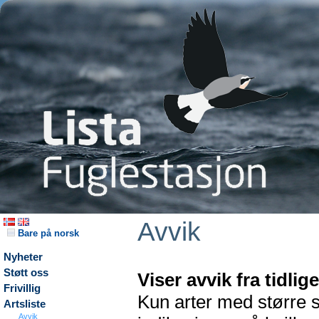
Avvik
Bare på norsk
Nyheter
Støtt oss
Viser avvik fra tidli
Frivillig
Kun arter med større s
Artsliste
Avvik