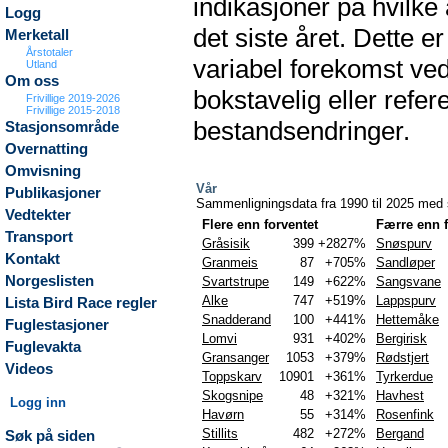
indikasjoner på hvilke a
Logg
det siste året. Dette 
Merketall
Årstotaler
variabel forekomst ved
Utland
Om oss
bokstavelig eller refe
Frivillige 2019-2026
Frivillige 2015-2018
bestandsendringer.
Stasjonsområde
Overnatting
Omvisning
Vår
Publikasjoner
Sammenligningsdata fra 1990 til 2025 med s
Vedtekter
Flere enn forventet
Færre enn f
Transport
Gråsisik
399
+2827%
Snøspurv
Kontakt
Granmeis
87
+705%
Sandløper
Norgeslisten
Svartstrupe
149
+622%
Sangsvane
Alke
747
+519%
Lappspurv
Lista Bird Race regler
Snadderand
100
+441%
Hettemåke
Fuglestasjoner
Lomvi
931
+402%
Bergirisk
Fuglevakta
Gransanger
1053
+379%
Rødstjert
Videos
Toppskarv
10901
+361%
Tyrkerdue
Skogsnipe
48
+321%
Havhest
Logg inn
Havørn
55
+314%
Rosenfink
Stillits
482
+272%
Bergand
Søk på siden