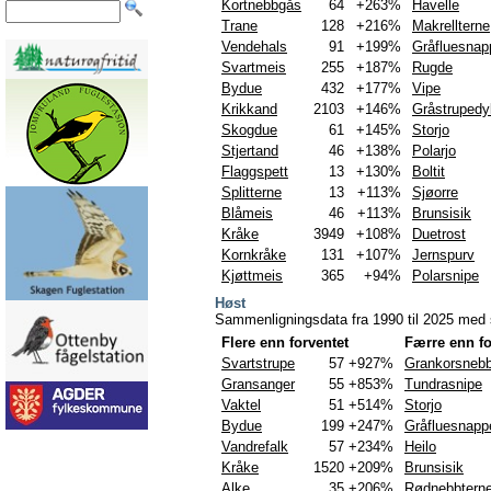
Kortnebbgås
64
+263%
Havelle
Trane
128
+216%
Makrellterne
Vendehals
91
+199%
Gråfluesnap
Svartmeis
255
+187%
Rugde
Bydue
432
+177%
Vipe
Krikkand
2103
+146%
Gråstrupedy
Skogdue
61
+145%
Storjo
Stjertand
46
+138%
Polarjo
Flaggspett
13
+130%
Boltit
Splitterne
13
+113%
Sjøorre
Blåmeis
46
+113%
Brunsisik
Kråke
3949
+108%
Duetrost
Kornkråke
131
+107%
Jernspurv
Kjøttmeis
365
+94%
Polarsnipe
Høst
Sammenligningsdata fra 1990 til 2025 med s
Flere enn forventet
Færre enn fo
Svartstrupe
57
+927%
Grankorsneb
Gransanger
55
+853%
Tundrasnipe
Vaktel
51
+514%
Storjo
Bydue
199
+247%
Gråfluesnapp
Vandrefalk
57
+234%
Heilo
Kråke
1520
+209%
Brunsisik
Alke
35
+206%
Rødnebbtern