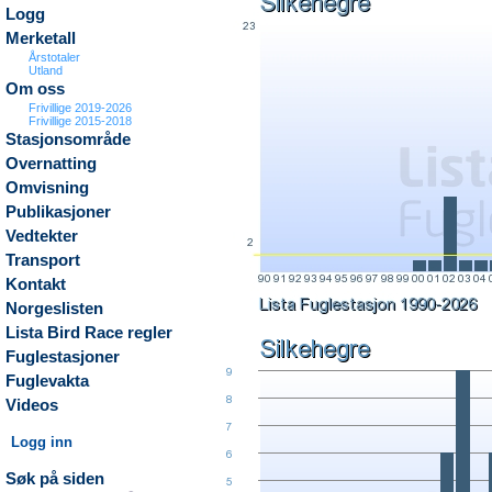
Logg
Merketall
Årstotaler
Utland
Om oss
Frivillige 2019-2026
Frivillige 2015-2018
Stasjonsområde
Overnatting
Omvisning
Publikasjoner
Vedtekter
Transport
Kontakt
Norgeslisten
Lista Bird Race regler
Fuglestasjoner
Fuglevakta
Videos
Logg inn
Søk på siden