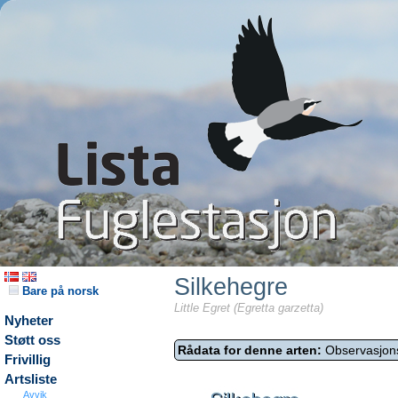
Silkehegre
Bare på norsk
Little Egret (Egretta garzetta)
Nyheter
Støtt oss
Rådata for denne arten:
Observasjon
Frivillig
Artsliste
Avvik