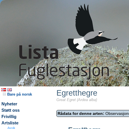
Egretthegre
Bare på norsk
Great Egret (Ardea alba)
Nyheter
Støtt oss
Rådata for denne arten:
Observasjon
Frivillig
Artsliste
Avvik