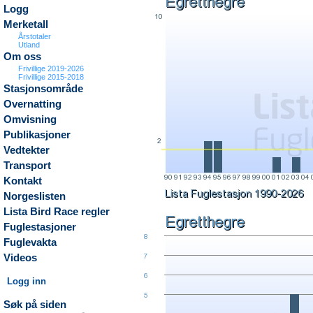
Logg
Merketall
Årstotaler
Utland
Om oss
Frivillige 2019-2026
Frivillige 2015-2018
Stasjonsområde
Overnatting
Omvisning
Publikasjoner
Vedtekter
Transport
Kontakt
Norgeslisten
Lista Bird Race regler
Fuglestasjoner
Fuglevakta
Videos
Logg inn
Søk på siden