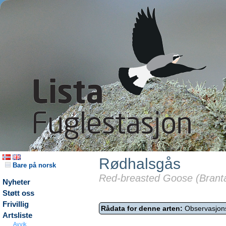
Rødhalsgås
Bare på norsk
Red-breasted Goose (Branta r
Nyheter
Støtt oss
Frivillig
Rådata for denne arten:
Observasjon
Artsliste
Avvik