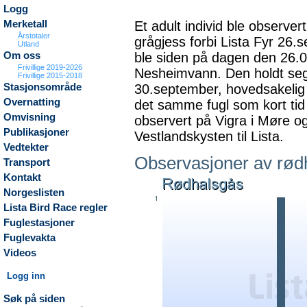
Logg
Et adult individ ble observ
Merketall
Årstotaler
grågjess forbi Lista Fyr 26
Utland
ble siden på dagen den 26.0
Om oss
Frivillige 2019-2026
Nesheimvann. Den holdt seg p
Frivillige 2015-2018
30.september, hovedsakelig 
Stasjonsområde
Overnatting
det samme fugl som kort tid 
Omvisning
observert på Vigra i Møre o
Publikasjoner
Vestlandskysten til Lista.
Vedtekter
Observasjoner av rød
Transport
Kontakt
Norgeslisten
Lista Bird Race regler
Fuglestasjoner
Fuglevakta
Videos
Logg inn
Søk på siden