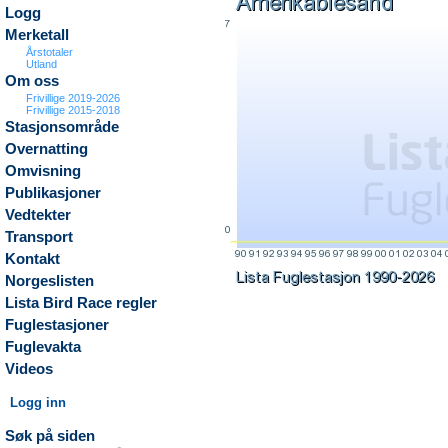
Logg
Merketall
Årstotaler
Utland
Om oss
Frivillige 2019-2026
Frivillige 2015-2018
Stasjonsområde
Overnatting
Omvisning
Publikasjoner
Vedtekter
Transport
Kontakt
Norgeslisten
Lista Bird Race regler
Fuglestasjoner
Fuglevakta
Videos
Logg inn
Søk på siden