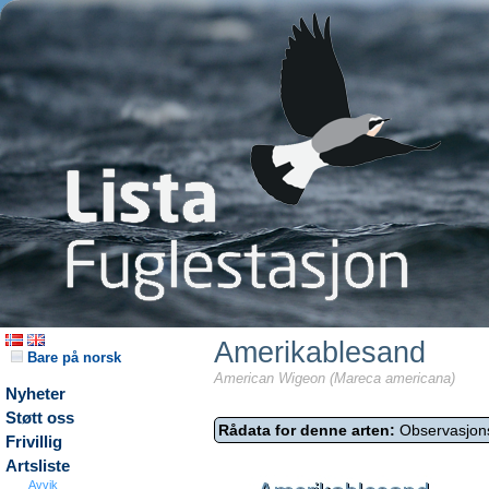
Amerikablesand
Bare på norsk
American Wigeon (Mareca americana)
Nyheter
Støtt oss
Rådata for denne arten:
Observasjon
Frivillig
Artsliste
Avvik