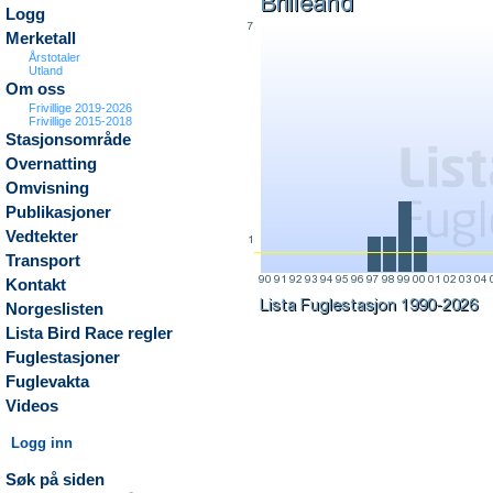
Logg
Merketall
Årstotaler
Utland
Om oss
Frivillige 2019-2026
Frivillige 2015-2018
Stasjonsområde
Overnatting
Omvisning
Publikasjoner
Vedtekter
Transport
Kontakt
Norgeslisten
Lista Bird Race regler
Fuglestasjoner
Fuglevakta
Videos
Logg inn
Søk på siden