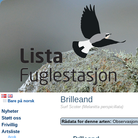
Brilleand
Bare på norsk
Surf Scoter (Melanitta perspicillata)
Nyheter
Støtt oss
Rådata for denne arten:
Observasjon
Frivillig
Artsliste
Avvik