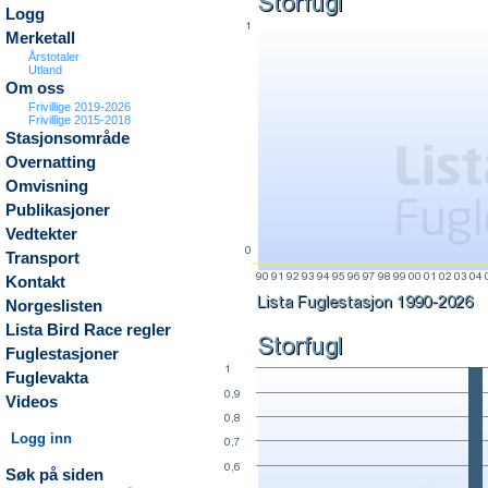
Logg
Merketall
Årstotaler
Utland
Om oss
Frivillige 2019-2026
Frivillige 2015-2018
Stasjonsområde
Overnatting
Omvisning
Publikasjoner
Vedtekter
Transport
Kontakt
Norgeslisten
Lista Bird Race regler
Fuglestasjoner
Fuglevakta
Videos
Logg inn
Søk på siden