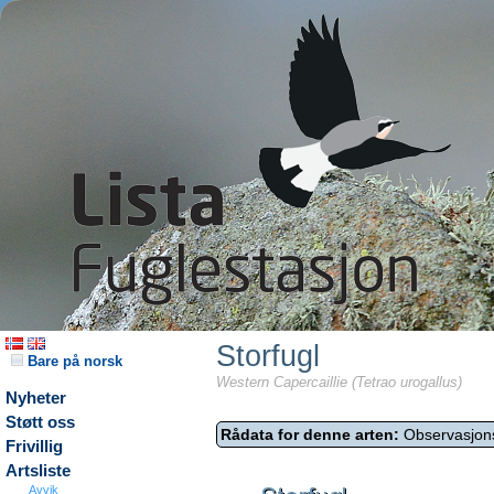
Storfugl
Bare på norsk
Western Capercaillie (Tetrao urogallus)
Nyheter
Støtt oss
Rådata for denne arten:
Observasjon
Frivillig
Artsliste
Avvik