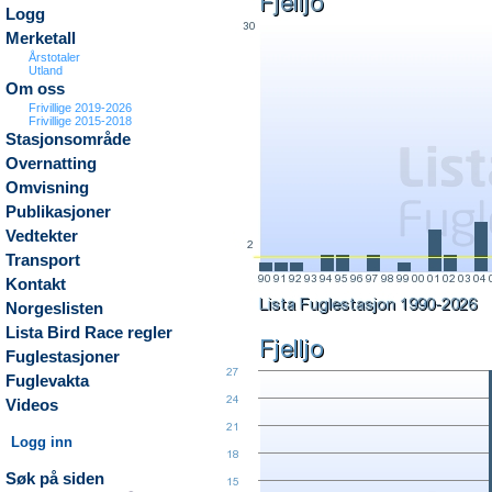
Logg
Merketall
Årstotaler
Utland
Om oss
Frivillige 2019-2026
Frivillige 2015-2018
Stasjonsområde
Overnatting
Omvisning
Publikasjoner
Vedtekter
Transport
Kontakt
Norgeslisten
Lista Bird Race regler
Fuglestasjoner
Fuglevakta
Videos
Logg inn
Søk på siden