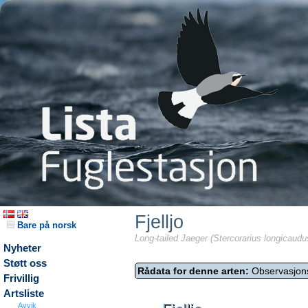
Fjelljo
Bare på norsk
Long-tailed Jaeger (Stercorarius longicaudu
Nyheter
Støtt oss
Rådata for denne arten:
Observasjon
Frivillig
Artsliste
Avvik