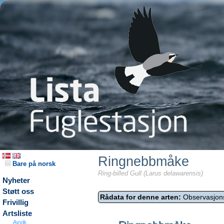
Ringnebbmåke
Bare på norsk
Ring-billed Gull (Larus delawarensis)
Nyheter
Støtt oss
Rådata for denne arten:
Observasjon
Frivillig
Artsliste
Avvik