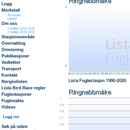
Logg
Merketall
Årstotaler
Utland
Om oss
Frivillige 2019-2026
Frivillige 2015-2018
Stasjonsområde
Overnatting
Omvisning
Publikasjoner
Vedtekter
Transport
Kontakt
Norgeslisten
Lista Bird Race regler
Fuglestasjoner
Fuglevakta
Videos
Logg inn
Søk på siden