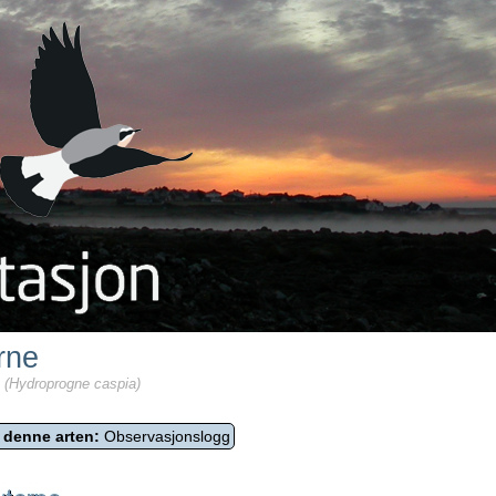
rne
 (Hydroprogne caspia)
 denne arten:
Observasjonslogg