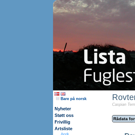
Rovte
Bare på norsk
Caspian Tern
Nyheter
Støtt oss
Rådata for
Frivillig
Artsliste
Avvik