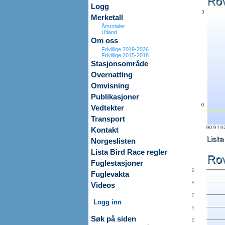
Logg
Merketall
Årstotaler
Utland
Om oss
Frivillige 2019-2026
Frivillige 2015-2018
Stasjonsområde
Overnatting
Omvisning
Publikasjoner
Vedtekter
Transport
Kontakt
Norgeslisten
Lista Bird Race regler
Fuglestasjoner
Fuglevakta
Videos
Logg inn
Søk på siden