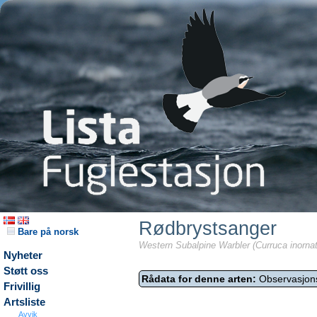
Rødbrystsanger
Bare på norsk
Western Subalpine Warbler (Curruca inornat
Nyheter
Støtt oss
Rådata for denne arten:
Observasjon
Frivillig
Artsliste
Avvik