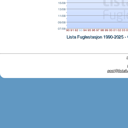
post@listafu