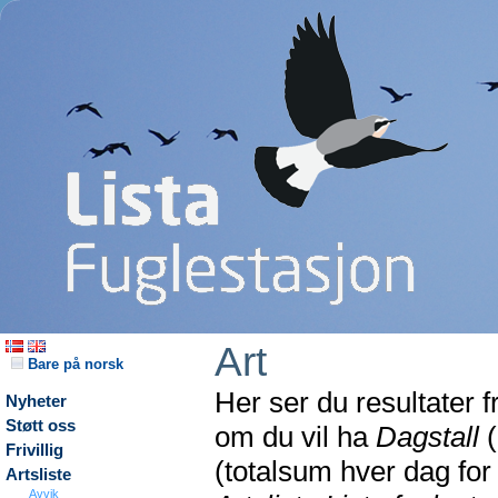
Art
Bare på norsk
Her ser du resultater 
Nyheter
Støtt oss
om du vil ha
Dagstall
(
Frivillig
(totalsum hver dag fo
Artsliste
Avvik