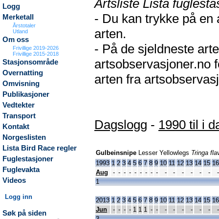
Artsliste Lista fuglesta
Logg
- Du kan trykke på en 
Merketall
Årstotaler
arten.
Utland
Om oss
- På de sjeldneste arte
Frivillige 2019-2026
Frivillige 2015-2018
artsobservasjoner.no f
Stasjonsområde
Overnatting
arten fra artsobservasj
Omvisning
Publikasjoner
Vedtekter
Transport
Dagslogg
-
1990 til i d
Kontakt
Norgeslisten
Lista Bird Race regler
Gulbeinsnipe
Lesser Yellowlegs
Tringa fla
Fuglestasjoner
1993
1
2
3
4
5
6
7
8
9
10
11
12
13
14
15
16
Fuglevakta
Aug
-
-
-
-
-
-
-
-
-
-
-
-
-
-
-
-
Videos
1
Logg inn
2013
1
2
3
4
5
6
7
8
9
10
11
12
13
14
15
16
Jun
-
-
-
-
1
1
1
-
-
-
-
-
-
-
-
-
Søk på siden
3