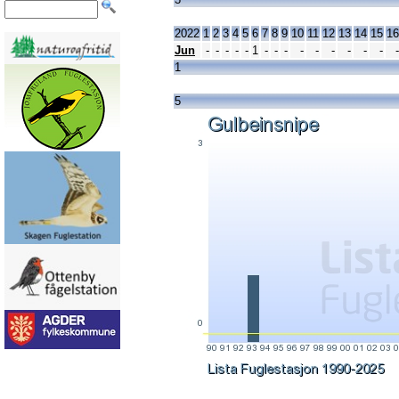
2022
1
2
3
4
5
6
7
8
9
10
11
12
13
14
15
16
Jun
-
-
-
-
-
1
-
-
-
-
-
-
-
-
-
-
1
5