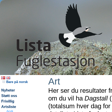
Art
Bare på norsk
Her ser du resultater 
Nyheter
Støtt oss
om du vil ha
Dagstall
(
Frivillig
(totalsum hver dag fo
Artsliste
Avvik