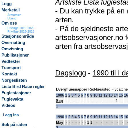
Artsliste Lista fuglesta
Logg
- Du kan trykke på en 
Merketall
Årstotaler
arten.
Utland
Om oss
- På de sjeldneste arte
Frivillige 2019-2026
Frivillige 2015-2018
artsobservasjoner.no f
Stasjonsområde
Overnatting
arten fra artsobservasj
Omvisning
Publikasjoner
Vedtekter
Transport
Dagslogg
-
1990 til i d
Kontakt
Norgeslisten
Lista Bird Race regler
Dvergfluesnapper
Red-breasted Flycatche
Fuglestasjoner
1986
1
2
3
4
5
6
7
8
9
10
11
12
13
14
15
16
Fuglevakta
Sep
-
-
-
-
-
-
-
-
-
-
-
-
-
1
-
-
Videos
1
Logg inn
1990
1
2
3
4
5
6
7
8
9
10
11
12
13
14
15
16
May
-
-
-
-
-
-
-
1
1
-
-
-
-
-
-
-
Søk på siden
2