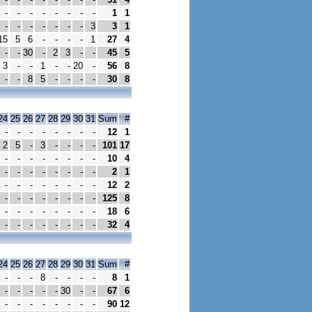
-
-
-
-
-
-
-
-
1
1
-
-
-
-
-
-
-
3
3
1
15
5
6
-
-
-
-
1
27
4
-
-
30
-
2
3
-
-
45
5
3
-
-
1
-
-
20
-
56
8
-
-
8
5
-
-
-
-
30
8
24
25
26
27
28
29
30
31
Sum
#
-
-
-
-
-
-
-
-
12
1
2
5
-
3
-
-
-
-
101
17
-
-
-
-
-
-
-
-
10
4
-
-
-
-
-
-
-
-
2
1
-
-
-
-
-
-
-
-
12
2
-
-
-
-
-
-
-
-
125
8
-
-
-
-
-
-
-
-
18
6
-
-
-
-
-
-
-
-
32
4
24
25
26
27
28
29
30
31
Sum
#
-
-
-
8
-
-
-
-
8
1
-
-
-
-
-
30
-
-
67
6
-
-
-
-
-
-
-
-
90
12