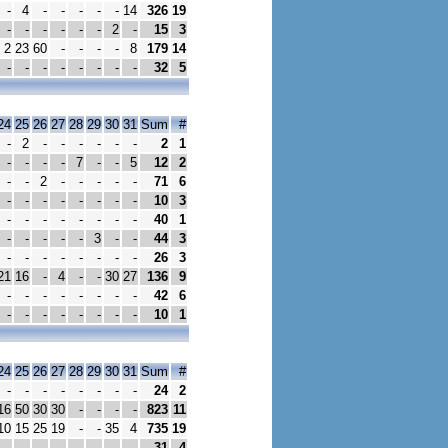
-
4
-
-
-
-
-
14
326
19
-
-
-
-
-
-
2
-
15
3
2
23
60
-
-
-
-
8
179
14
-
-
-
-
-
-
-
-
32
5
24
25
26
27
28
29
30
31
Sum
#
-
2
-
-
-
-
-
-
2
1
-
-
-
-
7
-
-
5
12
2
-
-
2
-
-
-
-
-
71
6
-
-
-
-
-
-
-
-
10
3
-
-
-
-
-
-
-
-
40
1
-
-
-
-
-
3
-
-
44
3
-
-
-
-
-
-
-
-
26
3
21
16
-
4
-
-
30
27
136
9
-
-
-
-
-
-
-
-
42
6
-
-
-
-
-
-
-
-
10
1
24
25
26
27
28
29
30
31
Sum
#
-
-
-
-
-
-
-
-
24
2
16
50
30
30
-
-
-
-
823
11
10
15
25
19
-
-
35
4
735
19
-
-
-
-
-
-
-
-
31
4