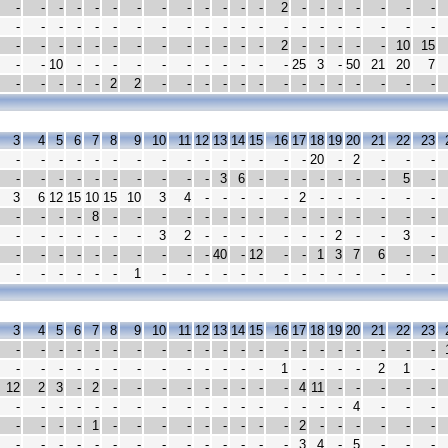
-
-
-
-
-
-
-
-
-
-
-
-
-
2
-
-
-
-
-
-
-
-
-
-
-
-
-
-
-
-
-
-
-
-
-
-
-
-
-
-
-
-
-
-
-
-
-
-
-
-
-
-
-
-
-
2
-
-
-
-
-
10
15
-
-
10
-
-
-
-
-
-
-
-
-
-
-
25
3
-
50
21
20
7
-
-
-
-
-
2
2
-
-
-
-
-
-
-
-
-
-
-
-
-
-
3
4
5
6
7
8
9
10
11
12
13
14
15
16
17
18
19
20
21
22
23
-
-
-
-
-
-
-
-
-
-
-
-
-
-
-
20
-
2
-
-
-
-
-
-
-
-
-
-
-
-
-
3
6
-
-
-
-
-
-
-
5
-
3
6
12
15
10
15
10
3
4
-
-
-
-
-
2
-
-
-
-
-
-
-
-
-
-
8
-
-
-
-
-
-
-
-
-
-
-
-
-
-
-
-
-
-
-
-
-
-
-
3
2
-
-
-
-
-
-
-
2
-
-
3
-
-
-
-
-
-
-
-
-
-
-
40
-
12
-
-
1
3
7
6
-
-
-
-
-
-
-
-
1
-
-
-
-
-
-
-
-
-
-
-
-
-
-
3
4
5
6
7
8
9
10
11
12
13
14
15
16
17
18
19
20
21
22
23
-
-
-
-
-
-
-
-
-
-
-
-
-
-
-
-
-
-
-
-
-
-
-
-
-
-
-
-
-
-
-
-
-
-
1
-
-
-
-
2
1
-
12
2
3
-
2
-
-
-
-
-
-
-
-
-
4
11
-
-
-
-
-
-
-
-
-
-
-
-
-
-
-
-
-
-
-
-
-
-
4
-
-
-
-
-
-
-
1
-
-
-
-
-
-
-
-
-
2
-
-
-
-
-
-
-
-
-
-
-
-
-
-
-
-
-
-
-
-
3
4
-
5
-
-
-