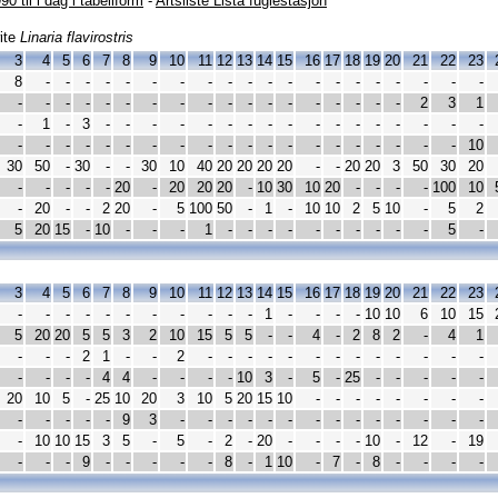
90 til i dag i tabellform
-
Artsliste Lista fuglestasjon
ite
Linaria flavirostris
3
4
5
6
7
8
9
10
11
12
13
14
15
16
17
18
19
20
21
22
23
8
-
-
-
-
-
-
-
-
-
-
-
-
-
-
-
-
-
-
-
-
-
-
-
-
-
-
-
-
-
-
-
-
-
-
-
-
-
-
2
3
1
-
1
-
3
-
-
-
-
-
-
-
-
-
-
-
-
-
-
-
-
-
-
-
-
-
-
-
-
-
-
-
-
-
-
-
-
-
-
-
-
-
10
30
50
-
30
-
-
30
10
40
20
20
20
20
-
-
20
20
3
50
30
20
-
-
-
-
-
20
-
20
20
20
-
10
30
10
20
-
-
-
-
100
10
-
20
-
-
2
20
-
5
100
50
-
1
-
10
10
2
5
10
-
5
2
5
20
15
-
10
-
-
-
1
-
-
-
-
-
-
-
-
-
-
5
-
3
4
5
6
7
8
9
10
11
12
13
14
15
16
17
18
19
20
21
22
23
-
-
-
-
-
-
-
-
-
-
-
1
-
-
-
-
10
10
6
10
15
5
20
20
5
5
3
2
10
15
5
5
-
-
4
-
2
8
2
-
4
1
-
-
-
2
1
-
-
2
-
-
-
-
-
-
-
-
-
-
-
-
-
-
-
-
-
4
4
-
-
-
-
10
3
-
5
-
25
-
-
-
-
-
20
10
5
-
25
10
20
3
10
5
20
15
10
-
-
-
-
-
-
-
-
-
-
-
-
-
9
3
-
-
-
-
-
-
-
-
-
-
-
-
-
-
-
10
10
15
3
5
-
5
-
2
-
20
-
-
-
-
10
-
12
-
19
-
-
-
9
-
-
-
-
-
8
-
1
10
-
7
-
8
-
-
-
-