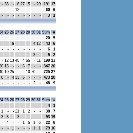
-
33
-
6
27
5
-
20
191
17
-
-
-
12
-
-
-
-
60
6
-
-
-
-
-
-
-
-
3
1
24
25
26
27
28
29
30
31
Sum
#
-
-
-
-
-
-
-
-
20
5
-
-
6
-
-
-
4
12
43
6
-
-
-
-
-
-
-
-
6
1
-
-
-
-
-
-
3
-
5
2
-
12
13
45
4
55
-
11
199
13
20
15
-
-
6
7
-
-
347
20
40
10
25
-
-
10
70
-
725
27
8
-
4
33
6
-
-
-
473
20
-
-
-
-
-
-
2
-
48
9
24
25
26
27
28
29
30
31
Sum
#
-
-
-
-
-
-
-
-
4
1
1
-
-
21
1
2
-
-
38
7
3
5
-
3
-
-
-
-
93
19
-
4
-
-
1
5
1
6
22
8
-
-
1
-
-
-
1
1
79
16