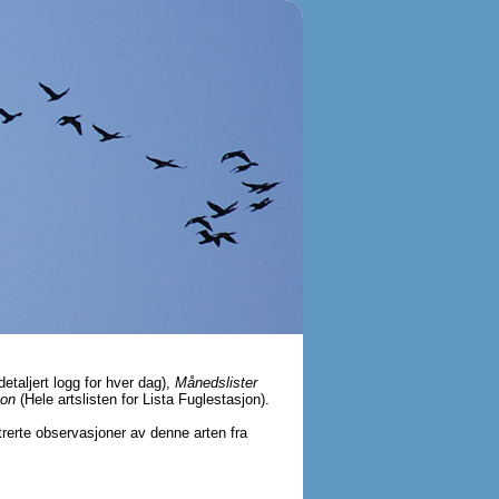
detaljert logg for hver dag),
Månedslister
jon
(Hele artslisten for Lista Fuglestasjon).
strerte observasjoner av denne arten fra