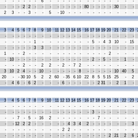
-
-
-
-
-
-
6
-
-
-
-
-
-
-
-
-
-
-
-
-
-
-
-
-
2
2
-
-
-
-
-
-
-
-
80
-
-
-
-
30
-
-
2
3
-
-
3
-
-
5
-
10
-
-
-
-
-
-
-
-
-
-
-
3
4
5
6
7
8
9
10
11
12
13
14
15
16
17
18
19
20
21
22
23
-
-
-
-
-
-
-
-
-
-
-
-
-
-
-
-
-
-
-
-
-
-
-
-
-
-
1
-
-
-
-
-
-
-
-
5
-
4
3
10
-
15
-
-
-
-
-
3
3
-
-
-
-
-
-
-
-
-
-
-
-
-
-
1
-
-
2
-
-
-
-
-
-
-
-
-
-
-
-
-
2
-
-
-
-
10
-
-
-
-
-
-
-
-
-
-
-
-
2
-
5
-
-
1
-
-
-
-
2
-
-
2
2
-
2
-
7
2
-
-
-
-
-
-
-
-
3
10
2
4
-
-
10
-
-
-
-
-
8
-
-
-
-
-
10
40
5
20
-
-
30
10
5
2
2
60
-
35
6
10
22
8
5
5
15
25
-
2
-
4
6
-
6
2
-
-
-
6
-
-
-
-
-
2
31
-
2
1
-
3
4
5
6
7
8
9
10
11
12
13
14
15
16
17
18
19
20
21
22
23
-
-
-
-
-
-
-
-
-
-
-
-
-
-
-
-
-
-
-
-
-
-
-
-
-
-
-
-
-
-
-
-
-
-
-
3
-
-
-
-
-
-
-
-
7
-
5
-
16
2
-
-
-
-
-
-
-
7
-
-
-
-
-
-
-
12
2
2
-
-
-
-
-
4
3
4
2
-
-
-
-
-
-
3
-
-
-
-
-
-
-
-
-
2
2
-
-
-
-
-
-
-
-
-
-
-
-
-
-
-
-
-
-
-
-
-
-
-
-
-
-
-
2
21
2
6