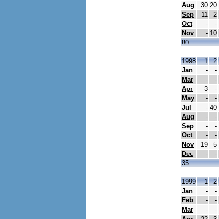
Aug
30
20
Sep
11
2
Oct
-
-
Nov
-
10
80
1998
1
2
Jan
-
-
Mar
-
-
Apr
3
-
May
-
-
Jul
-
40
Aug
-
-
Sep
-
-
Oct
-
-
Nov
19
5
Dec
-
-
35
1999
1
2
Jan
-
-
Feb
-
-
Mar
-
-
Apr
22
3