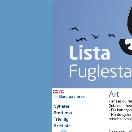
Art
Bare på norsk
Her ser du re
(totalsum hve
Nyheter
- Du kan tryk
Støtt oss
- På de sjeldn
artsobservasjo
Frivillig
Artsliste
Avvik