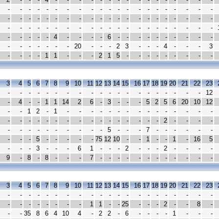
-
-
-
-
-
-
-
-
-
-
-
-
-
-
-
-
-
-
-
-
-
-
-
-
-
-
-
-
-
-
-
-
-
-
-
-
-
-
-
-
-
-
-
-
-
-
-
-
-
-
-
-
-
-
-
-
-
-
-
-
-
-
-
-
-
-
-
-
4
-
-
-
-
6
-
-
-
-
-
-
-
-
-
-
-
-
-
-
-
-
-
20
-
-
-
2
3
-
-
-
4
-
-
-
3
-
-
-
-
1
1
-
-
-
2
1
5
-
-
-
-
-
-
-
-
-
3
4
5
6
7
8
9
10
11
12
13
14
15
16
17
18
19
20
21
22
23
-
-
-
-
-
-
-
-
-
-
-
-
-
-
-
-
-
-
-
-
12
-
4
-
-
1
1
14
2
6
-
3
-
-
-
5
2
5
6
20
10
12
-
-
1
2
-
1
-
-
-
-
-
-
-
-
-
-
-
-
-
-
-
-
-
-
-
-
-
-
-
-
-
-
-
-
-
-
-
2
-
-
-
-
-
-
-
-
-
-
-
-
-
-
5
-
-
-
7
-
-
-
-
-
-
-
-
-
5
-
-
-
-
-
75
12
10
-
-
1
-
-
1
-
16
5
-
-
-
3
-
-
-
6
1
-
-
-
2
-
-
-
2
-
-
-
-
9
-
8
-
8
-
-
-
7
-
-
-
-
-
-
-
-
-
-
-
-
3
4
5
6
7
8
9
10
11
12
13
14
15
16
17
18
19
20
21
22
23
-
-
-
-
-
-
-
-
-
-
-
-
-
-
-
-
-
-
-
-
-
-
-
-
-
-
-
-
-
1
1
-
-
25
-
-
-
2
-
-
8
-
-
-
35
8
6
4
10
4
-
2
2
-
6
-
-
-
-
1
-
-
-