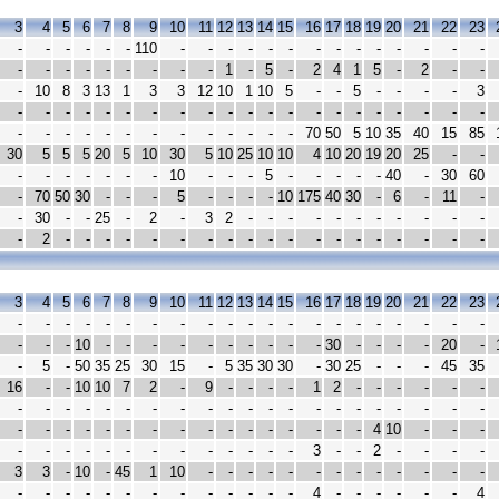
3
4
5
6
7
8
9
10
11
12
13
14
15
16
17
18
19
20
21
22
23
-
-
-
-
-
-
110
-
-
-
-
-
-
-
-
-
-
-
-
-
-
-
-
-
-
-
-
-
-
-
1
-
5
-
2
4
1
5
-
2
-
-
-
10
8
3
13
1
3
3
12
10
1
10
5
-
-
5
-
-
-
-
3
-
-
-
-
-
-
-
-
-
-
-
-
-
-
-
-
-
-
-
-
-
-
-
-
-
-
-
-
-
-
-
-
-
-
70
50
5
10
35
40
15
85
30
5
5
5
20
5
10
30
5
10
25
10
10
4
10
20
19
20
25
-
-
-
-
-
-
-
-
-
10
-
-
-
5
-
-
-
-
-
40
-
30
60
-
70
50
30
-
-
-
5
-
-
-
-
10
175
40
30
-
6
-
11
-
-
30
-
-
25
-
2
-
3
2
-
-
-
-
-
-
-
-
-
-
-
-
2
-
-
-
-
-
-
-
-
-
-
-
-
-
-
-
-
-
-
-
3
4
5
6
7
8
9
10
11
12
13
14
15
16
17
18
19
20
21
22
23
-
-
-
-
-
-
-
-
-
-
-
-
-
-
-
-
-
-
-
-
-
-
-
-
10
-
-
-
-
-
-
-
-
-
-
30
-
-
-
-
20
-
-
5
-
50
35
25
30
15
-
5
35
30
30
-
30
25
-
-
-
45
35
16
-
-
10
10
7
2
-
9
-
-
-
-
1
2
-
-
-
-
-
-
-
-
-
-
-
-
-
-
-
-
-
-
-
-
-
-
-
-
-
-
-
-
-
-
-
-
-
-
-
-
-
-
-
-
-
-
-
4
10
-
-
-
-
-
-
-
-
-
-
-
-
-
-
-
-
3
-
-
2
-
-
-
-
3
3
-
10
-
45
1
10
-
-
-
-
-
-
-
-
-
-
-
-
-
-
-
-
-
-
-
-
-
-
-
-
-
-
4
-
-
-
-
-
-
4