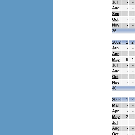
Jul
-
-
Aug
-
-
Sep
-
-
Oct
-
-
Nov
-
-
36
2002
1
2
Jan
-
-
Apr
-
-
May
8
4
Jul
-
-
Aug
-
-
Oct
-
-
Nov
-
-
40
2003
1
2
Mar
-
-
Apr
-
-
May
2
-
Jul
-
-
Aug
-
-
Oct
-
-