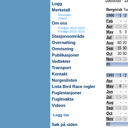
Dagslogg
-
19
Logg
Bergirisk
Tw
Merketall
Årstotaler
1990
1
2
Utland
Feb
-
-
Om oss
Apr
-
-
Frivillige 2019-2026
Frivillige 2015-2018
May
5
3
Stasjonsområde
Jul
-
-
Overnatting
Aug
60
20
Sep
15
30
Omvisning
Oct
20
50
Publikasjoner
Nov
-
-
Vedtekter
85
Transport
Kontakt
1991
1
2
Norgeslisten
Apr
-
-
May
8
-
Lista Bird Race regler
Jun
-
-
Fuglestasjoner
Jul
-
-
Fuglevakta
Aug
-
-
Videos
Sep
-
-
Oct
-
-
Logg inn
Nov
-
-
82
Søk på siden