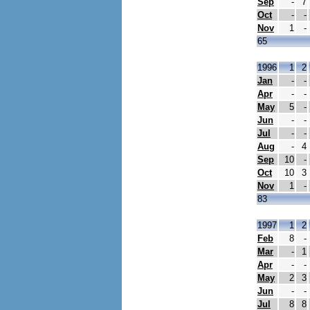
Sep
-
7
Oct
-
-
Nov
1
-
65
1996
1
2
Jan
-
-
Apr
-
-
May
5
-
Jun
-
-
Jul
-
-
Aug
-
4
Sep
10
-
Oct
10
3
Nov
1
-
83
1997
1
2
Feb
8
-
Mar
-
1
Apr
-
-
May
2
3
Jun
-
-
Jul
8
8