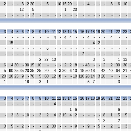
2
-
-
3
2
20
-
5
-
10
15
20
-
-
4
-
-
-
3
6
10
-
-
-
12
-
5
-
-
-
-
1
-
20
-
-
-
-
-
-
-
-
-
-
-
-
-
3
-
-
-
-
-
-
-
-
-
-
-
-
-
-
-
3
4
5
6
7
8
9
10
11
12
13
14
15
16
17
18
19
20
21
22
23
-
-
-
-
-
-
-
-
4
-
4
4
-
-
4
-
-
-
4
-
-
-
15
-
-
-
-
-
-
-
-
-
-
-
-
-
4
2
-
-
-
-
-
-
-
-
-
-
-
6
-
-
-
-
-
-
-
-
-
-
-
-
-
-
-
-
-
-
-
-
-
-
-
-
-
-
2
-
-
-
-
-
-
-
-
-
-
-
-
-
2
27
10
-
-
-
-
-
-
3
-
3
-
1
13
6
4
30
-
30
15
10
-
-
-
2
2
8
-
43
-
-
2
2
30
30
5
90
25
35
20
35
25
20
4
3
30
6
10
18
50
18
-
42
40
64
21
20
10
25
9
-
70
5
60
12
8
-
-
10
110
28
14
3
20
-
-
-
1
-
-
-
16
-
3
1
-
-
-
-
-
-
5
7
-
-
-
3
-
3
4
5
6
7
8
9
10
11
12
13
14
15
16
17
18
19
20
21
22
23
-
-
-
-
-
-
-
-
4
-
-
-
-
-
-
-
-
-
-
-
-
-
-
-
-
-
-
-
-
-
-
-
1
6
-
-
-
-
-
-
6
-
-
3
3
-
10
-
3
2
4
2
15
4
2
-
-
-
-
8
1
5
5
-
-
-
-
-
-
-
-
-
-
-
-
-
-
-
-
1
2
-
2
-
3
5
-
2
-
-
-
2
30
-
-
-
9
-
9
-
5
-
2
1
3