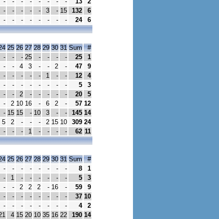
-
-
-
-
-
-
-
-
13
2
-
-
-
-
-
3
-
15
132
6
-
-
-
-
-
-
-
-
24
6
24
25
26
27
28
29
30
31
Sum
#
-
-
-
25
-
-
-
-
25
1
-
-
4
3
-
-
2
-
47
9
-
-
-
-
-
1
-
-
12
4
-
-
-
-
-
-
-
-
5
3
-
-
2
-
-
-
-
-
20
5
-
2
10
16
-
6
2
-
57
12
-
15
15
-
10
3
-
-
145
14
5
2
-
-
-
2
15
10
309
24
-
-
-
1
-
-
-
-
62
11
24
25
26
27
28
29
30
31
Sum
#
-
-
-
-
-
-
-
-
8
1
-
1
-
-
-
-
-
-
5
3
-
-
2
2
2
-
16
-
59
9
-
-
-
-
-
-
-
-
37
10
-
-
-
-
-
-
-
-
4
2
21
4
15
20
10
35
16
22
190
14