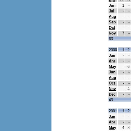
Jun
1
-
Jul
-
-
Aug
-
-
Sep
-
-
Oct
-
-
Nov
7
-
63
2000
1
2
Jan
-
-
Apr
-
-
May
-
6
Jun
-
-
Aug
-
-
Oct
-
-
Nov
-
4
Dec
-
-
43
2001
1
2
Jan
-
-
Apr
-
-
May
4
8