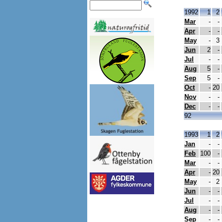
1992
1
2
Mar
-
-
Apr
-
-
May
-
3
Jun
2
-
Jul
-
-
Aug
5
-
Sep
5
-
Oct
-
20
Nov
-
-
Dec
-
-
92
1993
1
2
Jan
-
-
Feb
100
-
Mar
-
-
Apr
-
20
May
-
2
Jun
-
-
Jul
-
-
Aug
-
-
Sep
-
-