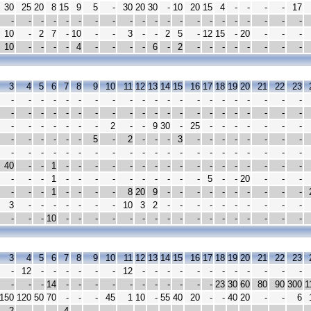
30
25
20
8
15
9
5
-
30
20
30
-
10
20
15
4
-
-
-
-
17
-
-
-
-
-
-
-
-
-
-
-
-
-
-
-
-
-
-
-
-
-
10
-
2
7
-
10
-
-
3
-
-
2
5
-
12
15
-
20
-
-
-
10
-
-
-
-
4
-
-
-
-
6
-
2
-
-
-
-
-
-
-
-
3
4
5
6
7
8
9
10
11
12
13
14
15
16
17
18
19
20
21
22
23
-
-
-
-
-
-
-
-
-
-
-
-
-
-
-
-
-
-
-
-
-
-
-
-
-
-
-
-
-
-
-
-
-
-
-
-
-
-
-
-
-
-
-
-
-
-
-
-
-
2
-
-
9
30
-
25
-
-
-
-
-
-
-
-
-
-
-
-
-
5
-
2
-
-
-
3
-
-
-
-
-
-
-
-
-
-
-
-
-
-
-
-
-
-
-
-
-
-
-
-
-
-
-
-
-
40
-
-
1
-
-
-
-
-
-
-
-
-
-
-
-
-
-
-
-
-
-
-
-
1
-
-
-
-
-
-
-
-
-
-
5
-
-
20
-
-
-
-
-
-
1
-
-
-
-
8
20
9
-
-
-
-
-
-
-
-
-
-
3
-
-
-
-
-
-
-
10
3
2
-
-
-
-
-
-
-
-
-
-
-
-
-
10
-
-
-
-
-
-
-
-
-
-
-
-
-
-
-
-
-
3
4
5
6
7
8
9
10
11
12
13
14
15
16
17
18
19
20
21
22
23
-
12
-
-
-
-
-
-
12
-
-
-
-
-
-
-
-
-
-
-
-
-
-
-
14
-
-
-
-
-
-
-
-
-
-
-
23
30
60
80
90
300
1
150
120
50
70
-
-
-
45
1
10
-
55
40
20
-
-
40
20
-
-
6
2
-
-
-
4
-
-
-
-
-
-
-
-
-
-
-
-
-
-
-
-