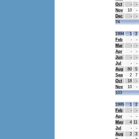
Oct
-
-
Nov
10
-
Dec
-
-
74
1994
1
2
Feb
-
-
Mar
-
-
Apr
-
-
Jun
-
-
Jul
-
-
Aug
80
5
Sep
2
7
Oct
18
-
Nov
10
-
103
1995
1
2
Feb
-
-
Apr
-
-
May
4
11
Jul
-
-
Aug
2
3