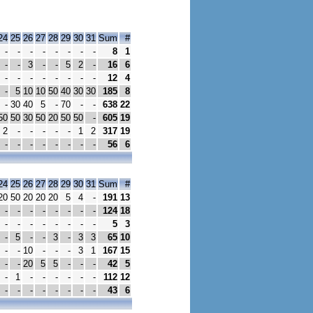
24
25
26
27
28
29
30
31
Sum
#
-
-
-
-
-
-
-
-
8
1
-
-
3
-
-
5
2
-
16
6
-
-
-
-
-
-
-
-
12
4
-
5
10
10
50
40
30
30
185
8
-
30
40
5
-
70
-
-
638
22
50
50
30
50
20
50
50
-
605
19
2
-
-
-
-
-
1
2
317
19
-
-
-
-
-
-
-
-
56
6
24
25
26
27
28
29
30
31
Sum
#
20
50
20
20
20
5
4
-
191
13
-
-
-
-
-
-
-
-
124
18
-
-
-
-
-
-
-
-
5
3
-
5
-
-
3
-
3
3
65
10
-
-
10
-
-
-
3
1
167
15
-
-
20
5
5
-
-
-
42
5
-
1
-
-
-
-
-
-
112
12
-
-
-
-
-
-
-
-
43
6