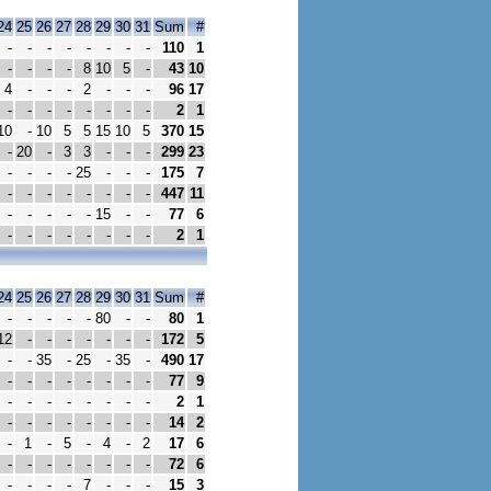
24
25
26
27
28
29
30
31
Sum
#
-
-
-
-
-
-
-
-
110
1
-
-
-
-
8
10
5
-
43
10
4
-
-
-
2
-
-
-
96
17
-
-
-
-
-
-
-
-
2
1
10
-
10
5
5
15
10
5
370
15
-
20
-
3
3
-
-
-
299
23
-
-
-
-
25
-
-
-
175
7
-
-
-
-
-
-
-
-
447
11
-
-
-
-
-
15
-
-
77
6
-
-
-
-
-
-
-
-
2
1
24
25
26
27
28
29
30
31
Sum
#
-
-
-
-
-
80
-
-
80
1
12
-
-
-
-
-
-
-
172
5
-
-
35
-
25
-
35
-
490
17
-
-
-
-
-
-
-
-
77
9
-
-
-
-
-
-
-
-
2
1
-
-
-
-
-
-
-
-
14
2
-
1
-
5
-
4
-
2
17
6
-
-
-
-
-
-
-
-
72
6
-
-
-
-
7
-
-
-
15
3