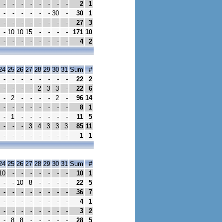
-
-
-
-
-
-
-
-
2
1
-
-
-
-
-
-
30
-
30
1
-
-
-
-
-
-
-
-
27
3
-
10
10
15
-
-
-
-
171
10
-
-
-
-
-
-
-
-
4
2
24
25
26
27
28
29
30
31
Sum
#
-
-
-
-
-
-
-
-
22
2
-
-
-
-
2
3
3
-
22
6
-
2
-
-
-
-
2
-
96
14
-
-
-
-
-
-
-
-
8
1
-
1
-
-
-
-
-
-
11
5
-
-
-
3
4
3
3
3
85
11
-
-
-
-
-
-
-
-
1
1
24
25
26
27
28
29
30
31
Sum
#
10
-
-
-
-
-
-
-
10
1
-
-
10
8
-
-
-
-
22
5
-
-
-
-
-
-
-
-
36
7
-
-
-
-
-
-
-
-
4
1
-
-
-
-
-
-
-
-
3
2
-
8
8
-
-
-
-
-
28
5