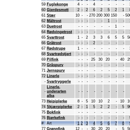
59
Fuglekonge
4
-
-
4
-
-
-
-
60
Gjerdesmett
2
-
2
6
2
5
2
1
61
Stær
10
-
-
270
200
300
150
-
50
62
Måltrost
-
-
-
-
-
1
-
-
63
Duetrost
-
-
-
-
-
-
1
-
64
Rødvingetrost
-
-
-
-
-
-
-
-
65
Svarttrost
1
-
2
3
3
6
5
5
5
66
Gråtrost
-
-
-
2
-
-
-
-
67
Rødstrupe
1
-
-
-
-
-
-
-
68
Svartrødstjert
-
-
-
-
-
-
-
-
69
Pilfink
-
-
-
25
30
20
-
40
2
70
Gråspurv
-
-
-
-
-
-
-
-
71
Jernspurv
-
-
-
-
-
-
-
-
72
Linerle
-
-
-
-
-
-
-
-
-
Svartryggerle
-
-
-
-
-
-
-
-
Linerle,
-
underarten
-
-
-
-
-
-
-
-
alba
73
Heipiplerke
8
-
5
10
10
2
-
10
1
74
Skjærpiplerke
2
-
1
5
2
2
-
5
9
75
Bokfink
-
-
-
-
-
-
-
-
76
Bjørkefink
-
-
-
-
-
-
-
-
#
Art
1
2
3
4
5
6
7
8
77
Grønnfink
12
-
-
30
20
20
-
5
5