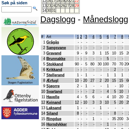
12
16
17
18
19
20
21
22
Søk på siden
13
23
24
25
26
27
28
29
14
30
31
Dagslogg
-
Månedslogg
#
Art
1
2
3
4
5
6
7
8
1
Grågås
-
-
-
-
-
-
-
-
2
Sangsvane
-
-
-
-
-
-
-
-
3
Gravand
9
-
9
3
1
15
10
15
2
4
Brunnakke
-
-
-
-
-
5
-
-
5
Stokkand
90
-
5
80
30
100
70
70
20
6
Krikkand
-
-
-
-
-
-
2
-
7
Stellerand
1
-
1
-
-
1
1
1
8
Ærfugl
10
-
20
27
2
20
15
15
6
9
Sjøorre
2
-
1
-
-
1
-
10
10
Svartand
-
-
-
2
-
4
5
10
11
Havelle
4
-
5
6
-
4
10
20
2
12
Kvinand
12
-
10
3
3
10
5
20
2
13
Laksand
1
-
-
-
1
-
-
-
14
Siland
8
-
-
-
-
-
8
-
15
Ringdue
-
-
-
1
-
-
35
200
3
16
Horndykker
-
-
-
-
-
1
-
-