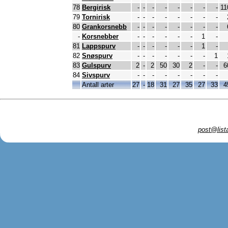
78
Bergirisk
-
-
-
-
-
-
-
-
11
79
Tornirisk
-
-
-
-
-
-
-
-
80
Grankorsnebb
-
-
-
-
-
-
-
-
-
Korsnebber
-
-
-
-
-
-
1
-
81
Lappspurv
-
-
-
-
-
-
1
-
82
Snøspurv
-
-
-
-
-
-
-
1
83
Gulspurv
2
-
2
50
30
2
-
-
6
84
Sivspurv
-
-
-
-
-
-
-
-
Antall arter
27
-
18
31
27
35
27
33
4
post@list