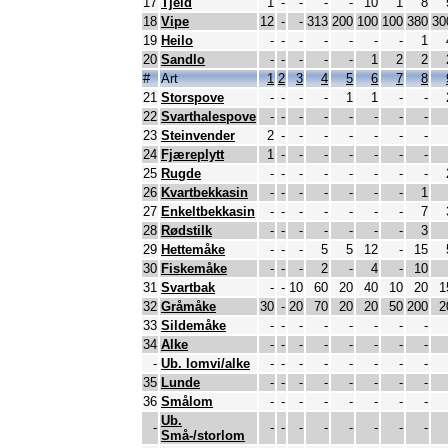
17
Tjeld
1
-
-
-
-
10
1
8
18
Vipe
12
-
-
313
200
100
100
380
30
19
Heilo
-
-
-
-
-
-
-
1
20
Sandlo
-
-
-
-
-
1
2
2
#
Art
1
2
3
4
5
6
7
8
21
Storspove
-
-
-
-
1
1
-
-
22
Svarthalespove
-
-
-
-
-
-
-
-
23
Steinvender
2
-
-
-
-
-
-
-
24
Fjæreplytt
1
-
-
-
-
-
-
-
25
Rugde
-
-
-
-
-
-
-
-
26
Kvartbekkasin
-
-
-
-
-
-
-
1
27
Enkeltbekkasin
-
-
-
-
-
-
-
7
28
Rødstilk
-
-
-
-
-
-
-
3
29
Hettemåke
-
-
-
5
5
12
-
15
30
Fiskemåke
-
-
-
2
-
4
-
10
31
Svartbak
-
-
10
60
20
40
10
20
1
32
Gråmåke
30
-
20
70
20
20
50
200
2
33
Sildemåke
-
-
-
-
-
-
-
-
34
Alke
-
-
-
-
-
-
-
-
-
Ub. lomvi/alke
-
-
-
-
-
-
-
-
35
Lunde
-
-
-
-
-
-
-
-
36
Smålom
-
-
-
-
-
-
-
-
Ub.
-
-
-
-
-
-
-
-
-
Små-/storlom