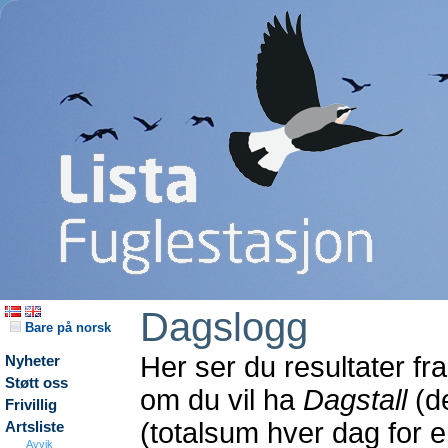
Dagslogg
Bare på norsk
Her ser du resultater fr
Nyheter
Støtt oss
om du vil ha
Dagstall
(de
Frivillig
(totalsum hver dag for
Artsliste
Avvik