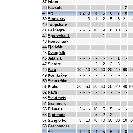
37
Islom
-
-
-
-
-
-
-
-
38
Havsule
-
-
-
-
-
-
-
2
#
Art
1
2
3
4
5
6
7
8
39
Storskarv
-
-
3
1
2
5
8
21
40
Toppskarv
-
-
-
-
-
-
-
-
41
Gråhegre
-
-
-
10
9
8
10
-
42
Spurvehauk
-
-
-
-
1
-
-
1
43
Hønsehauk
-
-
-
-
-
-
-
-
44
Fjellvåk
-
-
-
-
-
-
-
-
45
Dvergfalk
-
-
-
-
-
-
-
-
46
Jaktfalk
-
-
-
-
-
-
1
-
47
Skjære
-
-
-
2
2
2
3
-
48
Kaie
10
-
10
20
30
20
40
60
5
49
Kornkråke
-
-
-
-
-
-
-
-
50
Svartkråke
-
-
-
-
-
-
-
-
51
Kråke
30
-
50
50
50
30
20
40
10
52
Ravn
-
-
-
-
-
-
-
-
53
Svartmeis
-
-
-
-
-
-
-
-
54
Granmeis
-
-
-
3
-
-
-
-
55
Blåmeis
2
-
-
10
5
5
-
-
56
Kjøttmeis
-
-
-
5
2
2
-
-
57
Sanglerke
8
-
10
70
40
30
30
10
5
58
Gransanger
-
-
-
-
-
-
-
-
#
Art
1
2
3
4
5
6
7
8