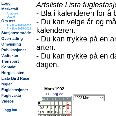
Artsliste Lista fuglestas
Logg
Merketall
- Bla i kalenderen for å
Årstotaler
Utland
- Du kan velge år og må
Om oss
Frivillige 2019-2026
kalenderen.
Frivillige 2015-2018
Stasjonsområde
- Du kan trykke på en ar
Overnatting
Omvisning
arten.
Publikasjoner
- Du kan trykke på en da
Vedtekter
Transport
dagen.
Kontakt
Norgeslisten
Lista Bird Race
regler
Mars 1992
Fuglestasjoner
<<
I dag
>>
Fuglevakta
M
T
O
T
F
L
S
Videos
9
1
10
2
3
4
5
6
7
8
Logg inn
11
9
10
11
12
13
14
15