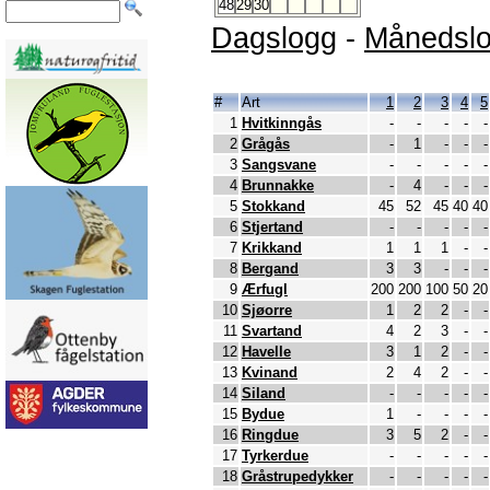
48
29
30
Dagslogg
-
Månedsl
#
Art
1
2
3
4
5
1
Hvitkinngås
-
-
-
-
-
2
Grågås
-
1
-
-
-
3
Sangsvane
-
-
-
-
-
4
Brunnakke
-
4
-
-
-
5
Stokkand
45
52
45
40
40
6
Stjertand
-
-
-
-
-
7
Krikkand
1
1
1
-
-
8
Bergand
3
3
-
-
-
9
Ærfugl
200
200
100
50
20
10
Sjøorre
1
2
2
-
-
11
Svartand
4
2
3
-
-
12
Havelle
3
1
2
-
-
13
Kvinand
2
4
2
-
-
14
Siland
-
-
-
-
-
15
Bydue
1
-
-
-
-
16
Ringdue
3
5
2
-
-
17
Tyrkerdue
-
-
-
-
-
18
Gråstrupedykker
-
-
-
-
-