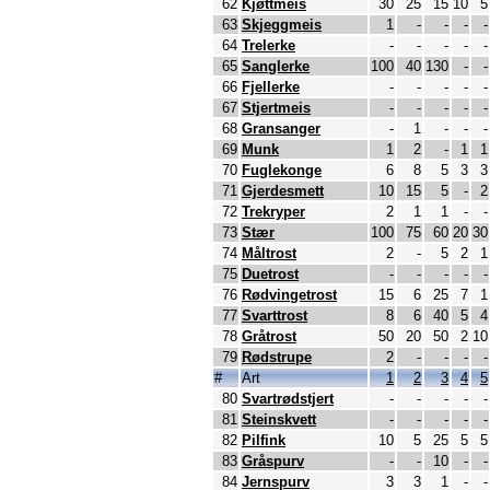
62
Kjøttmeis
30
25
15
10
5
63
Skjeggmeis
1
-
-
-
-
64
Trelerke
-
-
-
-
-
65
Sanglerke
100
40
130
-
-
66
Fjellerke
-
-
-
-
-
67
Stjertmeis
-
-
-
-
-
68
Gransanger
-
1
-
-
-
69
Munk
1
2
-
1
1
70
Fuglekonge
6
8
5
3
3
71
Gjerdesmett
10
15
5
-
2
72
Trekryper
2
1
1
-
-
73
Stær
100
75
60
20
30
74
Måltrost
2
-
5
2
1
75
Duetrost
-
-
-
-
-
76
Rødvingetrost
15
6
25
7
1
77
Svarttrost
8
6
40
5
4
78
Gråtrost
50
20
50
2
10
79
Rødstrupe
2
-
-
-
-
#
Art
1
2
3
4
5
80
Svartrødstjert
-
-
-
-
-
81
Steinskvett
-
-
-
-
-
82
Pilfink
10
5
25
5
5
83
Gråspurv
-
-
10
-
-
84
Jernspurv
3
3
1
-
-