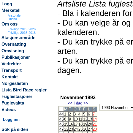
Artsliste Lista fugles
Logg
Merketall
- Bla i kalenderen fo
Årstotaler
Utland
- Du kan velge år og
Om oss
Frivillige 2019-2026
kalenderen.
Frivillige 2015-2018
Stasjonsområde
- Du kan trykke på en
Overnatting
arten.
Omvisning
Publikasjoner
- Du kan trykke på en
Vedtekter
dagen.
Transport
Kontakt
Norgeslisten
Lista Bird Race regler
Fuglestasjoner
November 1993
Fuglevakta
<<
I dag
>>
M
T
O
T
F
L
S
Videos
44
1
2
3
4
5
6
7
45
8
9
10
11
12
13
14
Logg inn
46
15
16
17
18
19
20
21
Søk på siden
47
22
23
24
25
26
27
28