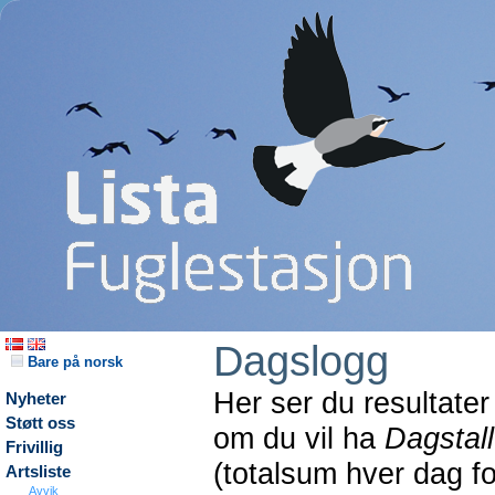
Dagslogg
Bare på norsk
Her ser du resultater
Nyheter
Støtt oss
om du vil ha
Dagstall
Frivillig
(totalsum hver dag f
Artsliste
Avvik