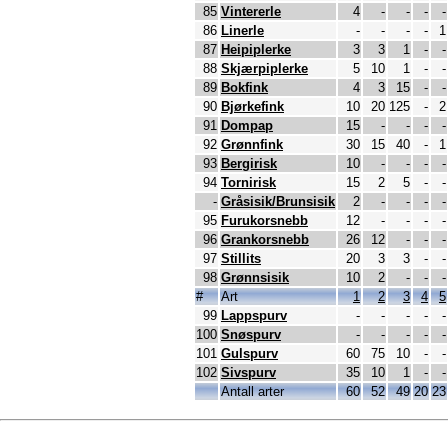
85
Vintererle
4
-
-
-
-
86
Linerle
-
-
-
-
1
87
Heipiplerke
3
3
1
-
-
88
Skjærpiplerke
5
10
1
-
-
89
Bokfink
4
3
15
-
-
90
Bjørkefink
10
20
125
-
2
91
Dompap
15
-
-
-
-
92
Grønnfink
30
15
40
-
1
93
Bergirisk
10
-
-
-
-
94
Tornirisk
15
2
5
-
-
-
Gråsisik/Brunsisik
2
-
-
-
-
95
Furukorsnebb
12
-
-
-
-
96
Grankorsnebb
26
12
-
-
-
97
Stillits
20
3
3
-
-
98
Grønnsisik
10
2
-
-
-
#
Art
1
2
3
4
5
99
Lappspurv
-
-
-
-
-
100
Snøspurv
-
-
-
-
-
101
Gulspurv
60
75
10
-
-
102
Sivspurv
35
10
1
-
-
Antall arter
60
52
49
20
23