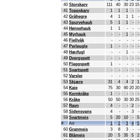
40
Storskarv
111
40
30
23
15
41
Toppskarv
1
1
1
-
-
42
Gråhegre
4
1
1
1
-
43
Spurvehauk
5
1
1
-
-
44
Hønsehauk
1
1
-
-
-
45
Myrhauk
-
-
1
-
-
46
Fjellvåk
-
-
-
-
-
47
Perleugle
1
-
-
-
-
48
Hærfugl
-
-
1
-
-
49
Dvergspett
-
-
-
-
-
50
Flaggspett
1
-
-
-
-
51
Svartspett
-
-
-
-
-
52
Varsler
-
-
-
-
-
53
Skjære
31
4
4
2
1
54
Kaie
75
30
90
20
20
55
Kornkråke
1
-
-
-
-
56
Kråke
50
50
30
30
25
57
Ravn
4
-
-
2
-
58
Sidensvans
4
-
-
3
-
59
Svartmeis
5
20
10
-
5
#
Art
1
2
3
4
5
60
Granmeis
3
8
3
-
-
61
Blåmeis
20
5
35
5
2