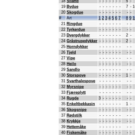
18
Siland
-
-
-
-
-
-
-
5
-
19
Bydue
-
-
-
-
-
-
-
7
-
1
20
Skogdue
-
-
-
-
-
-
-
-
-
#
Art
1
2
3
4
5
6
7
8
9
1
21
Ringdue
-
-
-
-
-
-
-
-
-
22
Tyrkerdue
-
-
-
-
-
-
-
-
-
23
Dvergdykker
-
-
-
-
-
-
-
2
-
24
Gråstrupedykker
-
-
-
-
-
-
-
2
-
25
Horndykker
-
-
-
-
-
-
-
-
-
26
Tjeld
-
-
-
-
-
-
-
-
-
27
Vipe
-
-
-
-
-
-
-
-
-
28
Heilo
-
-
-
-
-
-
-
-
-
29
Sandlo
-
-
-
-
-
-
-
-
-
30
Storspove
-
-
-
-
-
-
-
1
-
31
Svarthalespove
-
-
-
-
-
-
-
-
-
32
Myrsnipe
-
-
-
-
-
-
-
-
-
33
Fjæreplytt
-
-
-
-
-
-
-
-
-
34
Rugde
3
-
-
-
-
-
-
-
-
35
Enkeltbekkasin
-
-
-
-
-
-
-
1
-
36
Skogsnipe
-
-
-
-
-
-
-
-
-
37
Rødstilk
-
-
-
-
-
-
-
-
-
38
Krykkje
-
-
-
-
-
-
-
-
-
39
Hettemåke
-
-
-
-
-
-
-
-
-
40
Fiskemåke
-
-
-
-
-
-
-
-
-