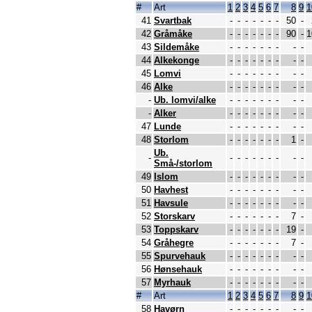
#
Art
1
2
3
4
5
6
7
8
9
1
41
Svartbak
-
-
-
-
-
-
-
50
-
42
Gråmåke
-
-
-
-
-
-
-
90
-
1
43
Sildemåke
-
-
-
-
-
-
-
-
-
44
Alkekonge
-
-
-
-
-
-
-
-
-
45
Lomvi
-
-
-
-
-
-
-
-
-
46
Alke
-
-
-
-
-
-
-
-
-
-
Ub. lomvi/alke
-
-
-
-
-
-
-
-
-
-
Alker
-
-
-
-
-
-
-
-
-
47
Lunde
-
-
-
-
-
-
-
-
-
48
Storlom
-
-
-
-
-
-
-
1
-
Ub.
-
-
-
-
-
-
-
-
-
-
Små-/storlom
49
Islom
-
-
-
-
-
-
-
-
-
50
Havhest
-
-
-
-
-
-
-
-
-
51
Havsule
-
-
-
-
-
-
-
-
-
52
Storskarv
-
-
-
-
-
-
-
7
-
53
Toppskarv
-
-
-
-
-
-
-
19
-
54
Gråhegre
-
-
-
-
-
-
-
7
-
55
Spurvehauk
-
-
-
-
-
-
-
-
-
56
Hønsehauk
-
-
-
-
-
-
-
-
-
57
Myrhauk
-
-
-
-
-
-
-
-
-
#
Art
1
2
3
4
5
6
7
8
9
1
58
Havørn
-
-
-
-
-
-
-
-
-