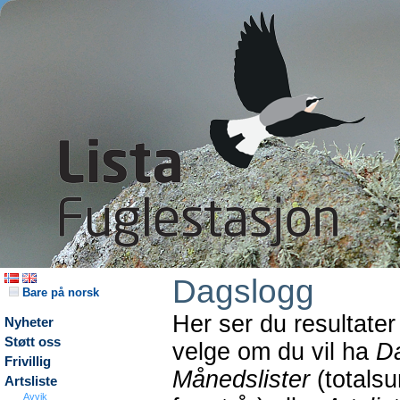
Dagslogg
Bare på norsk
Her ser du resultater
Nyheter
Støtt oss
velge om du vil ha
Da
Frivillig
Månedslister
(totals
Artsliste
Avvik