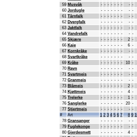
59
Musvåk
-
-
-
-
-
-
-
-
-
60
Jordugle
-
-
-
-
-
-
-
-
-
61
Tårnfalk
-
-
-
-
-
-
-
-
-
62
Dvergfalk
-
-
-
-
-
-
-
-
-
63
Jaktfalk
-
-
-
-
-
-
-
-
-
64
Vandrefalk
-
-
-
-
-
-
-
-
-
65
Skjære
-
-
-
-
-
-
-
2
-
66
Kaie
-
-
-
-
-
-
-
6
-
67
Kornkråke
-
-
-
-
-
-
-
-
-
68
Svartkråke
-
-
-
-
-
-
-
-
-
69
Kråke
-
-
-
-
-
-
-
10
-
70
Ravn
-
-
-
-
-
-
-
-
-
71
Svartmeis
-
-
-
-
-
-
-
-
-
72
Granmeis
-
-
-
-
-
-
-
-
-
73
Blåmeis
-
-
-
-
-
-
-
2
-
74
Kjøttmeis
-
-
-
-
-
-
-
4
-
75
Trelerke
-
-
-
-
-
-
-
1
-
76
Sanglerke
-
-
-
-
-
-
-
20
-
77
Stjertmeis
-
-
-
-
-
-
-
-
-
#
Art
1
2
3
4
5
6
7
8
9
1
78
Gransanger
-
-
-
-
-
-
-
-
-
79
Fuglekonge
-
-
-
-
-
-
-
-
-
80
Gjerdesmett
-
-
-
-
-
-
-
4
-