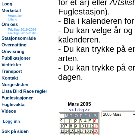
for et år) eller
Artslis
Logg
Fuglestasjon).
Merketall
Årstotaler
- Bla i kalenderen fo
Utland
Om oss
- Du kan velge år og
Frivillige 2019-2026
Frivillige 2015-2018
kalenderen.
Stasjonsområde
Overnatting
- Du kan trykke på en
Omvisning
arten.
Publikasjoner
Vedtekter
- Du kan trykke på en
Transport
dagen.
Kontakt
Norgeslisten
Lista Bird Race regler
Fuglestasjoner
Mars 2005
Fuglevakta
<<
I dag
>>
Videos
M
T
O
T
F
L
S
9
1
2
3
4
5
6
Logg inn
10
7
8
9
10
11
12
13
Søk på siden
11
14
15
16
17
18
19
20