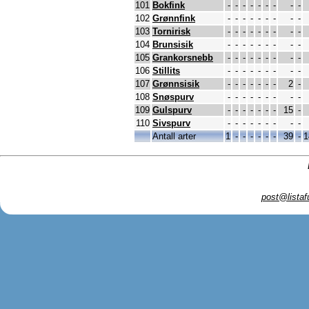
101
Bokfink
-
-
-
-
-
-
-
-
-
102
Grønnfink
-
-
-
-
-
-
-
-
-
103
Tornirisk
-
-
-
-
-
-
-
-
-
104
Brunsisik
-
-
-
-
-
-
-
-
-
105
Grankorsnebb
-
-
-
-
-
-
-
-
-
106
Stillits
-
-
-
-
-
-
-
-
-
107
Grønnsisik
-
-
-
-
-
-
-
2
-
108
Snøspurv
-
-
-
-
-
-
-
-
-
109
Gulspurv
-
-
-
-
-
-
-
15
-
110
Sivspurv
-
-
-
-
-
-
-
-
-
Antall arter
1
-
-
-
-
-
-
39
-
1
post@listaf