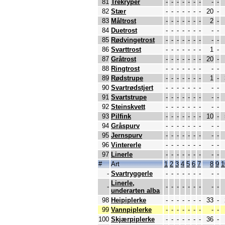
81
Trekryper
-
-
-
-
-
-
-
-
-
82
Stær
-
-
-
-
-
-
-
20
-
83
Måltrost
-
-
-
-
-
-
-
2
-
84
Duetrost
-
-
-
-
-
-
-
-
-
85
Rødvingetrost
-
-
-
-
-
-
-
-
-
86
Svarttrost
-
-
-
-
-
-
-
1
-
87
Gråtrost
-
-
-
-
-
-
-
20
-
88
Ringtrost
-
-
-
-
-
-
-
-
-
89
Rødstrupe
-
-
-
-
-
-
-
1
-
90
Svartrødstjert
-
-
-
-
-
-
-
-
-
91
Svartstrupe
-
-
-
-
-
-
-
-
-
92
Steinskvett
-
-
-
-
-
-
-
-
-
93
Pilfink
-
-
-
-
-
-
-
10
-
94
Gråspurv
-
-
-
-
-
-
-
-
-
95
Jernspurv
-
-
-
-
-
-
-
-
-
96
Vintererle
-
-
-
-
-
-
-
-
-
97
Linerle
-
-
-
-
-
-
-
-
-
#
Art
1
2
3
4
5
6
7
8
9
1
-
Svartryggerle
-
-
-
-
-
-
-
-
-
Linerle,
-
-
-
-
-
-
-
-
-
-
underarten alba
98
Heipiplerke
-
-
-
-
-
-
-
33
-
99
Vannpiplerke
-
-
-
-
-
-
-
-
-
100
Skjærpiplerke
-
-
-
-
-
-
-
36
-