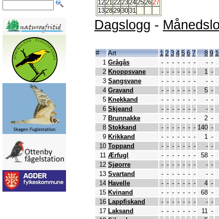
12
21
22
23
24
25
26
27
13
28
29
30
31
Dagslogg
-
Månedsl
#
Art
1
2
3
4
5
6
7
8
9
1
1
Grågås
-
-
-
-
-
-
-
-
-
2
Knoppsvane
-
-
-
-
-
-
-
1
-
3
Sangsvane
-
-
-
-
-
-
-
-
-
4
Gravand
-
-
-
-
-
-
-
5
-
5
Knekkand
-
-
-
-
-
-
-
-
-
6
Skjeand
-
-
-
-
-
-
-
-
-
7
Brunnakke
-
-
-
-
-
-
-
2
-
8
Stokkand
-
-
-
-
-
-
-
140
-
9
Krikkand
-
-
-
-
-
-
-
1
-
10
Toppand
-
-
-
-
-
-
-
-
-
11
Ærfugl
-
-
-
-
-
-
-
58
-
12
Sjøorre
-
-
-
-
-
-
-
-
-
13
Svartand
-
-
-
-
-
-
-
-
-
14
Havelle
-
-
-
-
-
-
-
4
-
15
Kvinand
-
-
-
-
-
-
-
68
-
16
Lappfiskand
-
-
-
-
-
-
-
-
-
17
Laksand
-
-
-
-
-
-
-
11
-