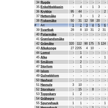
34
Rugde
-
-
-
-
-
-
35
Enkeltbekkasin
-
4
-
1
3
-
36
Krykkje
95
44
-
-
-
2
37
Hettemåke
7
3
-
1
2
-
38
Fiskemåke
50
31
12
58
20
-
#
Art
1
2
3
4
5
6
39
Svartbak
28
8
10
31
2
31
40
Polarmåke
-
-
-
-
-
-
41
Grønlandsmåke
-
-
-
-
-
-
42
Gråmåke
320
112
90
175
5
124
43
Alkekonge
27
2205
4
10
-
-
44
Lomvi
-
1
-
-
-
-
45
Alke
-
4
-
-
-
1
46
Smålom
-
2
-
-
-
-
47
Storlom
-
1
-
-
-
-
48
Islom
-
-
-
-
-
-
49
Gulnebblom
-
-
-
-
-
-
50
Havhest
-
-
-
-
-
-
51
Havsule
3
10
-
-
-
-
52
Storskarv
-
15
-
8
-
-
53
Toppskarv
1
2
-
-
-
-
54
Gråhegre
-
-
-
-
-
-
55
Spurvehauk
1
1
-
-
-
1
56
Hønsehauk
-
-
-
1
-
-