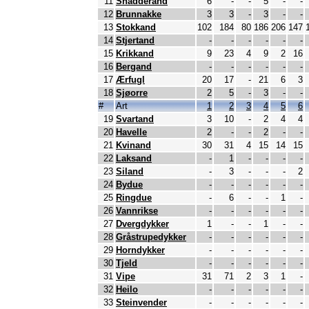
11
Snadderand
6
-
-
5
-
-
12
Brunnakke
3
3
-
3
-
-
13
Stokkand
102
184
80
186
206
147
14
Stjertand
-
-
-
-
-
-
15
Krikkand
9
23
4
9
2
16
16
Bergand
-
-
-
-
-
-
17
Ærfugl
20
17
-
21
6
3
18
Sjøorre
2
5
-
3
-
-
#
Art
1
2
3
4
5
6
19
Svartand
3
10
-
2
4
4
20
Havelle
2
-
-
2
-
-
21
Kvinand
30
31
4
15
14
15
22
Laksand
-
1
-
-
-
-
23
Siland
-
3
-
-
-
2
24
Bydue
-
-
-
-
-
-
25
Ringdue
-
6
-
-
1
-
26
Vannrikse
-
-
-
-
-
-
27
Dvergdykker
1
-
-
1
-
-
28
Gråstrupedykker
-
-
-
-
-
-
29
Horndykker
-
-
-
-
-
-
30
Tjeld
-
-
-
-
-
-
31
Vipe
31
71
2
3
1
-
32
Heilo
-
-
-
-
-
-
33
Steinvender
-
-
-
-
-
-