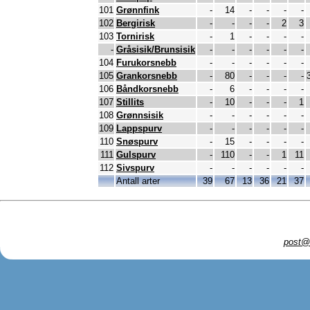
101
Grønnfink
-
14
-
-
-
-
102
Bergirisk
-
-
-
-
2
3
103
Tornirisk
-
1
-
-
-
-
-
Gråsisik/Brunsisik
-
-
-
-
-
-
104
Furukorsnebb
-
-
-
-
-
-
105
Grankorsnebb
-
80
-
-
-
-
106
Båndkorsnebb
-
6
-
-
-
-
107
Stillits
-
10
-
-
-
1
108
Grønnsisik
-
-
-
-
-
-
109
Lappspurv
-
-
-
-
-
-
110
Snøspurv
-
15
-
-
-
-
111
Gulspurv
-
110
-
-
1
11
112
Sivspurv
-
-
-
-
-
-
Antall arter
39
67
13
36
21
37
post@l