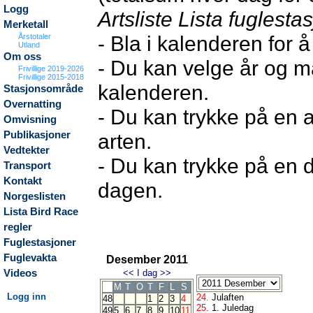
Logg
Artsliste Lista fuglesta
Merketall
- Bla i kalenderen for 
Årstotaler
Utland
Om oss
- Du kan velge år og m
Frivillige 2019-2026
Frivillige 2015-2018
kalenderen.
Stasjonsområde
Overnatting
- Du kan trykke på en a
Omvisning
Publikasjoner
arten.
Vedtekter
- Du kan trykke på en d
Transport
Kontakt
dagen.
Norgeslisten
Lista Bird Race
regler
Fuglestasjoner
Fuglevakta
Desember 2011
Videos
<<
I dag
>>
M
T
O
T
F
L
S
Logg inn
24.
Julaften
48
1
2
3
4
25.
1. Juledag
49
5
6
7
8
9
10
11