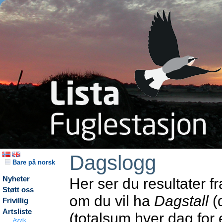
Dagslogg
Bare på norsk
Nyheter
Her ser du resultater f
Støtt oss
om du vil ha
Dagstall
(d
Frivillig
Artsliste
(totalsum hver dag for
Avvik