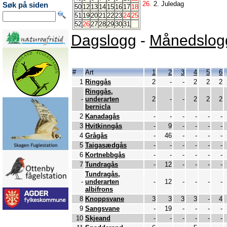
26.
2. Juledag
Søk på siden
50
12
13
14
15
16
17
18
51
19
20
21
22
23
24
25
52
26
27
28
29
30
31
Dagslogg
-
Månedslog
#
Art
1
2
3
4
5
6
1
Ringgås
2
-
-
2
2
2
Ringgås,
-
underarten
2
-
-
2
2
2
bernicla
2
Kanadagås
-
-
-
-
-
-
3
Hvitkinngås
-
9
-
-
-
-
4
Grågås
-
46
-
-
-
-
5
Taigasædgås
-
-
-
-
-
-
6
Kortnebbgås
-
-
-
-
-
-
7
Tundragås
-
12
-
-
-
-
Tundragås,
-
underarten
-
12
-
-
-
-
albifrons
8
Knoppsvane
3
3
3
3
-
4
9
Sangsvane
-
19
-
-
-
-
10
Skjeand
-
-
-
-
-
-