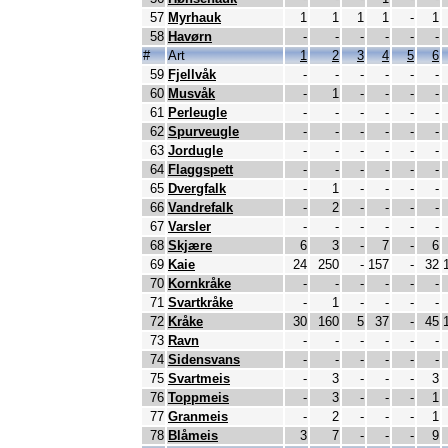
57
Myrhauk
1
1
1
1
-
1
58
Havørn
-
-
-
-
-
-
#
Art
1
2
3
4
5
6
59
Fjellvåk
-
-
-
-
-
-
60
Musvåk
-
1
-
-
-
-
61
Perleugle
-
-
-
-
-
-
62
Spurveugle
-
-
-
-
-
-
63
Jordugle
-
-
-
-
-
-
64
Flaggspett
-
-
-
-
-
-
65
Dvergfalk
-
1
-
-
-
-
66
Vandrefalk
-
2
-
-
-
-
67
Varsler
-
-
-
-
-
-
68
Skjære
6
3
-
7
-
6
69
Kaie
24
250
-
157
-
32
70
Kornkråke
-
-
-
-
-
-
71
Svartkråke
-
1
-
-
-
-
72
Kråke
30
160
5
37
-
45
73
Ravn
-
-
-
-
-
-
74
Sidensvans
-
-
-
-
-
-
75
Svartmeis
-
3
-
-
-
3
76
Toppmeis
-
3
-
-
-
1
77
Granmeis
-
2
-
-
-
1
78
Blåmeis
3
7
-
-
-
9