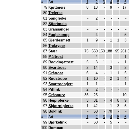
#
Art
1
2
3
4
5
6
79
Kjøttmeis
8
13
-
9
-
17
80
Trelerke
-
-
-
-
-
-
81
Sanglerke
-
2
-
-
-
-
82
Stjertmeis
-
-
-
-
-
-
83
Gransanger
-
-
-
-
-
-
84
Fuglekonge
-
4
-
-
-
5
85
Gjerdesmett
1
9
-
1
1
3
86
Trekryper
-
-
-
-
-
-
87
Stær
75
550
150
188
95
261
88
Måltrost
-
4
-
-
-
1
89
Rødvingetrost
5
3
1
1
-
1
90
Svarttrost
2
14
-
3
-
2
91
Gråtrost
6
4
-
1
1
5
92
Rødstrupe
1
10
-
2
1
4
93
Svartrødstjert
1
1
-
-
-
1
94
Pilfink
2
2
-
-
-
-
95
Gråspurv
35
25
-
-
-
10
96
Heipiplerke
3
31
-
4
8
9
97
Skjærpiplerke
1
42
-
1
3
5
98
Bokfink
-
50
-
70
-
-
#
Art
1
2
3
4
5
6
99
Bjørkefink
-
50
-
5
-
-
100
Dompap
-
-
-
-
-
-