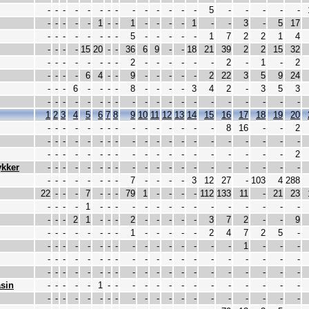
-
-
-
-
-
-
-
-
-
-
-
-
-
-
5
-
-
-
-
-
-
-
-
-
-
1
-
-
1
-
-
-
-
1
-
-
3
-
5
17
-
-
-
-
-
-
-
-
5
-
-
-
-
-
1
7
2
2
1
4
-
-
-
-
15
20
-
-
36
6
9
-
-
18
21
39
2
2
15
32
-
-
-
-
-
-
-
-
2
-
-
-
-
-
-
2
-
1
-
2
-
-
-
-
6
4
-
-
9
-
-
-
-
-
2
22
3
5
9
24
-
-
-
6
-
-
-
-
8
-
-
-
-
3
4
2
-
3
5
3
-
-
-
-
-
-
-
-
-
-
-
-
-
-
-
-
-
-
-
-
1
2
3
4
5
6
7
8
9
10
11
12
13
14
15
16
17
18
19
20
-
-
-
-
-
-
-
-
-
-
-
-
-
-
-
8
16
-
-
2
-
-
-
-
-
-
-
-
-
-
-
-
-
-
-
-
-
-
-
-
-
-
-
-
-
-
-
-
-
-
-
-
-
-
-
-
-
-
-
2
ykker
-
-
-
-
-
-
-
-
-
-
-
-
-
-
-
-
-
-
-
-
-
-
-
-
-
-
-
-
7
-
-
-
-
3
12
27
-
103
4
288
22
-
-
-
7
-
-
-
79
1
-
-
-
-
112
133
11
-
21
23
-
-
-
-
1
-
-
-
-
-
-
-
-
-
-
-
-
-
-
-
-
-
-
2
1
-
-
-
2
-
-
-
-
-
3
7
2
-
-
9
-
-
-
-
-
-
-
-
1
-
-
-
-
-
2
4
7
2
5
-
-
-
-
-
-
-
-
-
-
-
-
-
-
-
-
-
1
-
-
-
-
-
-
-
-
-
-
-
-
-
-
-
-
-
-
-
-
-
-
-
-
-
-
-
-
-
-
-
-
-
-
-
-
-
-
-
-
-
-
-
sin
-
-
-
-
-
1
-
-
-
-
-
-
-
-
-
-
-
-
-
-
-
-
-
-
-
-
-
-
-
-
-
-
-
-
-
-
-
-
-
-