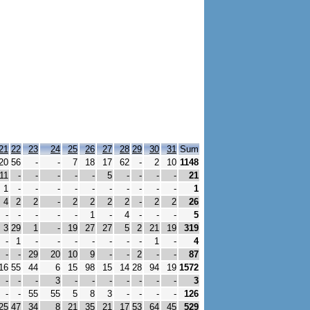
21
22
23
24
25
26
27
28
29
30
31
Sum
20
56
-
-
7
18
17
62
-
2
10
1148
11
-
-
-
-
-
5
-
-
-
-
21
1
-
-
-
-
-
-
-
-
-
-
1
4
2
2
-
2
2
2
2
-
2
2
26
-
-
-
-
-
1
-
4
-
-
-
5
3
29
1
-
19
27
27
5
2
21
19
319
-
1
-
-
-
-
-
-
-
1
-
4
-
-
29
20
10
9
-
-
2
-
-
87
16
55
44
6
15
98
15
14
28
94
19
1572
-
-
-
3
-
-
-
-
-
-
-
3
-
-
55
55
5
8
3
-
-
-
-
126
25
47
34
8
21
35
21
17
53
64
45
529