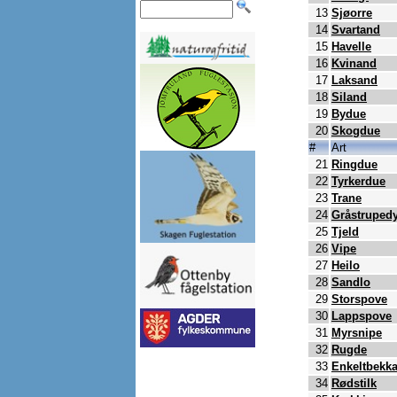
13
Sjøorre
14
Svartand
15
Havelle
16
Kvinand
17
Laksand
18
Siland
19
Bydue
20
Skogdue
#
Art
21
Ringdue
22
Tyrkerdue
23
Trane
24
Gråstruped
25
Tjeld
26
Vipe
27
Heilo
28
Sandlo
29
Storspove
30
Lappspove
31
Myrsnipe
32
Rugde
33
Enkeltbekka
34
Rødstilk