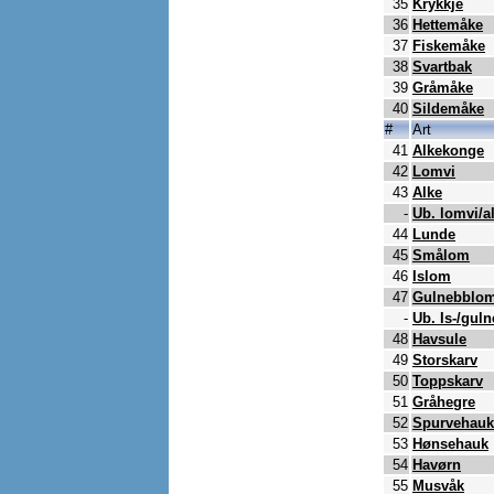
35
Krykkje
36
Hettemåke
37
Fiskemåke
38
Svartbak
39
Gråmåke
40
Sildemåke
#
Art
41
Alkekonge
42
Lomvi
43
Alke
-
Ub. lomvi/a
44
Lunde
45
Smålom
46
Islom
47
Gulnebblo
-
Ub. Is-/gul
48
Havsule
49
Storskarv
50
Toppskarv
51
Gråhegre
52
Spurvehauk
53
Hønsehauk
54
Havørn
55
Musvåk