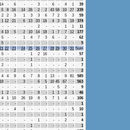
14
-
6
-
-
3
-
6
-
4
1
39
5
8
16
14
26
2
2
43
58
10
27
239
2
2
3
1
3
3
6
7
2
5
3
59
1
12
21
6
13
33
16
4
3
31
19
374
-
-
-
-
-
2
-
-
-
1
1
11
4
13
5
2
10
14
18
1
7
7
12
177
5
-
-
1
4
7
3
6
-
2
-
62
5
-
-
-
-
-
-
-
-
-
-
5
21
22
23
24
25
26
27
28
29
30
31
Sum
5
-
-
-
1
2
16
-
-
7
-
57
-
-
-
-
1
-
-
-
-
-
-
1
2
-
-
-
1
-
-
-
-
2
-
7
-
-
2
-
-
-
-
-
-
-
-
2
4
4
9
6
7
8
1
13
-
8
81
585
18
-
-
3
-
6
5
10
45
67
-
563
-
-
-
-
-
-
1
-
5
2
-
9
1
2
-
3
-
8
-
1
1
3
1
46
4
1
10
26
19
8
5
7
1
4
-
106
-
-
-
-
-
-
-
-
-
-
-
1
-
-
4
1
-
-
-
-
-
-
5
10
-
-
-
-
-
-
-
-
-
1
-
1
-
-
-
-
-
1
-
-
-
2
-
4
-
-
-
-
1
-
-
-
-
-
-
1