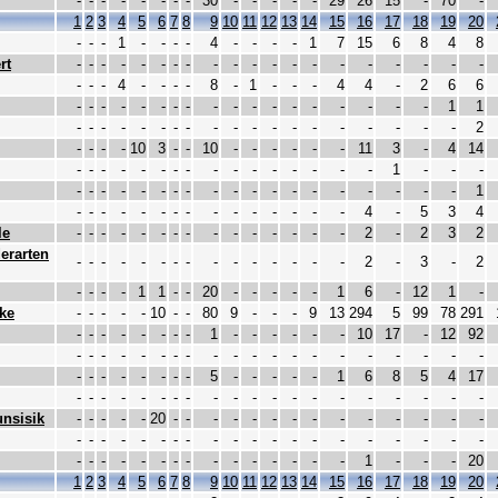
-
-
-
-
-
-
-
-
30
-
-
-
-
-
29
26
15
-
70
-
1
2
3
4
5
6
7
8
9
10
11
12
13
14
15
16
17
18
19
20
-
-
-
1
-
-
-
-
4
-
-
-
-
1
7
15
6
8
4
8
rt
-
-
-
-
-
-
-
-
-
-
-
-
-
-
-
-
-
-
-
-
-
-
-
4
-
-
-
-
8
-
1
-
-
-
4
4
-
2
6
6
-
-
-
-
-
-
-
-
-
-
-
-
-
-
-
-
-
-
1
1
-
-
-
-
-
-
-
-
-
-
-
-
-
-
-
-
-
-
-
2
-
-
-
-
10
3
-
-
10
-
-
-
-
-
-
11
3
-
4
14
-
-
-
-
-
-
-
-
-
-
-
-
-
-
-
-
1
-
-
-
-
-
-
-
-
-
-
-
-
-
-
-
-
-
-
-
-
-
-
1
-
-
-
-
-
-
-
-
-
-
-
-
-
-
-
4
-
5
3
4
le
-
-
-
-
-
-
-
-
-
-
-
-
-
-
-
2
-
2
3
2
derarten
-
-
-
-
-
-
-
-
-
-
-
-
-
-
-
2
-
3
-
2
-
-
-
-
1
1
-
-
20
-
-
-
-
-
1
6
-
12
1
-
ke
-
-
-
-
-
10
-
-
80
9
-
-
-
9
13
294
5
99
78
291
-
-
-
-
-
-
-
-
1
-
-
-
-
-
-
10
17
-
12
92
-
-
-
-
-
-
-
-
-
-
-
-
-
-
-
-
-
-
-
-
-
-
-
-
-
-
-
-
5
-
-
-
-
-
1
6
8
5
4
17
-
-
-
-
-
-
-
-
-
-
-
-
-
-
-
-
-
-
-
-
unsisik
-
-
-
-
-
20
-
-
-
-
-
-
-
-
-
-
-
-
-
-
-
-
-
-
-
-
-
-
-
-
-
-
-
-
-
-
-
-
-
-
-
-
-
-
-
-
-
-
-
-
-
-
-
-
-
1
-
-
-
20
1
2
3
4
5
6
7
8
9
10
11
12
13
14
15
16
17
18
19
20