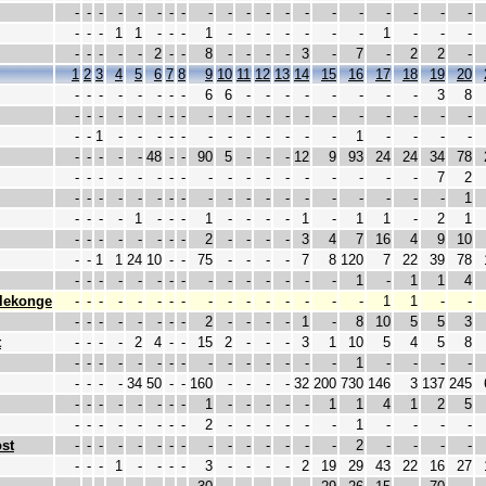
-
-
-
-
-
-
-
-
-
-
-
-
-
-
-
-
-
-
-
-
-
-
-
1
1
-
-
-
1
-
-
-
-
-
-
-
1
-
-
-
-
-
-
-
-
2
-
-
8
-
-
-
-
3
-
7
-
2
2
-
1
2
3
4
5
6
7
8
9
10
11
12
13
14
15
16
17
18
19
20
-
-
-
-
-
-
-
-
6
6
-
-
-
-
-
-
-
-
3
8
-
-
-
-
-
-
-
-
-
-
-
-
-
-
-
-
-
-
-
-
-
-
1
-
-
-
-
-
-
-
-
-
-
-
-
1
-
-
-
-
-
-
-
-
-
48
-
-
90
5
-
-
-
12
9
93
24
24
34
78
-
-
-
-
-
-
-
-
-
-
-
-
-
-
-
-
-
-
7
2
-
-
-
-
-
-
-
-
-
-
-
-
-
-
-
-
-
-
-
1
-
-
-
-
1
-
-
-
1
-
-
-
-
1
-
1
1
-
2
1
-
-
-
-
-
-
-
-
2
-
-
-
-
3
4
7
16
4
9
10
-
-
1
1
24
10
-
-
75
-
-
-
-
7
8
120
7
22
39
78
-
-
-
-
-
-
-
-
-
-
-
-
-
-
-
1
-
1
1
4
lekonge
-
-
-
-
-
-
-
-
-
-
-
-
-
-
-
-
1
1
-
-
-
-
-
-
-
-
-
-
2
-
-
-
-
1
-
8
10
5
5
3
t
-
-
-
-
2
4
-
-
15
2
-
-
-
3
1
10
5
4
5
8
-
-
-
-
-
-
-
-
-
-
-
-
-
-
-
1
-
-
-
-
-
-
-
-
34
50
-
-
160
-
-
-
-
32
200
730
146
3
137
245
-
-
-
-
-
-
-
-
1
-
-
-
-
-
1
1
4
1
2
5
-
-
-
-
-
-
-
-
2
-
-
-
-
-
-
1
-
-
-
-
st
-
-
-
-
-
-
-
-
-
-
-
-
-
-
-
2
-
-
-
-
-
-
-
1
-
-
-
-
3
-
-
-
-
2
19
29
43
22
16
27