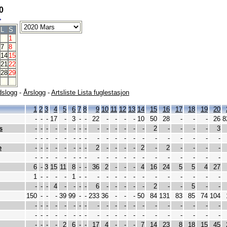
0
>
L
S
1
7
8
14
15
21
22
28
29
slogg
-
Årslogg
-
Artsliste Lista fuglestasjon
1
2
3
4
5
6
7
8
9
10
11
12
13
14
15
16
17
18
19
20
-
-
-
17
-
3
-
-
22
-
-
-
-
10
50
28
-
-
-
26
8
s
-
-
-
-
-
-
-
-
-
-
-
-
-
-
2
-
-
-
-
3
-
-
-
-
-
-
-
-
-
-
-
-
-
-
-
-
-
-
-
-
e
-
-
-
-
-
-
-
-
2
-
-
-
-
2
-
2
-
-
-
-
-
-
-
-
-
-
-
-
-
-
-
-
-
-
-
-
-
-
-
-
6
-
3
15
11
8
-
-
36
2
-
-
-
4
16
24
5
5
4
27
1
-
-
-
-
1
-
-
-
-
-
-
-
-
-
-
-
-
-
-
-
-
-
4
-
-
-
-
6
-
-
-
-
-
2
-
-
5
-
-
150
-
-
-
39
99
-
-
233
36
-
-
-
50
84
131
83
85
74
104
-
-
-
-
-
-
-
-
-
-
-
-
-
-
-
-
-
-
-
-
-
-
-
-
-
-
-
-
-
-
-
-
-
-
-
-
-
-
-
-
-
-
-
-
2
6
-
-
17
4
-
-
-
7
14
23
8
18
15
45