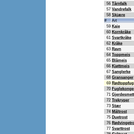
56
Tårnfalk
57
Vandrefalk
58
Skjære
#
Art
59
Kaie
60
Kornkråke
61
Svartkråke
62
Kråke
63
Ravn
64
Toppmeis
65
Blåmeis
66
Kjøttmeis
67
Sanglerke
68
Gransanger
69
Rødtoppfug
70
Fuglekonge
71
Gjerdesmet
72
Trekryper
73
Stær
74
Måltrost
75
Duetrost
76
Rødvingetro
77
Svarttrost