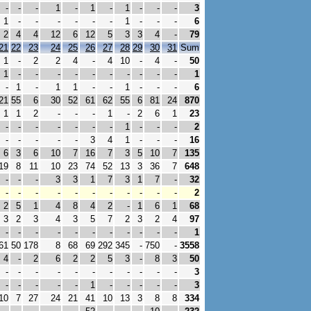
-
-
-
1
-
1
-
1
-
-
-
3
1
-
-
-
-
-
-
1
-
-
-
6
2
4
4
12
6
12
5
3
3
4
-
79
21
22
23
24
25
26
27
28
29
30
31
Sum
1
-
2
2
4
-
4
10
-
4
-
50
1
-
-
-
-
-
-
-
-
-
-
1
-
1
-
1
1
-
-
1
-
-
-
6
21
55
6
30
52
61
62
55
6
81
24
870
1
1
2
-
-
-
1
-
2
6
1
23
-
-
-
-
-
-
-
1
-
-
-
2
-
-
-
-
-
3
4
1
-
-
-
16
6
3
6
10
7
16
7
3
5
10
7
135
19
8
11
10
23
74
52
13
3
36
7
648
-
-
-
3
3
1
7
3
1
7
-
32
-
-
-
-
-
-
-
-
-
-
-
2
2
5
1
4
8
4
2
-
1
6
1
68
3
2
3
4
3
5
7
2
3
2
4
97
-
-
-
-
-
-
-
-
-
-
-
1
61
50
178
8
68
69
292
345
-
750
-
3558
4
-
2
6
2
2
5
3
-
8
3
50
-
-
-
-
-
-
-
-
-
-
-
3
-
-
-
-
-
1
-
-
-
-
-
3
10
7
27
24
21
41
10
13
3
8
8
334