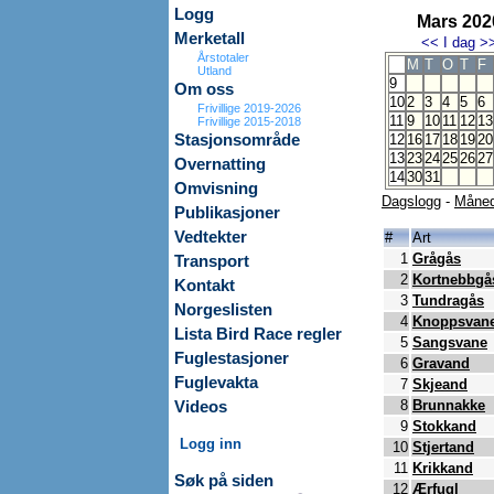
Logg
Mars 202
Merketall
<<
I dag
>
Årstotaler
M
T
O
T
F
Utland
9
Om oss
10
2
3
4
5
6
Frivillige 2019-2026
11
9
10
11
12
13
Frivillige 2015-2018
Stasjonsområde
12
16
17
18
19
20
13
23
24
25
26
27
Overnatting
14
30
31
Omvisning
Dagslogg
-
Måned
Publikasjoner
Vedtekter
#
Art
1
Grågås
Transport
2
Kortnebbgå
Kontakt
3
Tundragås
Norgeslisten
4
Knoppsvan
Lista Bird Race regler
5
Sangsvane
Fuglestasjoner
6
Gravand
Fuglevakta
7
Skjeand
8
Brunnakke
Videos
9
Stokkand
Logg inn
10
Stjertand
11
Krikkand
Søk på siden
12
Ærfugl