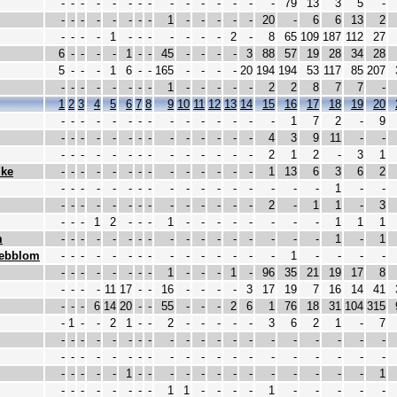
-
-
-
-
-
-
-
-
-
-
-
-
-
-
-
79
13
3
5
-
-
-
-
-
-
-
-
-
1
-
-
-
-
-
20
-
6
6
13
2
-
-
-
-
1
-
-
-
-
-
-
-
2
-
8
65
109
187
112
27
6
-
-
-
-
1
-
-
45
-
-
-
-
3
88
57
19
28
34
28
5
-
-
-
1
6
-
-
165
-
-
-
-
20
194
194
53
117
85
207
-
-
-
-
-
-
-
-
1
-
-
-
-
-
2
2
8
7
7
-
1
2
3
4
5
6
7
8
9
10
11
12
13
14
15
16
17
18
19
20
-
-
-
-
-
-
-
-
-
-
-
-
-
-
-
1
7
2
-
9
-
-
-
-
-
-
-
-
-
-
-
-
-
-
4
3
9
11
-
-
-
-
-
-
-
-
-
-
-
-
-
-
-
-
2
1
2
-
3
1
lke
-
-
-
-
-
-
-
-
-
-
-
-
-
-
1
13
6
3
6
2
-
-
-
-
-
-
-
-
-
-
-
-
-
-
-
-
-
1
-
-
-
-
-
-
-
-
-
-
-
-
-
-
-
-
2
-
1
1
-
3
-
-
-
1
2
-
-
-
1
-
-
-
-
-
-
-
-
1
1
1
m
-
-
-
-
-
-
-
-
-
-
-
-
-
-
-
-
-
1
-
1
nebblom
-
-
-
-
-
-
-
-
-
-
-
-
-
-
-
1
-
-
-
-
-
-
-
-
-
-
-
-
1
-
-
-
1
-
96
35
21
19
17
8
-
-
-
-
11
17
-
-
16
-
-
-
-
3
17
19
7
16
14
41
-
-
-
6
14
20
-
-
55
-
-
-
2
6
1
76
18
31
104
315
-
1
-
-
2
1
-
-
2
-
-
-
-
-
3
6
2
1
-
7
-
-
-
-
-
-
-
-
-
-
-
-
-
-
-
-
-
-
-
-
-
-
-
-
-
-
-
-
-
-
-
-
-
-
-
-
-
-
-
-
-
-
-
-
-
1
-
-
-
-
-
-
-
-
-
-
-
-
-
1
-
-
-
-
-
-
-
-
1
1
-
-
-
-
1
-
-
-
-
-