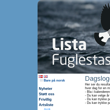
Dagslog
Bare på norsk
Her ser du result
hver dag for en 
Nyheter
- Bla i kalenderen
Støtt oss
- Du kan velge år
- Du kan trykke p
Frivillig
- Du kan trykke p
Artsliste
Avvik