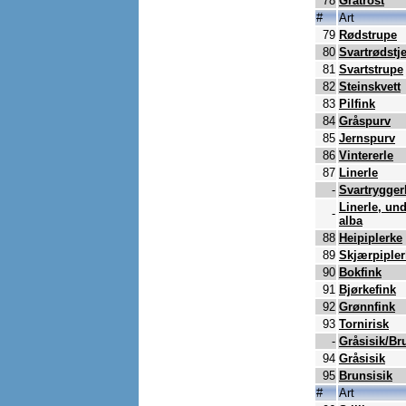
78
Gråtrost
#
Art
79
Rødstrupe
80
Svartrødstje
81
Svartstrupe
82
Steinskvett
83
Pilfink
84
Gråspurv
85
Jernspurv
86
Vintererle
87
Linerle
-
Svartrygger
Linerle, un
-
alba
88
Heipiplerke
89
Skjærpipler
90
Bokfink
91
Bjørkefink
92
Grønnfink
93
Tornirisk
-
Gråsisik/Br
94
Gråsisik
95
Brunsisik
#
Art