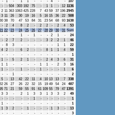
-
1
-
1
1
-
-
-
4
-
-
107
-
-
504
303
192
75
-
1
1
-
12
1136
2
11
363
1063
425
228
7
43
59
37
196
2945
3
11
26
30
19
16
5
16
15
36
22
508
30
38
70
47
53
84
31
23
54
68
93
1638
-
2
4
8
2
-
2
2
-
2
4
53
21
22
23
24
25
26
27
28
29
30
31
Sum
-
-
-
1
-
1
-
-
2
1
-
24
-
2
7
2
-
-
-
3
2
2
1
46
-
8
3
-
-
-
-
-
-
1
1
22
4
2
-
6
2
-
-
8
1
1
4
59
-
-
-
-
-
-
-
-
-
-
-
1
1
-
5
2
1
-
-
2
4
3
6
31
1
1
-
-
-
-
1
1
-
2
3
16
1
-
-
1
-
-
1
-
-
-
1
6
-
-
1
-
-
-
-
-
-
-
-
2
5
-
13
42
22
11
4
10
13
13
7
338
32
26
27
26
22
32
15
19
49
54
24
487
95
71
21
59
55
91
61
109
55
79
47
1391
3
3
-
2
1
3
3
1
3
3
2
49
-
-
-
-
-
1
-
-
-
-
-
1
1
-
-
-
-
-
-
-
-
-
-
1
1
3
2
-
1
-
-
-
1
3
-
13
-
-
-
-
-
-
-
-
-
-
-
3