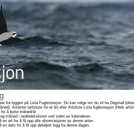
g
ater fra loggen på Lista Fuglestasjon. Du kan velge om du vil ha
Dagstall
(deta
måned),
Årslister
(artsliste for et år) eller
Artsliste Lista fuglestasjon
(Hele artsli
 for å bytte måned/år.
 og måned i nedtrekkslisten ved siden av kalenderen.
å en art for å få opp alle observasjoner av denne arten.
å en dato for å få opp detaljert logg fra denne dagen.