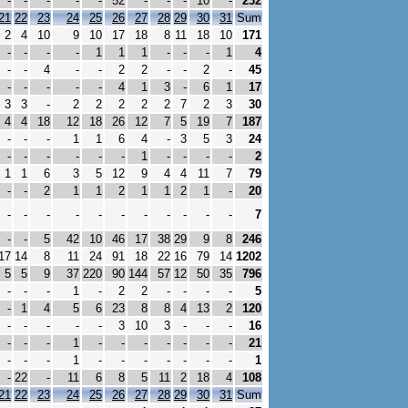
-
-
-
-
-
52
-
-
-
10
-
232
21
22
23
24
25
26
27
28
29
30
31
Sum
2
4
10
9
10
17
18
8
11
18
10
171
-
-
-
-
1
1
1
-
-
-
1
4
-
-
4
-
-
2
2
-
-
2
-
45
-
-
-
-
-
4
1
3
-
6
1
17
3
3
-
2
2
2
2
2
7
2
3
30
4
4
18
12
18
26
12
7
5
19
7
187
-
-
-
1
1
6
4
-
3
5
3
24
-
-
-
-
-
-
1
-
-
-
-
2
1
1
6
3
5
12
9
4
4
11
7
79
-
-
2
1
1
2
1
1
2
1
-
20
-
-
-
-
-
-
-
-
-
-
-
7
-
-
5
42
10
46
17
38
29
9
8
246
17
14
8
11
24
91
18
22
16
79
14
1202
5
5
9
37
220
90
144
57
12
50
35
796
-
-
-
1
-
2
2
-
-
-
-
5
-
1
4
5
6
23
8
8
4
13
2
120
-
-
-
-
-
3
10
3
-
-
-
16
-
-
-
1
-
-
-
-
-
-
-
21
-
-
-
1
-
-
-
-
-
-
-
1
-
22
-
11
6
8
5
11
2
18
4
108
21
22
23
24
25
26
27
28
29
30
31
Sum