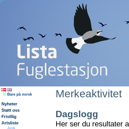
Merkeaktivitet
Bare på norsk
Nyheter
Støtt oss
Dagslogg
Frivillig
Her ser du resultater 
Artsliste
Avvik