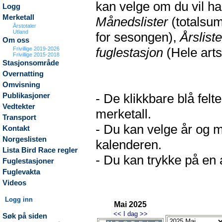
kan velge om du vil h
Logg
Merketall
Månedslister
(totalsum
Årstotaler
Utland
for sesongen),
Årsliste
Om oss
fuglestasjon
(Hele arts
Frivillige 2019-2026
Frivillige 2015-2018
Stasjonsområde
Overnatting
Omvisning
- De klikkbare blå fel
Publikasjoner
Vedtekter
merketall.
Transport
- Du kan velge år og m
Kontakt
Norgeslisten
kalenderen.
Lista Bird Race regler
- Du kan trykke på en a
Fuglestasjoner
Fuglevakta
Videos
Logg inn
Mai 2025
<<
I dag
>>
Søk på siden