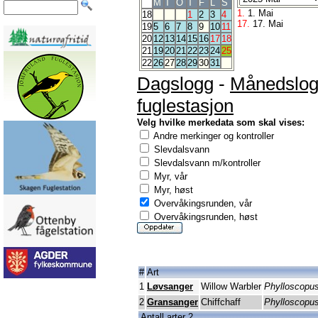
M
T
O
T
F
L
S
1.
1. Mai
18
1
2
3
4
17.
17. Mai
19
5
6
7
8
9
10
11
20
12
13
14
15
16
17
18
21
19
20
21
22
23
24
25
22
26
27
28
29
30
31
Dagslogg
-
Månedslo
fuglestasjon
Velg hvilke merkedata som skal vises:
Andre merkinger og kontroller
Slevdalsvann
Slevdalsvann m/kontroller
Myr, vår
Myr, høst
Overvåkingsrunden, vår
Overvåkingsrunden, høst
#
Art
1
Løvsanger
Willow Warbler
Phylloscopus
2
Gransanger
Chiffchaff
Phylloscopus
Antall arter 2