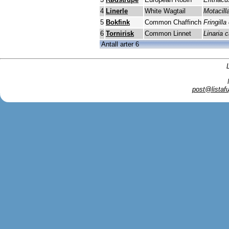
4
Linerle
White Wagtail
Motacill
5
Bokfink
Common Chaffinch
Fringilla
6
Tornirisk
Common Linnet
Linaria 
Antall arter 6
post@listafu