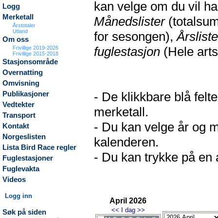
kan velge om du vil h
Logg
Merketall
Månedslister
(totalsum
Årstotaler
Utland
for sesongen),
Årsliste
Om oss
fuglestasjon
(Hele arts
Frivillige 2019-2026
Frivillige 2015-2018
Stasjonsområde
Overnatting
Omvisning
- De klikkbare blå fel
Publikasjoner
Vedtekter
merketall.
Transport
- Du kan velge år og m
Kontakt
Norgeslisten
kalenderen.
Lista Bird Race regler
- Du kan trykke på en a
Fuglestasjoner
Fuglevakta
Videos
Logg inn
April 2026
<<
I dag
>>
Søk på siden