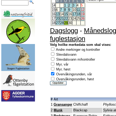
M
T
O
T
F
L
S
14
1
2
3
4
5
15
6
7
8
9
10
11
12
16
13
14
15
16
17
18
19
17
20
21
22
23
24
25
26
18
27
28
29
30
Dagslogg
-
Månedslo
fuglestasjon
Velg hvilke merkedata som skal vises:
Andre merkinger og kontroller
Slevdalsvann
Slevdalsvann m/kontroller
Myr, vår
Myr, høst
Overvåkingsrunden, vår
Overvåkingsrunden, høst
#
Art
1
Gransanger
Chiffchaff
Phyllosc
2
Munk
Blackcap
Sylvia at
3
Rødstrupe
European Robin
Erithacu