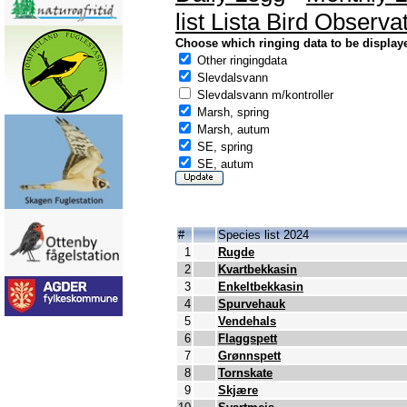
list Lista Bird Observa
Choose which ringing data to be display
Other ringingdata
Slevdalsvann
Slevdalsvann m/kontroller
Marsh, spring
Marsh, autum
SE, spring
SE, autum
#
Species list 2024
1
Rugde
2
Kvartbekkasin
3
Enkeltbekkasin
4
Spurvehauk
5
Vendehals
6
Flaggspett
7
Grønnspett
8
Tornskate
9
Skjære