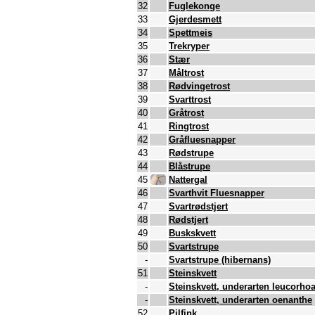
32
Fuglekonge
33
Gjerdesmett
34
Spettmeis
35
Trekryper
36
Stær
37
Måltrost
38
Rødvingetrost
39
Svarttrost
40
Gråtrost
41
Ringtrost
42
Gråfluesnapper
43
Rødstrupe
44
Blåstrupe
45
Nattergal
46
Svarthvit Fluesnapper
47
Svartrødstjert
48
Rødstjert
49
Buskskvett
50
Svartstrupe
-
Svartstrupe (hibernans)
51
Steinskvett
-
Steinskvett, underarten leucorho
-
Steinskvett, underarten oenanthe
52
Pilfink