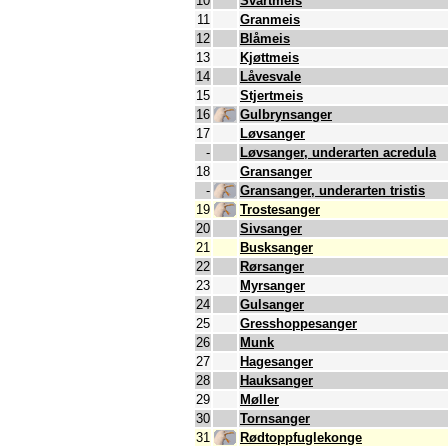
10
Svartmeis
11
Granmeis
12
Blåmeis
13
Kjøttmeis
14
Låvesvale
15
Stjertmeis
16
Gulbrynsanger
17
Løvsanger
-
Løvsanger, underarten acredula
18
Gransanger
-
Gransanger, underarten tristis
19
Trostesanger
20
Sivsanger
21
Busksanger
22
Rørsanger
23
Myrsanger
24
Gulsanger
25
Gresshoppesanger
26
Munk
27
Hagesanger
28
Hauksanger
29
Møller
30
Tornsanger
31
Rødtoppfuglekonge