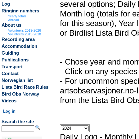
several options; Daily 
Log
Ringing numbers
Month log (totals for 
Yearly totals
Abroad
for this season), Year 
About us
or Birdlist Lista Bird O
Volunteers 2019-2026
Volunteers 2015-2018
Recording area
Accommodation
Guiding
- Chose year and month 
Publications
Transport
- Click on any species 
Contact
- For uncommon specie
Norwegian list
Lista Bird Race Rules
artsobservasjoner.no-lo
Bird Obs Norway
from the Lista Bird Ob
Videos
Log in
Search the site
Daily Logg
-
Monthly 