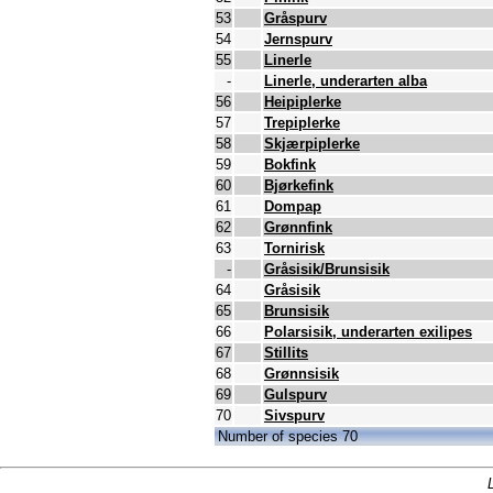
53
Gråspurv
54
Jernspurv
55
Linerle
-
Linerle, underarten alba
56
Heipiplerke
57
Trepiplerke
58
Skjærpiplerke
59
Bokfink
60
Bjørkefink
61
Dompap
62
Grønnfink
63
Tornirisk
-
Gråsisik/Brunsisik
64
Gråsisik
65
Brunsisik
66
Polarsisik, underarten exilipes
67
Stillits
68
Grønnsisik
69
Gulspurv
70
Sivspurv
Number of species 70