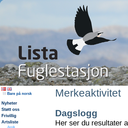
Merkeaktivitet
Bare på norsk
Nyheter
Støtt oss
Dagslogg
Frivillig
Her ser du resultater 
Artsliste
Avvik