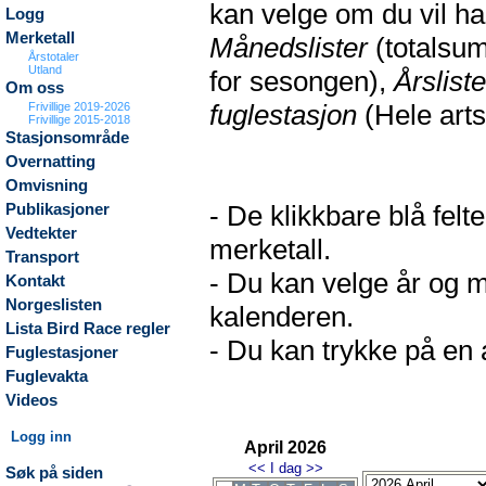
kan velge om du vil h
Logg
Merketall
Månedslister
(totalsum
Årstotaler
Utland
for sesongen),
Årsliste
Om oss
fuglestasjon
(Hele arts
Frivillige 2019-2026
Frivillige 2015-2018
Stasjonsområde
Overnatting
Omvisning
- De klikkbare blå fel
Publikasjoner
Vedtekter
merketall.
Transport
- Du kan velge år og m
Kontakt
Norgeslisten
kalenderen.
Lista Bird Race regler
- Du kan trykke på en a
Fuglestasjoner
Fuglevakta
Videos
Logg inn
April 2026
<<
I dag
>>
Søk på siden