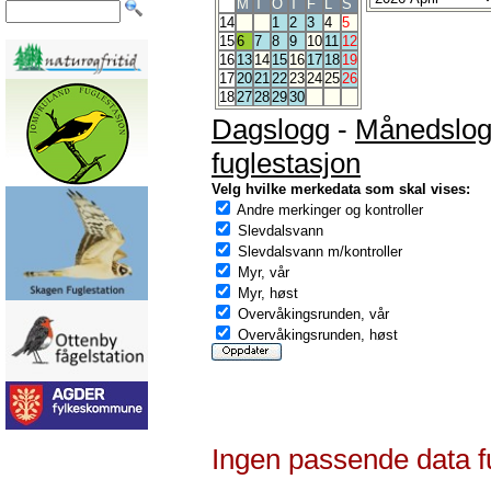
M
T
O
T
F
L
S
14
1
2
3
4
5
15
6
7
8
9
10
11
12
16
13
14
15
16
17
18
19
17
20
21
22
23
24
25
26
18
27
28
29
30
Dagslogg
-
Månedslo
fuglestasjon
Velg hvilke merkedata som skal vises:
Andre merkinger og kontroller
Slevdalsvann
Slevdalsvann m/kontroller
Myr, vår
Myr, høst
Overvåkingsrunden, vår
Overvåkingsrunden, høst
Ingen passende data f