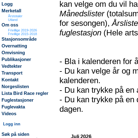
kan velge om du vil h
Logg
Merketall
Månedslister
(totalsum
Årstotaler
Utland
for sesongen),
Årsliste
Om oss
fuglestasjon
(Hele arts
Frivillige 2019-2026
Frivillige 2015-2018
Stasjonsområde
Overnatting
Omvisning
- Bla i kalenderen for 
Publikasjoner
Vedtekter
- Du kan velge år og m
Transport
kalenderen.
Kontakt
Norgeslisten
- Du kan trykke på en a
Lista Bird Race regler
- Du kan trykke på en d
Fuglestasjoner
Fuglevakta
dagen.
Videos
Logg inn
Søk på siden
Juli 2026