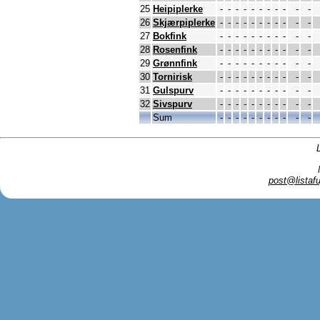
25
Heipiplerke
-
-
-
-
-
-
-
-
-
-
-
26
Skjærpiplerke
-
-
-
-
-
-
-
-
-
-
-
27
Bokfink
-
-
-
-
-
-
-
-
-
-
-
28
Rosenfink
-
-
-
-
-
-
-
-
-
-
-
29
Grønnfink
-
-
-
-
-
-
-
-
-
-
-
30
Tornirisk
-
-
-
-
-
-
-
-
-
-
-
31
Gulspurv
-
-
-
-
-
-
-
-
-
-
-
32
Sivspurv
-
-
-
-
-
-
-
-
-
-
-
Sum
-
-
-
-
-
-
-
-
-
-
-
post@listafu