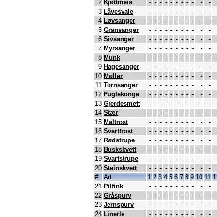
2
Kjøttmeis
-
-
-
-
-
-
-
-
-
-
-
3
Låvesvale
-
-
-
-
-
-
-
-
-
-
-
4
Løvsanger
-
-
-
-
-
-
-
-
-
-
-
5
Gransanger
-
-
-
-
-
-
-
-
-
-
-
6
Sivsanger
-
-
-
-
-
-
-
-
-
-
-
7
Myrsanger
-
-
-
-
-
-
-
-
-
-
-
8
Munk
-
-
-
-
-
-
-
-
-
-
-
9
Hagesanger
-
-
-
-
-
-
-
-
-
-
-
10
Møller
-
-
-
-
-
-
-
-
-
-
-
11
Tornsanger
-
-
-
-
-
-
-
-
-
-
-
12
Fuglekonge
-
-
-
-
-
-
-
-
-
-
-
13
Gjerdesmett
-
-
-
-
-
-
-
-
-
-
-
14
Stær
-
-
-
-
-
-
-
-
-
-
-
15
Måltrost
-
-
-
-
-
-
-
-
-
-
-
16
Svarttrost
-
-
-
-
-
-
-
-
-
-
-
17
Rødstrupe
-
-
-
-
-
-
-
-
-
-
-
18
Buskskvett
-
-
-
-
-
-
-
-
-
-
-
19
Svartstrupe
-
-
-
-
-
-
-
-
-
-
-
20
Steinskvett
-
-
-
-
-
-
-
-
-
-
-
#
Art
1
2
3
4
5
6
7
8
9
10
11
1
21
Pilfink
-
-
-
-
-
-
-
-
-
-
-
22
Gråspurv
-
-
-
-
-
-
-
-
-
-
-
23
Jernspurv
-
-
-
-
-
-
-
-
-
-
-
24
Linerle
-
-
-
-
-
-
-
-
-
-
-