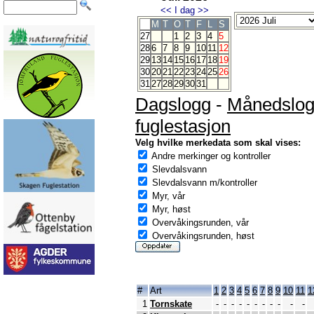
<<
I dag
>>
M
T
O
T
F
L
S
27
1
2
3
4
5
28
6
7
8
9
10
11
12
29
13
14
15
16
17
18
19
30
20
21
22
23
24
25
26
31
27
28
29
30
31
Dagslogg
-
Månedslo
fuglestasjon
Velg hvilke merkedata som skal vises:
Andre merkinger og kontroller
Slevdalsvann
Slevdalsvann m/kontroller
Myr, vår
Myr, høst
Overvåkingsrunden, vår
Overvåkingsrunden, høst
#
Art
1
2
3
4
5
6
7
8
9
10
11
1
1
Tornskate
-
-
-
-
-
-
-
-
-
-
-