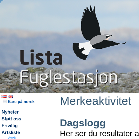
Merkeaktivitet
Bare på norsk
Nyheter
Støtt oss
Dagslogg
Frivillig
Her ser du resultater 
Artsliste
Avvik