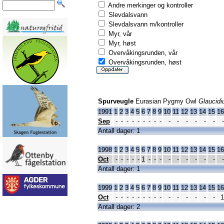
Andre merkinger og kontroller
Slevdalsvann
Slevdalsvann m/kontroller
Myr, vår
Myr, høst
Overvåkingsrunden, vår
Overvåkingsrunden, høst
Spurveugle
Eurasian Pygmy Owl
Glaucid
1991
1
2
3
4
5
6
7
8
9
10
11
12
13
14
15
16
Sep
-
-
-
-
-
-
-
-
-
-
-
-
-
-
-
-
Antall dager: 1
1998
1
2
3
4
5
6
7
8
9
10
11
12
13
14
15
16
Oct
-
-
-
-
-
1
-
-
-
-
-
-
-
-
-
-
Antall dager: 1
1999
1
2
3
4
5
6
7
8
9
10
11
12
13
14
15
16
Oct
-
-
-
-
-
-
-
-
-
-
-
-
-
-
-
1
Antall dager: 2