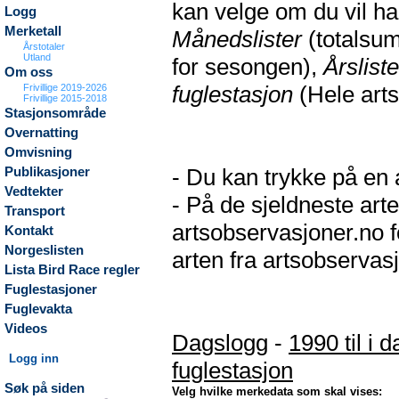
kan velge om du vil h
Logg
Merketall
Månedslister
(totalsum
Årstotaler
Utland
for sesongen),
Årsliste
Om oss
fuglestasjon
(Hele arts
Frivillige 2019-2026
Frivillige 2015-2018
Stasjonsområde
Overnatting
Omvisning
- Du kan trykke på en a
Publikasjoner
Vedtekter
- På de sjeldneste arte
Transport
artsobservasjoner.no f
Kontakt
Norgeslisten
arten fra artsobservasj
Lista Bird Race regler
Fuglestasjoner
Fuglevakta
Videos
Dagslogg
-
1990 til i d
Logg inn
fuglestasjon
Søk på siden
Velg hvilke merkedata som skal vises: