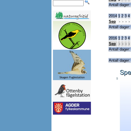
Antall dager:
2014
1
2
3
4
Sep
-
-
-
-
Antall dager:
2016
1
2
3
4
Sep
-
-
-
-
Antall dager:
Antall dager: