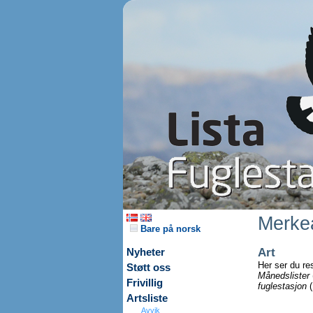
Merkea
Bare på norsk
Art
Nyheter
Her ser du re
Støtt oss
Månedslister
Frivillig
fuglestasjon
(
Artsliste
Avvik