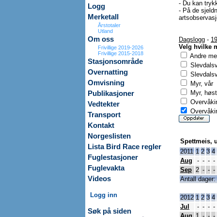
- Du kan trykk
Logg
- På de sjeldn
Merketall
artsobservasjo
Årstotaler
Utland
Om oss
Dagslogg
-
19
Velg hvilke 
Frivillige 2019-2026
Frivillige 2015-2018
Andre mer
Stasjonsområde
Slevdals
Overnatting
Slevdalsv
Omvisning
Myr, vår
Myr, høst
Publikasjoner
Overvåkin
Vedtekter
Overvåkin
Transport
Kontakt
Norgeslisten
Spettmeis, 
Lista Bird Race regler
2011
1
2
3
4
Fuglestasjoner
Aug
-
-
-
-
Fuglevakta
Sep
2
-
-
-
Videos
Antall dager:
Logg inn
2012
1
2
3
4
Jul
-
-
-
-
Søk på siden
Aug
1
-
-
-