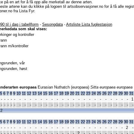
e på en art for å få opp alle merketall av denne arten.
este artene kan du klikke på logoen til artsobservasjoner.no for å få alle regi
ner.no fra Lista Fyr.
90 til i dag i tabellform
-
Sesongdata
-
Artsliste Lista fuglestasjon
merkedata som skal vises:
kinger og kontroller
vann
ann m/kontroller
gsrunden, vår
gsrunden, høst
underarten europaea
Eurasian Nuthatch (europaea)
Sitta europaea europaea
5
6
7
8
9
10
11
12
13
14
15
16
17
18
19
20
21
22
23
24
25
26
27
28
29
30
31
-
-
-
-
-
-
-
-
-
-
-
-
-
-
-
-
-
-
-
-
-
-
-
-
-
-
1
-
-
-
-
-
-
-
-
-
-
-
-
-
-
-
-
-
-
-
-
-
-
-
-
-
-
-
 2
5
6
7
8
9
10
11
12
13
14
15
16
17
18
19
20
21
22
23
24
25
26
27
28
29
30
31
-
-
-
-
-
-
-
-
-
-
-
-
-
-
-
-
-
-
-
-
-
-
-
-
-
2
-
-
-
-
-
-
-
-
-
-
-
-
-
-
-
-
-
2
-
-
-
-
-
-
-
-
-
-