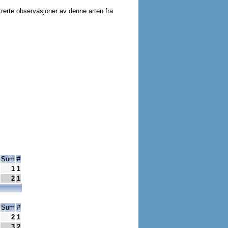
strerte observasjoner av denne arten fra
Sum
#
1
1
2
1
Sum
#
2
1
3
2