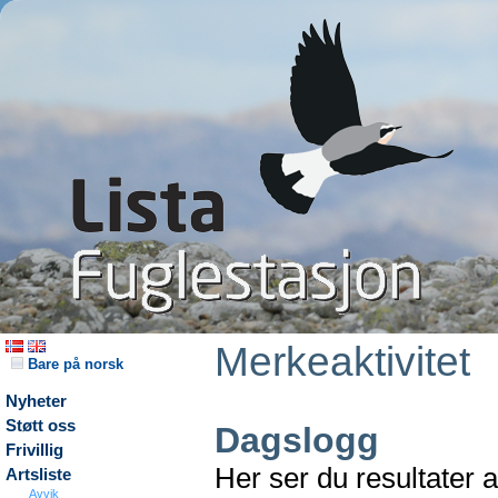
Merkeaktivitet
Bare på norsk
Nyheter
Støtt oss
Dagslogg
Frivillig
Her ser du resultater 
Artsliste
Avvik