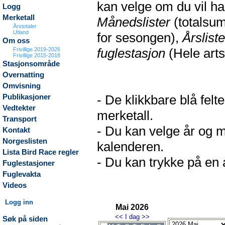
kan velge om du vil h
Logg
Merketall
Månedslister
(totalsum
Årstotaler
Utland
for sesongen),
Årsliste
Om oss
fuglestasjon
(Hele arts
Frivillige 2019-2026
Frivillige 2015-2018
Stasjonsområde
Overnatting
Omvisning
- De klikkbare blå fel
Publikasjoner
Vedtekter
merketall.
Transport
- Du kan velge år og m
Kontakt
Norgeslisten
kalenderen.
Lista Bird Race regler
- Du kan trykke på en a
Fuglestasjoner
Fuglevakta
Videos
Logg inn
Mai 2026
<<
I dag
>>
Søk på siden