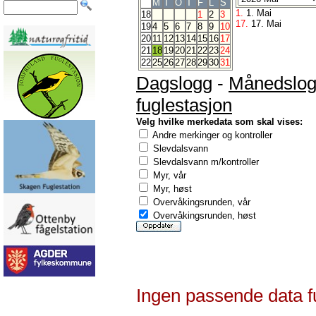
M
T
O
T
F
L
S
1.
1. Mai
18
1
2
3
17.
17. Mai
19
4
5
6
7
8
9
10
20
11
12
13
14
15
16
17
21
18
19
20
21
22
23
24
22
25
26
27
28
29
30
31
Dagslogg
-
Månedslo
fuglestasjon
Velg hvilke merkedata som skal vises:
Andre merkinger og kontroller
Slevdalsvann
Slevdalsvann m/kontroller
Myr, vår
Myr, høst
Overvåkingsrunden, vår
Overvåkingsrunden, høst
Ingen passende data f