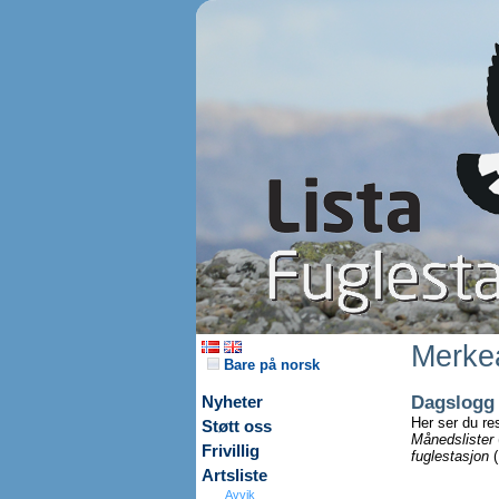
Merkea
Bare på norsk
Dagslogg
Nyheter
Her ser du re
Støtt oss
Månedslister
Frivillig
fuglestasjon
(
Artsliste
Avvik