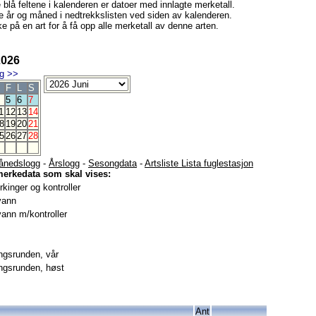
e blå feltene i kalenderen er datoer med innlagte merketall.
e år og måned i nedtrekkslisten ved siden av kalenderen.
e på en art for å få opp alle merketall av denne arten.
2026
g
>>
F
L
S
5
6
7
1
12
13
14
8
19
20
21
5
26
27
28
ånedslogg
-
Årslogg
-
Sesongdata
-
Artsliste Lista fuglestasjon
merkedata som skal vises:
kinger og kontroller
vann
ann m/kontroller
gsrunden, vår
gsrunden, høst
Ant