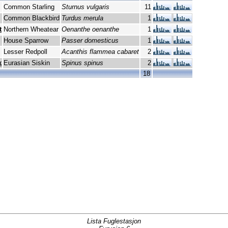
Common Starling
Sturnus vulgaris
11
Common Blackbird
Turdus merula
1
t
Northern Wheatear
Oenanthe oenanthe
1
House Sparrow
Passer domesticus
1
Lesser Redpoll
Acanthis flammea cabaret
2
k
Eurasian Siskin
Spinus spinus
2
18
Lista Fuglestasjon