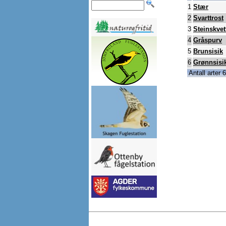
1
Stær
2
Svarttrost
3
Steinskvet
4
Gråspurv
5
Brunsisik
6
Grønnsisi
Antall arter 6