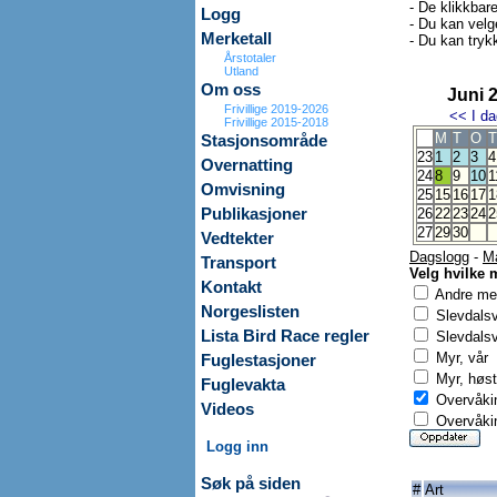
- De klikkbar
Logg
- Du kan velg
Merketall
- Du kan trykk
Årstotaler
Utland
Om oss
Juni 
Frivillige 2019-2026
<<
I da
Frivillige 2015-2018
M
T
O
T
Stasjonsområde
23
1
2
3
4
Overnatting
24
8
9
10
1
Omvisning
25
15
16
17
1
Publikasjoner
26
22
23
24
2
27
29
30
Vedtekter
Dagslogg
-
M
Transport
Velg hvilke 
Kontakt
Andre mer
Norgeslisten
Slevdals
Lista Bird Race regler
Slevdalsv
Myr, vår
Fuglestasjoner
Myr, høst
Fuglevakta
Overvåkin
Videos
Overvåkin
Logg inn
Søk på siden
#
Art