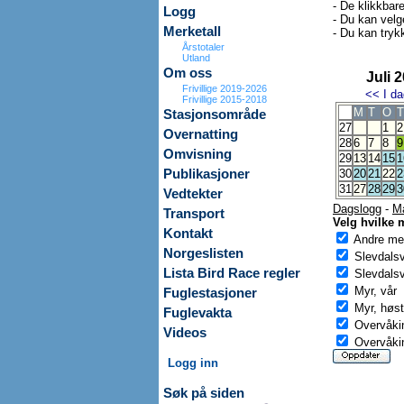
- De klikkbar
Logg
- Du kan velg
Merketall
- Du kan trykk
Årstotaler
Utland
Om oss
Juli 
Frivillige 2019-2026
<<
I da
Frivillige 2015-2018
M
T
O
T
Stasjonsområde
27
1
2
Overnatting
28
6
7
8
9
Omvisning
29
13
14
15
1
Publikasjoner
30
20
21
22
2
31
27
28
29
3
Vedtekter
Dagslogg
-
M
Transport
Velg hvilke 
Kontakt
Andre mer
Norgeslisten
Slevdals
Lista Bird Race regler
Slevdalsv
Myr, vår
Fuglestasjoner
Myr, høst
Fuglevakta
Overvåkin
Videos
Overvåkin
Logg inn
Søk på siden