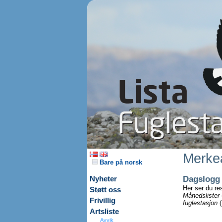
Merkea
Bare på norsk
Dagslogg
Nyheter
Her ser du re
Støtt oss
Månedslister
Frivillig
fuglestasjon
(
Artsliste
Avvik