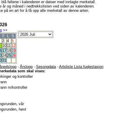
e blå feltene i kalenderen er datoer med innlagte merketall.
e år og måned i nedtrekkslisten ved siden av kalenderen.
e på en art for å få opp alle merketall av denne arten.
2026
g
>>
F
L
S
3
4
5
10
11
12
6
17
18
19
3
24
25
26
0
31
ånedslogg
-
Årslogg
-
Sesongdata
-
Artsliste Lista fuglestasjon
merkedata som skal vises:
kinger og kontroller
vann
ann m/kontroller
gsrunden, vår
gsrunden, høst