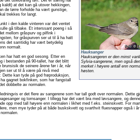
e det usedvanlig tørt. Det er særlig når
og kaldt) at det kan gå utover hekkingen,
n de tørre forholde ha vært gunstige,
kal trekkes for langt.
kt i den kalde vinteren var det ventet
skulle gå tilbake. Et interssant poeng i så
det mellom gråspurv og pilfink i
gsten, for gråspurven ser ut til å ha hatt
ens det samtidig har vært betydelig
 enn normalt.
Hauksanger
en har hatt en god sesong. Etter en
Hauksangeren er den minst vanl
i bestanden på 90-tallet, har det blitt
Sylvia-sangerene, men også den
 brunsisik de seinere årene før i år, når
merket i høyere antall enn norm
gjen ser ut til å være på nivå med
høsten.
år. Dette kan tyde på god frøproduksjon,
ha gagnet bokfinken, som har fangstall
det dobbelte av normalen.
edningvis er det flere av sangerene som har tall godt over normalen. Dette gje
agesanger og tornsanger. I tillegg har det vært bra med løvsangere, og denne
ende opp med tall høyere enn normalen i likhet med f.eks. steinskvett. For man
udere, men mye tyder på at både buskskvett og svarthvit fluesnapper også i år
 normalen.