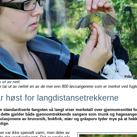
 ut av nett
 tar ut av nettet en av de mer enn 800 løvsangerene som er merket ved fugle
r høst for langdistansetrekkerne
n standardiserte fangsten så langt viser merketall over gjennomsnittet for 
n dette gjelder både gjennomtrekkende sangere som munk og hagesanger 
ulasjonene av brunsisik, bokfink, stær og gråspurv tyder mye på at hek
tige.
r var ikke spesielt varm, men deler av