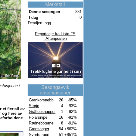
Merketall
Denne sesongen
331
I dag
0
Detaljert logg
Reportasje fra Lista FS
i Aftenposten
stasjonen i
Sesongavvik
observasjoner
Grankorsnebb
26
-95%
Storjo
4
-93%
et flertall av
Gråfluesnapper
1
-92%
og flere av
Polarsnipe
16
-91%
keforholdene
Rødnebbterne
8
-91%
Gransanger
54
+862%
Svartstrupe
51
+851%