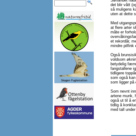
Sørlandet hadd
det blir vått (
så muligens ka
uten at dette s
Med utgangspun
at flere arter 
måte er forhol
overvåkingsfan
et rekordår, m
mindre pilfink
Også brunsisik
voldsom økning 
betydelig færre
fangstallene i
tidligere topp
som også kan 
som ligger på 
Som nevnt innl
artene munk, h
også ut til å 
tidlig å konkl
med tall under