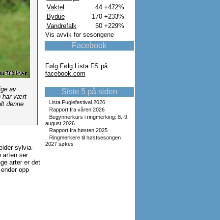
Vaktel
44
+472%
Bydue
170
+233%
Vandrefalk
50
+229%
Vis avvik for sesongene
Facebook
Følg Følg Lista FS på
facebook.com
ige av
Siste 5 på siden
 har vært
Lista Fuglefestival 2026
alt denne
Rapport fra våren 2026
Begynnerkurs i ringmerking: 8.-9.
august 2026
Rapport fra høsten 2025
Ringmerkere til høstsesongen
2027 søkes
lder sylvia-
 arten ser
ge arter er det
 ender opp