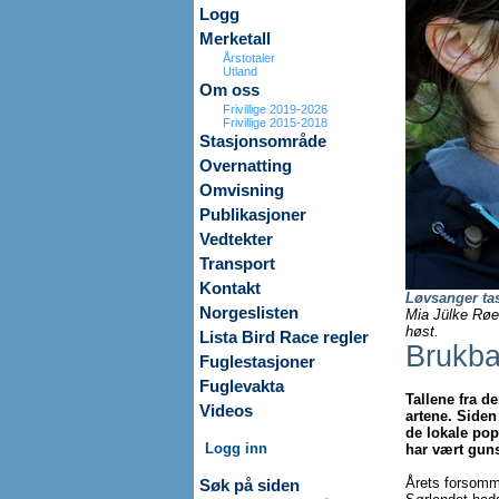
Logg
Merketall
Årstotaler
Utland
Om oss
Frivillige 2019-2026
Frivillige 2015-2018
Stasjonsområde
Overnatting
Omvisning
Publikasjoner
Vedtekter
Transport
Kontakt
Løvsanger tas
Norgeslisten
Mia Jülke Røer
høst.
Lista Bird Race regler
Brukba
Fuglestasjoner
Fuglevakta
Tallene fra de
Videos
artene. Side
de lokale pop
Logg inn
har vært guns
Årets forsomme
Søk på siden