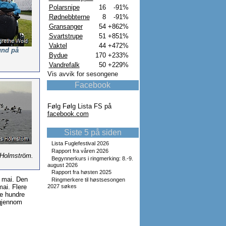
Polarsnipe
16
-91%
Rødnebbterne
8
-91%
Gransanger
54
+862%
Svartstrupe
51
+851%
Vaktel
44
+472%
und på
Bydue
170
+233%
Vandrefalk
50
+229%
Vis avvik for sesongene
Facebook
Følg Følg Lista FS på
facebook.com
Siste 5 på siden
Lista Fuglefestival 2026
Rapport fra våren 2026
s Holmström.
Begynnerkurs i ringmerking: 8.-9.
august 2026
Rapport fra høsten 2025
v mai. Den
Ringmerkere til høstsesongen
mai. Flere
2027 søkes
re hundre
 gjennom