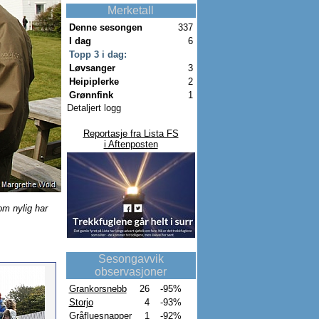
Merketall
Denne sesongen
337
I dag
6
Topp 3 i dag:
Løvsanger
3
Heipiplerke
2
Grønnfink
1
Detaljert logg
Reportasje fra Lista FS
i Aftenposten
om nylig har
Sesongavvik
observasjoner
Grankorsnebb
26
-95%
Storjo
4
-93%
Gråfluesnapper
1
-92%