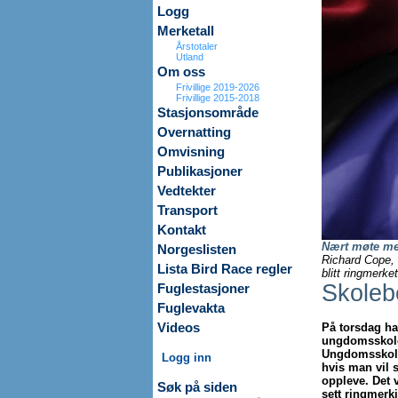
Logg
Merketall
Årstotaler
Utland
Om oss
Frivillige 2019-2026
Frivillige 2015-2018
Stasjonsområde
Overnatting
Omvisning
Publikasjoner
Vedtekter
Transport
Kontakt
Nært møte me
Norgeslisten
Richard Cope, 
Lista Bird Race regler
blitt ringmerket
Skoleb
Fuglestasjoner
Fuglevakta
Videos
På torsdag ha
ungdomsskolee
Ungdomsskole.
Logg inn
hvis man vil s
oppleve. Det va
Søk på siden
sett ringmerk