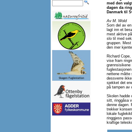
med den valgt
dagen da ringg
Danmark til S
Av M. Wold
Som del av en
lagt inn et be
mest aktive på
slo til med sek
gruppen. Mest
den mer kjente
Richard Cope, 
vise fram ring
grønnsisikene s
fuglestasjonen
nettene måtte 
dessverre ikke
sjekket det ene
på tampen av d
Skolen hadde o
sitt, ringgåsa v
denne dagen. R
trekker konsent
lokale fuglekik
ringgjess pass
kraftige telesk