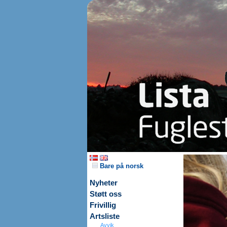
Bare på norsk
Nyheter
Støtt oss
Frivillig
Artsliste
Avvik