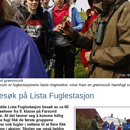
d grønnsisik
som er fuglestasjonens faste ringmerker, viser fram en grønnsisik hannfugl s
.
esøk på Lista Fuglestasjon
dde Lista Fuglestasjon besøk av ca 60
lever fra 9. klasse på Farsund
 At det lønner seg å komme tidlig
e fugl fikk de første gruppene
r nok fugler i nettene til at flere fikk
ing i aksjon. Skolen var også heldig