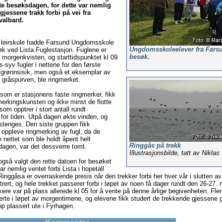
e besøksdagen, for dette var nemlig
jessene trakk forbi på vei fra
valbard.
 leirskole hadde Farsund Ungdomsskole
Ungdomsskoleelever fra Fars
søk ved Lista Fuglestasjon. Fuglene er
besøk.
 morgenkvisten, og starttidspunktet kl 09
s-syv fugler i nettene for den første
 grønnsisik, men også et eksemplar av
 gråspurven, ble ringmerket.
som er stasjonens faste ringmerker, fikk
merkingskunsten og ikke minst de flotte
om opptrer i stort antall rundt
 for tiden. Utpå dagen økte vinden, og
stenges. Den siste gruppen fikk
 oppleve ringmerking av fugl, da de
 nettet som ble holdt åpent helt
Ringgås på trekk
agen, var det dessverre tomt.
Illustrasjonsbilde, tatt av Nikla
gså valgt den rette datoen for besøket
ar nemlig ventet forbi Lista i hopetall
inggåsa er overraskende presis når den trekker forbi her hver vår i slutten a
rert, og hele trekket passerer forbi i løpet av noen få dager rundt den 26-27. 
kere var på plass allerede kl 05 for å vente på denne årlige begivenheten. Fle
erte i løpet av morgentimene, og elevene fikk studert de trekkende gjessene
op plassert ute i Fyrhagen.