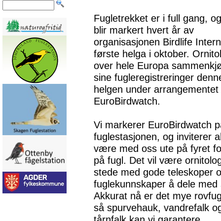
Fugletrekket er i full gang, o
blir markert hvert år av
organisasjonen Birdlife Intern
første helga i oktober. Ornito
over hele Europa sammenkjø
sine fugleregistreringer denn
helgen under arrangementet
EuroBirdwatch.
Vi markerer EuroBirdwatch p
fuglestasjonen, og inviterer all
være med oss ute på fyret fo
på fugl. Det vil være ornitolog
stede med gode teleskoper 
fuglekunnskaper å dele med 
Akkurat nå er det mye rovfug
så spurvehauk, vandrefalk o
tårnfalk kan vi garantere.