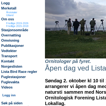
Logg
Merketall
Årstotaler
Utland
Om oss
Frivillige 2019-2026
Frivillige 2015-2018
Stasjonsområde
Overnatting
Omvisning
Publikasjoner
Vedtekter
Transport
Ornitologer på fyret.
Kontakt
Åpen dag ved Lista
Norgeslisten
Lista Bird Race regler
Fuglestasjoner
Søndag 2. oktober kl 10 til
Fuglevakta
arrangerer vi åpen dag me
Videos
natursti sammen med Nor
Logg inn
Ornitologisk Forening List
Lokallag.
Søk på siden