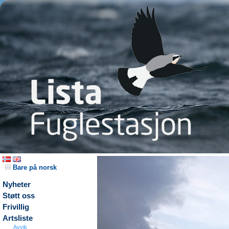
Bare på norsk
Nyheter
Støtt oss
Frivillig
Artsliste
Avvik