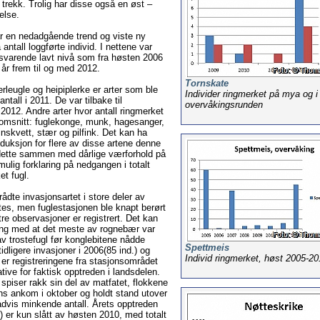
 trekk. Trolig har disse også en øst –
else.
r en nedadgående trend og viste ny
antall loggførte individ. I nettene var
lsvarende lavt nivå som fra høsten 2006
år frem til og med 2012.
Tornskate
rleugle og heipiplerke er arter som ble
Individer ringmerket på mya og i
ntall i 2011. De var tilbake til
overvåkingsrunden
 2012. Andre arter hvor antall ringmerket
nomsnitt: fuglekonge, munk, hagesanger,
inskvett, stær og pilfink. Det kan ha
oduksjon for flere av disse artene denne
ette sammen med dårlige værforhold på
mulig forklaring på nedgangen i totalt
et fugl.
ådte invasjonsartet i store deler av
es, men fuglestasjonen ble knapt berørt
tre observasjoner er registrert. Det kan
g med at det meste av rognebær var
v trostefugl før konglebitene nådde
Spettmeis
idligere invasjoner i 2006(85 ind.) og
Individ ringmerket, høst 2005-20
 er registreringene fra stasjonsområdet
tive for faktisk opptreden i landsdelen.
piser rakk sin del av matfatet, flokkene
s ankom i oktober og holdt stand utover
dvis minkende antall. Årets opptreden
r) er kun slått av høsten 2010, med totalt