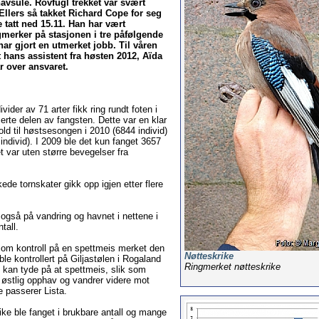
avsule. Rovfugl trekket var svært
 Ellers så takket Richard Cope for seg
e tatt ned 15.11. Han har vært
gmerker på stasjonen i tre påfølgende
ar gjort en utmerket jobb. Til våren
t hans assistent fra høsten 2012, Aïda
 over ansvaret.
ivider av 71 arter fikk ring rundt foten i
erte delen av fangsten. Dette var en klar
old til høstsesongen i 2010 (6844 individ)
individ). I 2009 ble det kun fanget 3657
et var uten større bevegelser fra
ede tornskater gikk opp igjen etter flere
også på vandring og havnet i nettene i
tall.
t om kontroll på en spettmeis merket den
Nøtteskrike
ble kontrollert på Giljastølen i Rogaland
Ringmerket nøtteskrike
 kan tyde på at spettmeis, slik som
 østlig opphav og vandrer videre mot
e passerer Lista.
ke ble fanget i brukbare antall og mange