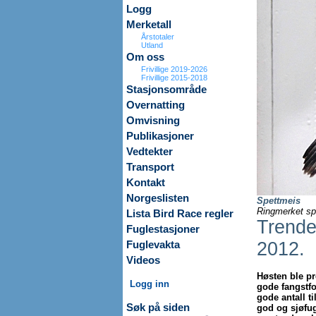
Logg
Merketall
Årstotaler
Utland
Om oss
Frivillige 2019-2026
Frivillige 2015-2018
Stasjonsområde
Overnatting
Omvisning
Publikasjoner
Vedtekter
Transport
Kontakt
Norgeslisten
Spettmeis
Ringmerket sp
Lista Bird Race regler
Trender
Fuglestasjoner
2012.
Fuglevakta
Videos
Høsten ble pr
Logg inn
gode fangstfo
gode antall til
Søk på siden
god og sjøfug