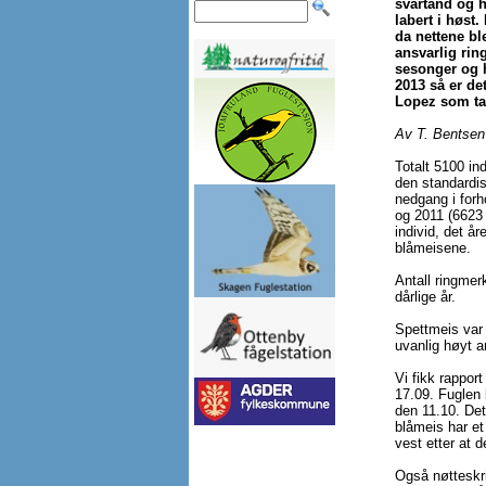
svartand og h
labert i høst.
da nettene bl
ansvarlig rin
sesonger og h
2013 så er de
Lopez som tar
Av T. Bentsen
Totalt 5100 ind
den standardis
nedgang i forh
og 2011 (6623 
individ, det år
blåmeisene.
Antall ringmerk
dårlige år.
Spettmeis var 
uvanlig høyt an
Vi fikk rappor
17.09. Fuglen 
den 11.10. Det
blåmeis har et
vest etter at d
Også nøtteskri