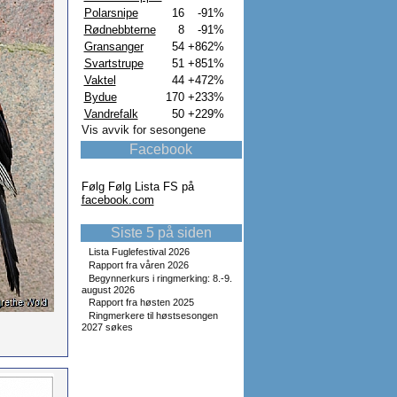
Polarsnipe
16
-91%
Rødnebbterne
8
-91%
Gransanger
54
+862%
Svartstrupe
51
+851%
Vaktel
44
+472%
Bydue
170
+233%
Vandrefalk
50
+229%
Vis avvik for sesongene
Facebook
Følg Følg Lista FS på
facebook.com
Siste 5 på siden
Lista Fuglefestival 2026
Rapport fra våren 2026
Begynnerkurs i ringmerking: 8.-9.
august 2026
Rapport fra høsten 2025
Ringmerkere til høstsesongen
2027 søkes