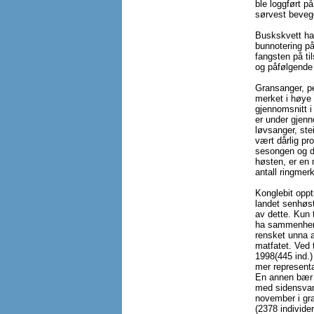
ble loggført på
sørvest beveg
Buskskvett ha
bunnotering på 
fangsten på ti
og påfølgende 
Gransanger, pe
merket i høye a
gjennomsnitt i
er under gjen
løvsanger, ste
vært dårlig pr
sesongen og d
høsten, er en 
antall ringmerk
Konglebit opptr
landet senhøst
av dette. Kun 
ha sammenhen
rensket unna a
matfatet. Ved t
1998(445 ind.)
mer representa
En annen bær s
med sidensvan
november i gra
(2378 individe