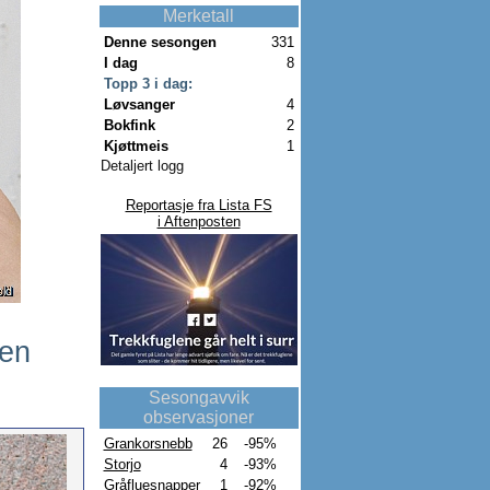
Merketall
Denne sesongen
331
I dag
8
Topp 3 i dag:
Løvsanger
4
Bokfink
2
Kjøttmeis
1
Detaljert logg
Reportasje fra Lista FS
i Aftenposten
ten
Sesongavvik
observasjoner
Grankorsnebb
26
-95%
Storjo
4
-93%
Gråfluesnapper
1
-92%