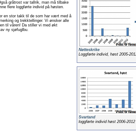
Også gråtrost var tallrik, man må tilbake
finne flere loggførte individ på høsten.
er en stor takk til de som har vært med å
merking og trekktellinger. Vi ønsker alle
n til våren! Da stiller vi med økt
 av ny sjøfuglbu.
Nøtteskrike
Loggførte individ, høst 2005-201
Svartand
loggførte individ høst 2006-2012