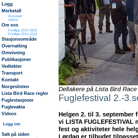
Logg
Merketall
Årstotaler
Utland
Om oss
Frivillige 2019-2026
Frivillige 2015-2018
Stasjonsområde
Overnatting
Omvisning
Publikasjoner
Vedtekter
Transport
Kontakt
Norgeslisten
Deltakere på Lista Bird Race
Lista Bird Race regler
Fuglefestival 2.-
Fuglestasjoner
Fuglevakta
Helgen 2. til 3. september f
Videos
vi LISTA FUGLEFESTIVAL 
Logg inn
fest og aktiviteter hele hel
Søk på siden
Lørdag er tilbudet tilpasse