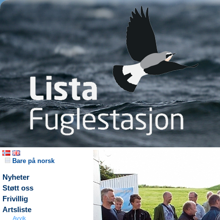
Bare på norsk
Nyheter
Støtt oss
Frivillig
Artsliste
Avvik