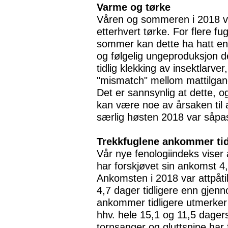
Varme og tørke
Våren og sommeren i 2018 v
etterhvert tørke. For flere fu
sommer kan dette ha hatt en 
og følgelig ungeproduksjon d
tidlig klekking av insektlarver
"mismatch" mellom mattilgang
Det er sannsynlig at dette, 
kan være noe av årsaken til 
særlig høsten 2018 var såpas
Trekkfuglene ankommer tid
Vår nye fenologiindeks viser 
har forskjøvet sin ankomst 4
Ankomsten i 2018 var attpåtil
4,7 dager tidligere enn gjenn
ankommer tidligere utmerker
hhv. hele 15,1 og 11,5 dager
tornsanger og gluttsnipe har