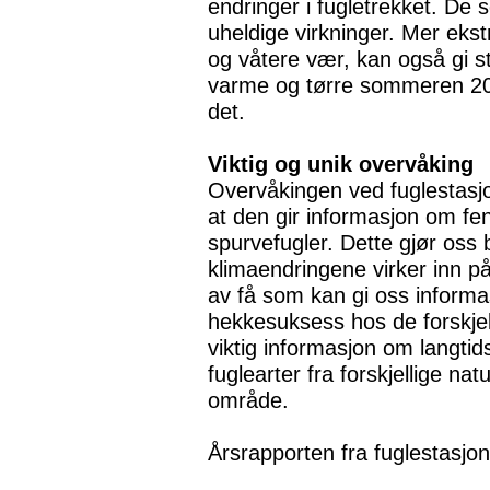
endringer i fugletrekket. De s
uheldige virkninger. Mer ekst
og våtere vær, kan også gi s
varme og tørre sommeren 2018
det.
Viktig og unik overvåking
Overvåkingen ved fuglestasj
at den gir informasjon om fen
spurvefugler. Dette gjør oss b
klimaendringene virker inn p
av få som kan gi oss informa
hekkesuksess hos de forskjelli
viktig informasjon om langtid
fuglearter fra forskjellige nat
område.
Årsrapporten fra fuglestasjo