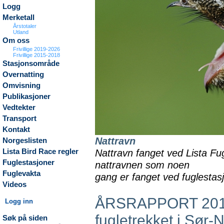
Logg
Merketall
Årstotaler
Utland
Om oss
Frivillige 2019-2026
Frivillige 2015-2018
Stasjonsområde
Overnatting
Omvisning
Publikasjoner
Vedtekter
Transport
Kontakt
Nattravn
Norgeslisten
Nattravn fanget ved Lista Fug
Lista Bird Race regler
Fuglestasjoner
nattravnen som noen
Fuglevakta
gang er fanget ved fuglesta
Videos
ÅRSRAPPORT 2018: 
Logg inn
fugletrekket i Sør-
Søk på siden