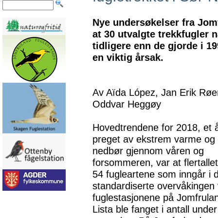
Nye undersøkelser fra Jomf
at 30 utvalgte trekkfugler
tidligere enn de gjorde i 
en viktig årsak.
Av Aïda López, Jan Erik Røe
Oddvar Heggøy
Hovedtrendene for 2018, et 
preget av ekstrem varme og l
nedbør gjennom våren og
forsommeren, var at flertalle
54 fugleartene som inngår i 
standardiserte overvåkingen
fuglestasjonene på Jomfrula
Lista ble fanget i antall under