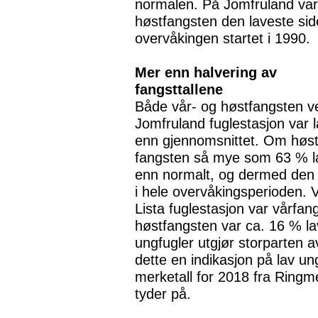
normalen. På Jomfruland var
høstfangsten den laveste si
overvåkingen startet i 1990.
Mer enn halvering av
fangsttallene
Både vår- og høstfangsten v
Jomfruland fuglestasjon var 
enn gjennomsnittet. Om høst
fangsten så mye som 63 % l
enn normalt, og dermed den 
i hele overvåkingsperioden. 
Lista fuglestasjon var vårfa
høstfangsten var ca. 16 % la
ungfugler utgjør storparten 
dette en indikasjon på lav u
merketall for 2018 fra Ring
tyder på.