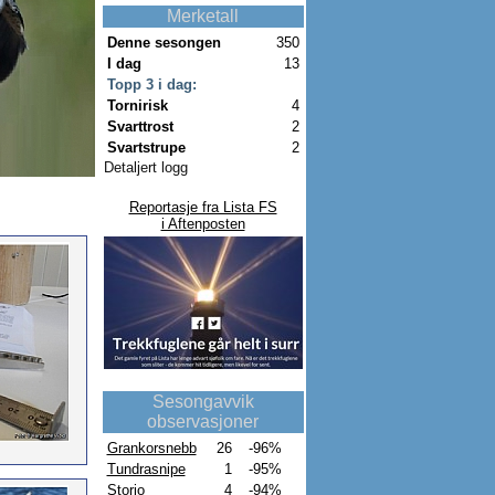
Merketall
Denne sesongen
350
I dag
13
Topp 3 i dag:
Tornirisk
4
Svarttrost
2
Svartstrupe
2
Detaljert logg
Reportasje fra Lista FS
i Aftenposten
Sesongavvik
observasjoner
Grankorsnebb
26
-96%
Tundrasnipe
1
-95%
Storjo
4
-94%