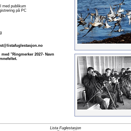
til med publikum
gistrering på PC
g
st@listafuglestasjon.no
n med "Ringmerker 2027- Navn
mnefeltet.
Lista Fuglestasjon