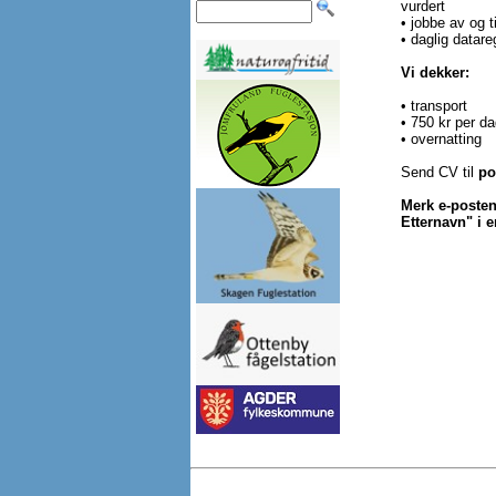
vurdert
• jobbe av og 
• daglig datare
Vi dekker:
• transport
• 750 kr per da
• overnatting
Send CV til
po
Merk e-poste
Etternavn" i e