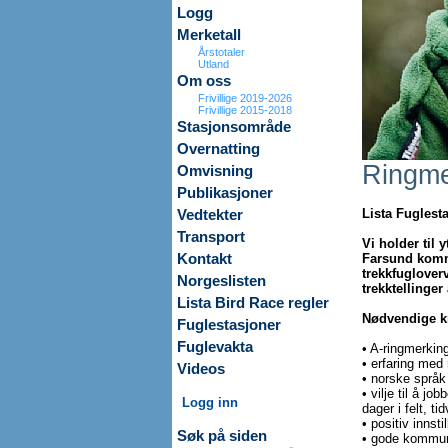
Logg
Merketall
Årstotaler
Utland
Om oss
Frivillige 2019-2026
Frivillige 2015-2018
Stasjonsområde
Overnatting
Ringme
Omvisning
Publikasjoner
Lista Fuglest
Vedtekter
Transport
Vi holder til 
Kontakt
Farsund komm
trekkfuglover
Norgeslisten
trekktellinger
Lista Bird Race regler
Nødvendige k
Fuglestasjoner
Fuglevakta
• A-ringmerking
• erfaring med
Videos
• norske språk 
• vilje til å j
Logg inn
dager i felt, t
• positiv innsti
Søk på siden
• gode kommuni