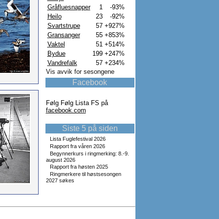
Gråfluesnapper
1
-93%
Heilo
23
-92%
Svartstrupe
57
+927%
Gransanger
55
+853%
Vaktel
51
+514%
Bydue
199
+247%
Vandrefalk
57
+234%
Vis avvik for sesongene
Facebook
Følg Følg Lista FS på
facebook.com
Siste 5 på siden
Lista Fuglefestival 2026
Rapport fra våren 2026
Begynnerkurs i ringmerking: 8.-9.
august 2026
Rapport fra høsten 2025
Ringmerkere til høstsesongen
2027 søkes