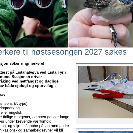
rkere til høstsesongen 2027 søkes
asjon søker ringmerkere!
ytterst på Listahalvøya ved Lista Fyr i
une. Stasjonen driver
våking ved nettfangst og daglige
 av både sjøfugl og spurvefugl.
rav:
slisens (A type)
 ringmerking
eller engelsk
obbe tidlige morgener, og noen ganger lange
idvis under krevende værforhold
lling, og vilje til å jobbe på lag med andre
kasjons- og samarbeidsevner vil bli