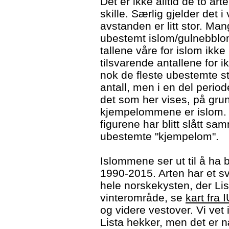
Det er ikke alltid de to ar
skille. Særlig gjelder det i
avstanden er litt stor. Mang
ubestemt islom/gulnebblom
tallene våre for islom ikke 
tilsvarende antallene for i
nok de fleste ubestemte s
antall, men i en del period
det som her vises, på gru
kjempelommene er islom. 
figurene har blitt slått s
ubestemte "kjempelom".
Islommene ser ut til å ha b
1990-2015. Arten har et s
hele norskekysten, der List
vinterområde, se
kart fra 
og videre vestover. Vi vet
Lista hekker, men det er 