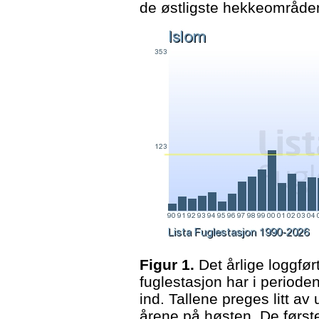
de østligste hekkeområde
Figur 1.
Det årlige loggført
fuglestasjon har i perioden
ind. Tallene preges litt a
årene på høsten. De første 