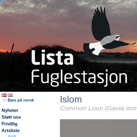
Islom
Bare på norsk
Common Loon (Gavia imm
Nyheter
Støtt oss
Frivillig
Artsliste
Avvik