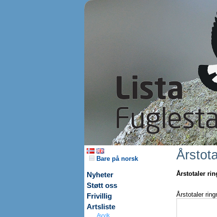
Årstota
Bare på norsk
Årstotaler ri
Nyheter
Støtt oss
Årstotaler rin
Frivillig
Artsliste
Avvik