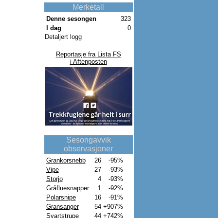
Merketall
Denne sesongen
323
I dag
0
Detaljert logg
Reportasje fra Lista FS
i Aftenposten
Sesongavvik
observasjoner
Grankorsnebb
26
-95%
Vipe
27
-93%
Storjo
4
-93%
Gråfluesnapper
1
-92%
Polarsnipe
16
-91%
Gransanger
54
+907%
Svartstrupe
44
+742%