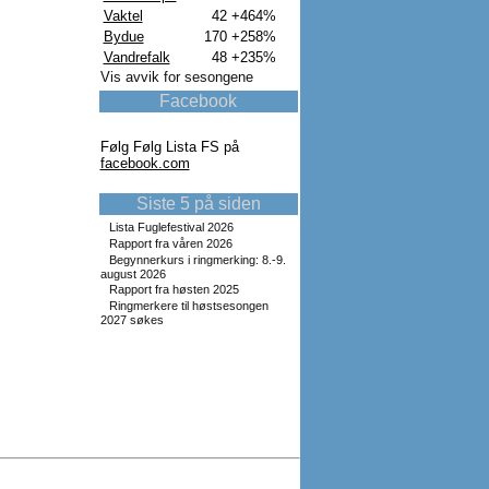
Vaktel
42
+464%
Bydue
170
+258%
Vandrefalk
48
+235%
Vis avvik for sesongene
Facebook
Følg Følg Lista FS på
facebook.com
Siste 5 på siden
Lista Fuglefestival 2026
Rapport fra våren 2026
Begynnerkurs i ringmerking: 8.-9.
august 2026
Rapport fra høsten 2025
Ringmerkere til høstsesongen
2027 søkes