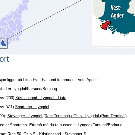
ort
sjon ligger på Lista Fyr i Farsund kommune i Vest Agder.
ted er Lyngdal/Farsund/Borhaug
uss (200)
Kristiansand - Lyngdal - Lista
uss (411)
Snartemo - Lyngdal
00):
Stavanger - Lyngdal (Rom Terminal) / Oslo - Lyngdal (Rom Terminal)
ed er Snartemo. Etterpå må du ta bussen til Lyngdal/Farsund/Borhaug
temo:
Rute 50, Oslo S - Kristiansand - Stavanger S