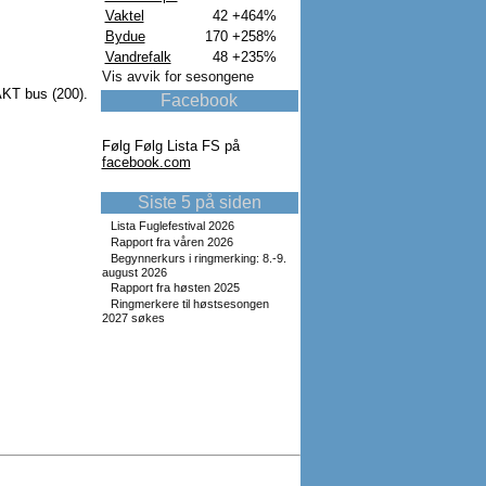
Vaktel
42
+464%
Bydue
170
+258%
Vandrefalk
48
+235%
Vis avvik for sesongene
 AKT bus (200).
Facebook
Følg Følg Lista FS på
facebook.com
Siste 5 på siden
Lista Fuglefestival 2026
Rapport fra våren 2026
Begynnerkurs i ringmerking: 8.-9.
august 2026
Rapport fra høsten 2025
Ringmerkere til høstsesongen
2027 søkes