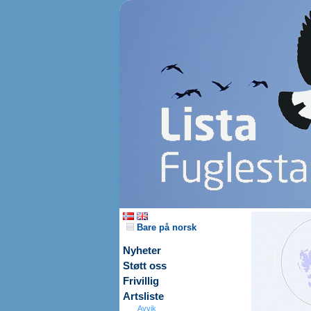
Bare på norsk
Nyheter
Støtt oss
Frivillig
Artsliste
Avvik