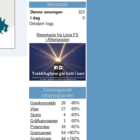
Merketall
Denne sesongen
323
I dag
0
Detaljert logg
Reportasje fra Lista FS
i Aftenposten
Sesongavvik
observasjoner
Grankorsnebb
26
-95%
Vipe
27
-93%
Storjo
4
-93%
Gråfluesnapper
1
-92%
Polarsnipe
16
-91%
Gransanger
54
+907%
Svartstrupe
44
+742%