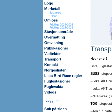
Logg
Merketall
Årstotaler
Utland
Om oss
Frivillige 2019-2026
Frivillige 2015-2018
Stasjonsområde
Overnatting
Omvisning
Transp
Publikasjoner
Vedtekter
Hvor er vi?
Transport
Kontakt
Lista Fuglesta
Norgeslisten
BUSS:
stoppes
Lista Bird Race regler
Fuglestasjoner
--Lokal AKT b
Fuglevakta
--Lokal AKT b
Videos
--NOR-WAY (3
Logg inn
TOG:
stoppest
Søk på siden
--Tog til Snar