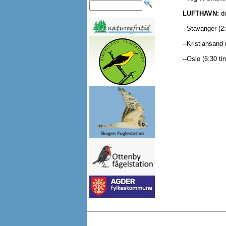
LUFTHAVN:
de
--Stavanger (2
--Kristiansand 
--Oslo (6:30 ti