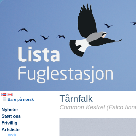
Tårnfalk
Bare på norsk
Common Kestrel (Falco tinn
Nyheter
Støtt oss
Frivillig
Artsliste
Avvik