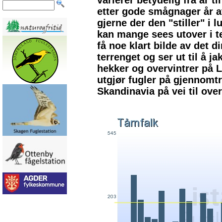
etter gode smågnager år at
gjerne der den "stiller" i
kan mange sees utover i t
få noe klart bilde av det d
terrenget og ser ut til å j
hekker og overvintrer på L
utgjør fugler på gjennomtr
Skandinavia på vei til ove