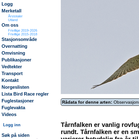
Logg
Merketall
Årstotaler
Utland
Om oss
Frivillige 2019-2026
Frivillige 2015-2018
Stasjonsområde
Overnatting
Omvisning
Publikasjoner
Vedtekter
Transport
Kontakt
Norgeslisten
Lista Bird Race regler
Fuglestasjoner
Rådata for denne arten:
Observasjon
Fuglevakta
Videos
Tårnfalken er vanlig rovf
Logg inn
rundt. Tårnfalken er en sm
Søk på siden
varierer betydelig fra år ti