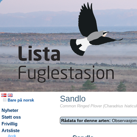
Sandlo
Bare på norsk
Common Ringed Plover (Charadrius hiaticul
Nyheter
Støtt oss
Rådata for denne arten:
Observasjon
Frivillig
Artsliste
Avvik