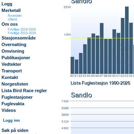
Logg
Merketall
Årstotaler
Utland
Om oss
Frivillige 2019-2026
Frivillige 2015-2018
Stasjonsområde
Overnatting
Omvisning
Publikasjoner
Vedtekter
Transport
Kontakt
Norgeslisten
Lista Bird Race regler
Fuglestasjoner
Fuglevakta
Videos
Logg inn
Søk på siden