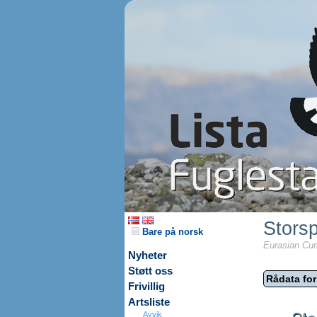
Stors
Bare på norsk
Eurasian Cur
Nyheter
Støtt oss
Rådata for
Frivillig
Artsliste
Avvik