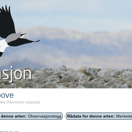
pove
lew (Numenius arquata)
 denne arten:
Observasjonslogg
Rådata for denne arten:
Merkeda
-