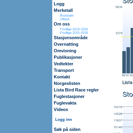
Logg
Merketall
Årstotaler
Utland
Om oss
Frivillige 2019-2026
Frivillige 2015-2018
Stasjonsområde
Overnatting
Omvisning
Publikasjoner
Vedtekter
Transport
Kontakt
Norgeslisten
Lista Bird Race regler
Fuglestasjoner
Fuglevakta
Videos
Logg inn
Søk på siden