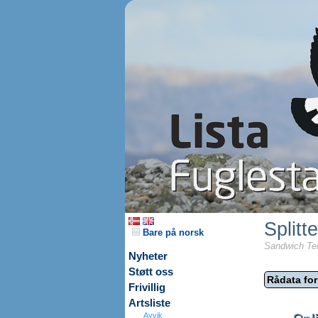
Splitt
Bare på norsk
Sandwich Ter
Nyheter
Støtt oss
Rådata for
Frivillig
Artsliste
Avvik