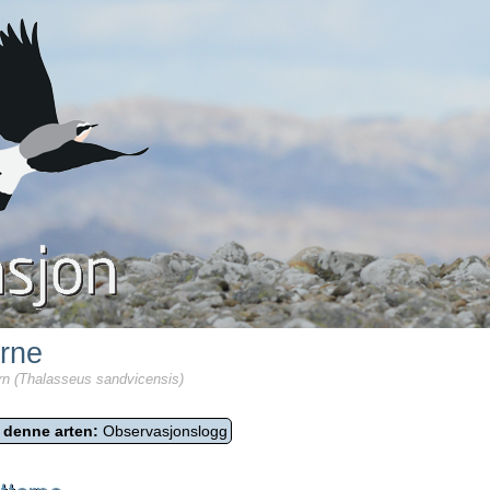
erne
n (Thalasseus sandvicensis)
 denne arten:
Observasjonslogg