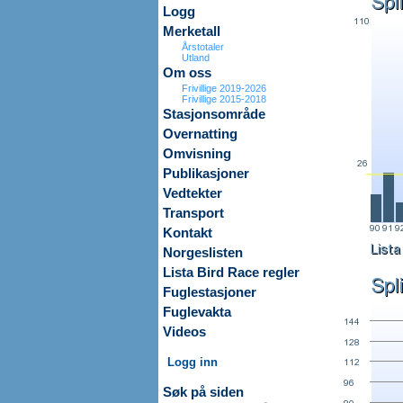
Logg
Merketall
Årstotaler
Utland
Om oss
Frivillige 2019-2026
Frivillige 2015-2018
Stasjonsområde
Overnatting
Omvisning
Publikasjoner
Vedtekter
Transport
Kontakt
Norgeslisten
Lista Bird Race regler
Fuglestasjoner
Fuglevakta
Videos
Logg inn
Søk på siden