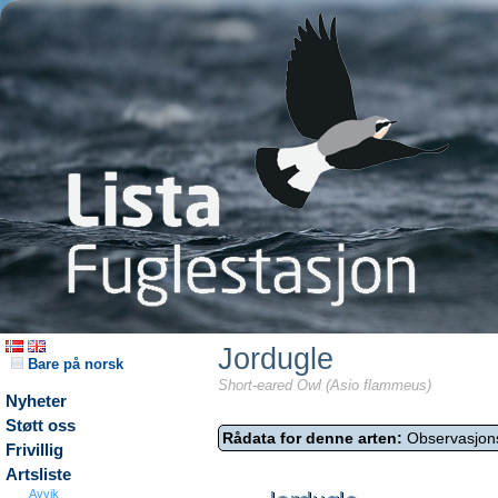
Jordugle
Bare på norsk
Short-eared Owl (Asio flammeus)
Nyheter
Støtt oss
Rådata for denne arten:
Observasjon
Frivillig
Artsliste
Avvik