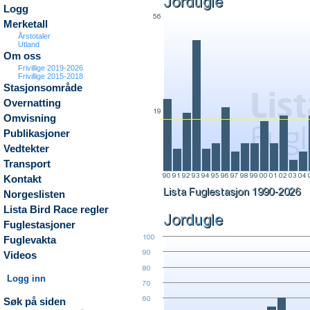
Logg
Merketall
Årstotaler
Utland
Om oss
Frivillige 2019-2026
Frivillige 2015-2018
Stasjonsområde
Overnatting
Omvisning
Publikasjoner
Vedtekter
Transport
Kontakt
Norgeslisten
Lista Bird Race regler
Fuglestasjoner
Fuglevakta
Videos
Logg inn
Søk på siden