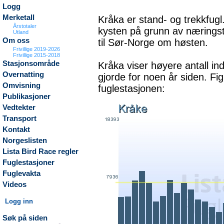
Logg
Merketall
Kråka er stand- og trekkfugl
Årstotaler
kysten på grunn av næringst
Utland
Om oss
til Sør-Norge om høsten.
Frivillige 2019-2026
Frivillige 2015-2018
Stasjonsområde
Kråka viser høyere antall in
Overnatting
gjorde for noen år siden. Fi
Omvisning
fuglestasjonen:
Publikasjoner
Vedtekter
Transport
Kontakt
Norgeslisten
Lista Bird Race regler
Fuglestasjoner
Fuglevakta
Videos
Logg inn
Søk på siden