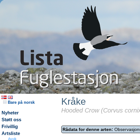
Kråke
Bare på norsk
Hooded Crow (Corvus corni
Nyheter
Støtt oss
Frivillig
Rådata for denne arten:
Observasjon
Artsliste
Avvik