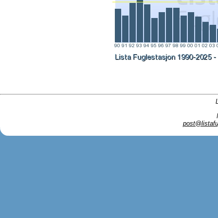
post@listafu