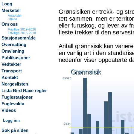
Logg
Merketall
Grønsisiken er trekk- og stre
Årstotaler
tett sammen, men er territor
Utland
Om oss
eller furuskog, og lever av 
Frivillige 2019-2026
fleste trekker til den sørve
Frivillige 2015-2018
Stasjonsområde
Overnatting
Antall grønnsisik kan variere
Omvisning
en vanlig art i den standari
Publikasjoner
nedenfor viser oppdaterte da
Vedtekter
Transport
Kontakt
Norgeslisten
Lista Bird Race regler
Fuglestasjoner
Fuglevakta
Videos
Logg inn
Søk på siden