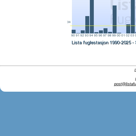
post@listafu