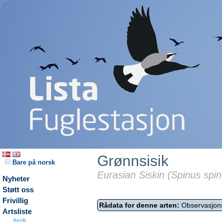
Grønnsisik
Bare på norsk
Eurasian Siskin (Spinus spin
Nyheter
Støtt oss
Frivillig
Rådata for denne arten:
Observasjon
Artsliste
Avvik