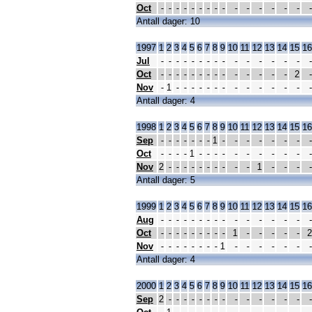
Oct
-
-
-
-
-
-
-
-
-
-
-
-
-
-
-
-
Antall dager: 10
1997
1
2
3
4
5
6
7
8
9
10
11
12
13
14
15
16
Jul
-
-
-
-
-
-
-
-
-
-
-
-
-
-
-
-
Oct
-
-
-
-
-
-
-
-
-
-
-
-
-
-
2
-
Nov
-
1
-
-
-
-
-
-
-
-
-
-
-
-
-
-
Antall dager: 4
1998
1
2
3
4
5
6
7
8
9
10
11
12
13
14
15
16
Sep
-
-
-
-
-
-
-
1
-
-
-
-
-
-
-
-
Oct
-
-
-
-
1
-
-
-
-
-
-
-
-
-
-
-
Nov
2
-
-
-
-
-
-
-
-
-
-
1
-
-
-
-
Antall dager: 5
1999
1
2
3
4
5
6
7
8
9
10
11
12
13
14
15
16
Aug
-
-
-
-
-
-
-
-
-
-
-
-
-
-
-
-
Oct
-
-
-
-
-
-
-
-
-
1
-
-
-
-
-
2
Nov
-
-
-
-
-
-
-
-
1
-
-
-
-
-
-
-
Antall dager: 4
2000
1
2
3
4
5
6
7
8
9
10
11
12
13
14
15
16
Sep
2
-
-
-
-
-
-
-
-
-
-
-
-
-
-
-