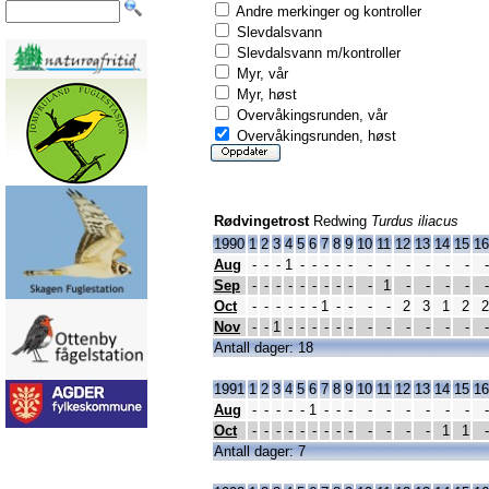
Andre merkinger og kontroller
Slevdalsvann
Slevdalsvann m/kontroller
Myr, vår
Myr, høst
Overvåkingsrunden, vår
Overvåkingsrunden, høst
Rødvingetrost
Redwing
Turdus iliacus
1990
1
2
3
4
5
6
7
8
9
10
11
12
13
14
15
16
Aug
-
-
-
1
-
-
-
-
-
-
-
-
-
-
-
-
Sep
-
-
-
-
-
-
-
-
-
-
1
-
-
-
-
-
Oct
-
-
-
-
-
-
1
-
-
-
-
2
3
1
2
2
Nov
-
-
1
-
-
-
-
-
-
-
-
-
-
-
-
-
Antall dager: 18
1991
1
2
3
4
5
6
7
8
9
10
11
12
13
14
15
16
Aug
-
-
-
-
-
1
-
-
-
-
-
-
-
-
-
-
Oct
-
-
-
-
-
-
-
-
-
-
-
-
-
1
1
-
Antall dager: 7