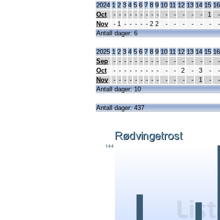
2024
1
2
3
4
5
6
7
8
9
10
11
12
13
14
15
16
Oct
-
-
-
-
-
-
-
-
-
-
-
-
-
-
1
-
Nov
-
1
-
-
-
-
-
2
2
-
-
-
-
-
-
-
Antall dager: 6
2025
1
2
3
4
5
6
7
8
9
10
11
12
13
14
15
16
Sep
-
-
-
-
-
-
-
-
-
-
-
-
-
-
-
-
Oct
-
-
-
-
-
-
-
-
-
-
-
2
-
3
-
-
Nov
-
-
-
-
-
-
-
-
-
-
-
-
-
1
-
-
Antall dager: 10
Antall dager: 437