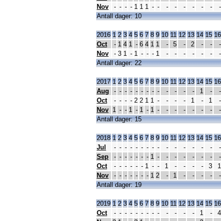
Nov
-
-
-
-
1
1
1
-
-
-
-
-
-
-
-
-
Antall dager: 10
2016
1
2
3
4
5
6
7
8
9
10
11
12
13
14
15
16
Oct
-
1
4
1
-
6
4
1
1
-
5
-
2
-
-
-
Nov
-
3
1
-
1
-
-
-
1
-
-
-
-
-
-
-
Antall dager: 22
2017
1
2
3
4
5
6
7
8
9
10
11
12
13
14
15
16
Aug
-
-
-
-
-
-
-
-
-
-
-
-
-
1
-
-
Oct
-
-
-
-
2
2
1
1
-
-
-
-
1
-
1
-
Nov
1
-
-
1
-
1
-
1
-
-
-
-
-
-
-
-
Antall dager: 15
2018
1
2
3
4
5
6
7
8
9
10
11
12
13
14
15
16
Jul
-
-
-
-
-
-
-
-
-
-
-
-
-
-
-
-
Sep
-
-
-
-
-
-
-
1
-
-
-
-
-
-
-
-
Oct
-
-
-
-
-
-
1
-
-
1
-
-
-
-
3
1
Nov
-
-
-
-
-
-
-
1
2
-
1
-
-
-
-
-
Antall dager: 19
2019
1
2
3
4
5
6
7
8
9
10
11
12
13
14
15
16
Oct
-
-
-
-
-
-
-
-
-
-
-
-
-
1
-
4