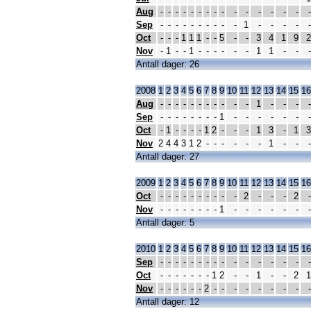
Aug
-
-
-
-
-
-
-
-
-
-
-
-
-
-
-
-
Sep
-
-
-
-
-
-
-
-
-
-
1
-
-
-
-
-
Oct
-
-
-
1
1
1
-
-
5
-
-
3
4
1
9
2
Nov
-
1
-
-
1
-
-
-
-
-
-
1
1
-
-
-
Antall dager: 26
2008
1
2
3
4
5
6
7
8
9
10
11
12
13
14
15
16
Aug
-
-
-
-
-
-
-
-
-
-
-
1
-
-
-
-
Sep
-
-
-
-
-
-
-
-
1
-
-
-
-
-
-
-
Oct
-
1
-
-
-
-
1
2
-
-
-
1
3
-
1
3
Nov
2
4
4
3
1
2
-
-
-
-
-
-
1
-
-
-
Antall dager: 27
2009
1
2
3
4
5
6
7
8
9
10
11
12
13
14
15
16
Oct
-
-
-
-
-
-
-
-
-
-
2
-
-
-
2
-
Nov
-
-
-
-
-
-
-
-
1
-
-
-
-
-
-
-
Antall dager: 5
2010
1
2
3
4
5
6
7
8
9
10
11
12
13
14
15
16
Sep
-
-
-
-
-
-
-
-
-
-
-
-
-
-
-
-
Oct
-
-
-
-
-
-
-
1
2
-
-
1
-
-
2
1
Nov
-
-
-
-
-
-
2
-
-
-
-
-
-
-
-
-
Antall dager: 12