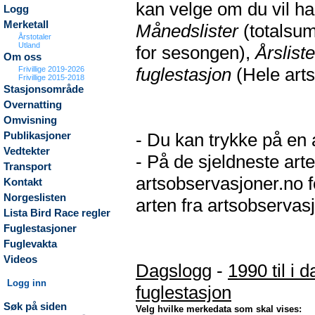
kan velge om du vil h
Logg
Merketall
Månedslister
(totalsum
Årstotaler
Utland
for sesongen),
Årsliste
Om oss
fuglestasjon
(Hele arts
Frivillige 2019-2026
Frivillige 2015-2018
Stasjonsområde
Overnatting
Omvisning
- Du kan trykke på en a
Publikasjoner
Vedtekter
- På de sjeldneste arte
Transport
artsobservasjoner.no f
Kontakt
Norgeslisten
arten fra artsobservasj
Lista Bird Race regler
Fuglestasjoner
Fuglevakta
Videos
Dagslogg
-
1990 til i d
Logg inn
fuglestasjon
Søk på siden
Velg hvilke merkedata som skal vises: