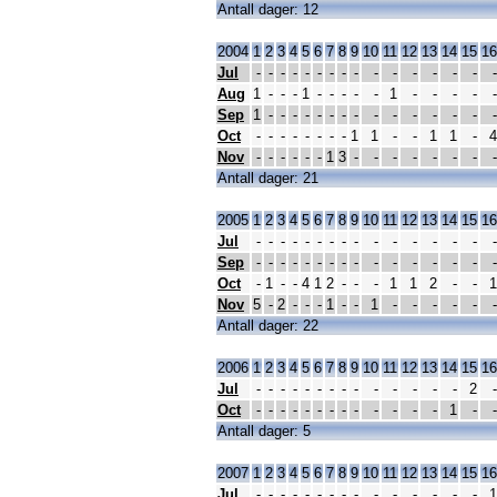
Antall dager: 12
2004
1
2
3
4
5
6
7
8
9
10
11
12
13
14
15
16
Jul
-
-
-
-
-
-
-
-
-
-
-
-
-
-
-
-
Aug
1
-
-
-
1
-
-
-
-
-
1
-
-
-
-
-
Sep
1
-
-
-
-
-
-
-
-
-
-
-
-
-
-
-
Oct
-
-
-
-
-
-
-
-
1
1
-
-
1
1
-
4
Nov
-
-
-
-
-
-
1
3
-
-
-
-
-
-
-
-
Antall dager: 21
2005
1
2
3
4
5
6
7
8
9
10
11
12
13
14
15
16
Jul
-
-
-
-
-
-
-
-
-
-
-
-
-
-
-
-
Sep
-
-
-
-
-
-
-
-
-
-
-
-
-
-
-
-
Oct
-
1
-
-
4
1
2
-
-
-
1
1
2
-
-
1
Nov
5
-
2
-
-
-
1
-
-
1
-
-
-
-
-
-
Antall dager: 22
2006
1
2
3
4
5
6
7
8
9
10
11
12
13
14
15
16
Jul
-
-
-
-
-
-
-
-
-
-
-
-
-
-
2
-
Oct
-
-
-
-
-
-
-
-
-
-
-
-
-
1
-
-
Antall dager: 5
2007
1
2
3
4
5
6
7
8
9
10
11
12
13
14
15
16
Jul
-
-
-
-
-
-
-
-
-
-
-
-
-
-
-
1