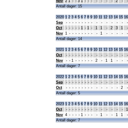
Nov
2
1
-
-
3
1
-
-
-
-
-
-
-
2
-
-
Antall dager: 15
2020
1
2
3
4
5
6
7
8
9
10
11
12
13
14
15
16
Sep
-
-
-
-
-
-
-
-
-
-
-
-
-
-
-
-
Oct
-
-
-
-
-
1
-
1
-
1
1
-
2
3
1
-
Nov
1
-
-
-
-
-
-
-
-
-
1
-
-
-
-
-
Antall dager: 14
2021
1
2
3
4
5
6
7
8
9
10
11
12
13
14
15
16
Oct
-
-
-
-
-
-
-
-
-
-
-
-
-
-
-
-
Nov
-
-
1
-
-
-
-
-
-
2
-
1
1
-
-
-
Antall dager: 7
2022
1
2
3
4
5
6
7
8
9
10
11
12
13
14
15
16
Sep
-
-
-
-
-
-
-
-
-
-
-
-
-
-
-
-
Oct
-
-
-
-
-
-
-
-
-
-
-
-
-
-
2
-
Antall dager: 5
2023
1
2
3
4
5
6
7
8
9
10
11
12
13
14
15
16
Oct
-
-
-
-
-
-
-
-
-
-
-
-
-
-
-
1
Nov
4
-
-
-
-
1
-
-
-
-
1
-
-
1
1
-
Antall dager: 7