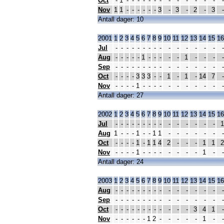
Oct
-
1
-
-
-
-
-
-
-
-
-
-
-
-
-
-
Nov
1
1
-
-
-
-
-
-
3
-
3
-
2
-
3
-
Antall dager: 10
2001
1
2
3
4
5
6
7
8
9
10
11
12
13
14
15
16
Jul
-
-
-
-
-
-
-
-
-
-
-
-
-
-
-
-
Aug
-
-
-
-
-
1
-
-
-
-
-
1
-
-
-
-
Sep
-
-
-
-
-
-
-
-
-
-
-
-
-
-
-
-
Oct
-
-
-
-
3
3
3
-
-
1
-
1
-
14
7
-
Nov
-
-
-
-
1
-
-
-
-
-
-
-
-
-
-
-
Antall dager: 27
2002
1
2
3
4
5
6
7
8
9
10
11
12
13
14
15
16
Jul
-
-
-
-
-
-
-
-
-
-
-
-
-
-
-
1
Aug
1
-
-
-
1
-
-
1
1
-
-
-
-
-
-
-
Oct
-
-
-
-
1
-
1
1
4
2
-
-
-
1
1
2
Nov
-
-
-
-
1
-
-
-
-
-
-
-
-
1
-
-
Antall dager: 24
2003
1
2
3
4
5
6
7
8
9
10
11
12
13
14
15
16
Aug
-
-
-
-
-
-
-
-
-
-
-
-
-
-
-
-
Sep
-
-
-
-
-
-
-
-
-
-
-
-
-
-
-
-
Oct
-
-
-
-
-
-
-
-
-
-
-
-
3
4
1
-
Nov
-
-
-
-
-
-
1
2
-
-
-
-
-
1
-
-