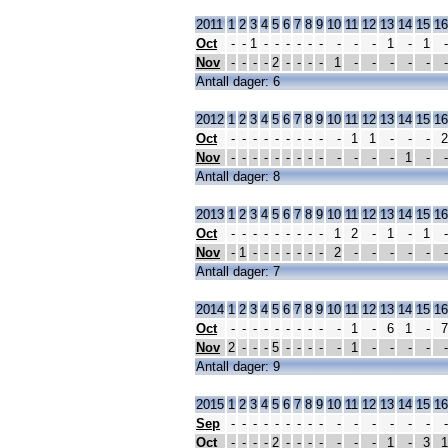
2011
1
2
3
4
5
6
7
8
9
10
11
12
13
14
15
16
Oct
-
-
1
-
-
-
-
-
-
-
-
-
1
-
1
-
Nov
-
-
-
-
2
-
-
-
-
1
-
-
-
-
-
-
Antall dager: 6
2012
1
2
3
4
5
6
7
8
9
10
11
12
13
14
15
16
Oct
-
-
-
-
-
-
-
-
-
-
1
1
-
-
-
2
Nov
-
-
-
-
-
-
-
-
-
-
-
-
-
1
-
-
Antall dager: 8
2013
1
2
3
4
5
6
7
8
9
10
11
12
13
14
15
16
Oct
-
-
-
-
-
-
-
-
-
1
2
-
1
-
1
-
Nov
-
1
-
-
-
-
-
-
-
2
-
-
-
-
-
-
Antall dager: 7
2014
1
2
3
4
5
6
7
8
9
10
11
12
13
14
15
16
Oct
-
-
-
-
-
-
-
-
-
-
1
-
6
1
-
7
Nov
2
-
-
-
5
-
-
-
-
-
1
-
-
-
-
-
Antall dager: 9
2015
1
2
3
4
5
6
7
8
9
10
11
12
13
14
15
16
Sep
-
-
-
-
-
-
-
-
-
-
-
-
-
-
-
-
Oct
-
-
-
-
2
-
-
-
-
-
-
-
1
-
3
1