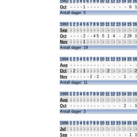
1992
1
2
3
4
5
6
7
8
9
10
11
12
13
14
15
16
Oct
-
-
-
-
1
-
-
-
-
-
-
-
-
-
6
1
Antall dager: 5
1993
1
2
3
4
5
6
7
8
9
10
11
12
13
14
15
16
Sep
-
-
-
-
-
-
-
-
-
-
-
-
-
-
-
-
Oct
-
-
-
-
2
-
-
4
5
5
1
4
-
2
29
1
Nov
-
-
-
-
1
-
-
-
-
-
-
-
-
-
-
-
Antall dager: 19
1994
1
2
3
4
5
6
7
8
9
10
11
12
13
14
15
16
Aug
-
-
-
-
-
-
-
-
-
-
-
-
-
-
-
-
Oct
-
2
-
-
1
-
-
-
-
-
2
-
-
-
-
2
Nov
-
-
-
-
-
-
2
-
2
-
-
-
-
1
-
-
Antall dager: 11
1995
1
2
3
4
5
6
7
8
9
10
11
12
13
14
15
16
Aug
-
-
-
-
-
-
-
-
-
-
-
-
-
-
-
-
Oct
-
-
-
-
-
-
-
-
-
-
-
-
-
2
-
1
Antall dager: 3
1996
1
2
3
4
5
6
7
8
9
10
11
12
13
14
15
16
Jul
-
-
-
-
-
-
-
-
-
-
-
-
-
-
-
-
Sep
-
-
-
-
-
-
-
-
-
-
-
-
-
-
1
1