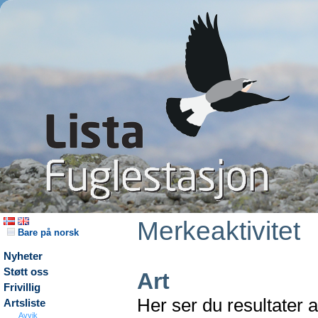
Merkeaktivitet
Bare på norsk
Nyheter
Støtt oss
Art
Frivillig
Her ser du resultater 
Artsliste
Avvik