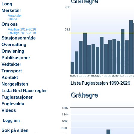
Logg
Merketall
Årstotaler
Utland
Om oss
Frivillige 2019-2026
Frivillige 2015-2018
Stasjonsområde
Overnatting
Omvisning
Publikasjoner
Vedtekter
Transport
Kontakt
Norgeslisten
Lista Bird Race regler
Fuglestasjoner
Fuglevakta
Videos
Logg inn
Søk på siden