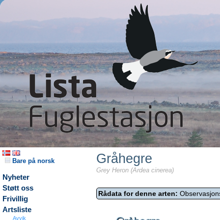
Gråhegre
Bare på norsk
Grey Heron (Ardea cinerea)
Nyheter
Støtt oss
Rådata for denne arten:
Observasjon
Frivillig
Artsliste
Avvik