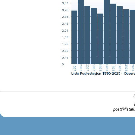
post@listafu